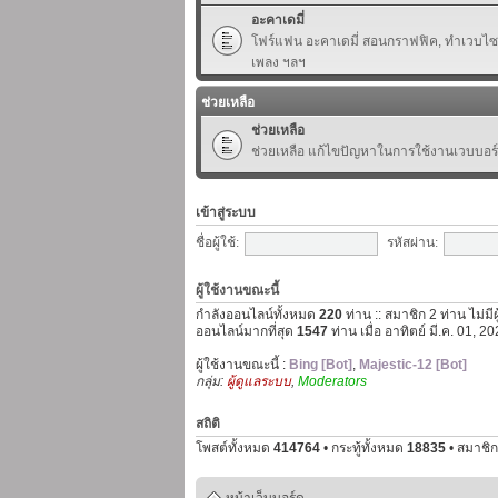
อะคาเดมี่
โฟร์แฟน อะคาเดมี่ สอนกราฟฟิค, ทำเวบไซต์,
เพลง ฯลฯ
ช่วยเหลือ
ช่วยเหลือ
ช่วยเหลือ แก้ไขปัญหาในการใช้งานเวบบอร
เข้าสู่ระบบ
ชื่อผู้ใช้:
รหัสผ่าน:
ผู้ใช้งานขณะนี้
กำลังออนไลน์ทั้งหมด
220
ท่าน :: สมาชิก 2 ท่าน ไม่มี
ออนไลน์มากที่สุด
1547
ท่าน เมื่อ อาทิตย์ มี.ค. 01, 
ผู้ใช้งานขณะนี้ :
Bing [Bot]
,
Majestic-12 [Bot]
กลุ่ม:
ผู้ดูแลระบบ
,
Moderators
สถิติ
โพสต์ทั้งหมด
414764
• กระทู้ทั้งหมด
18835
• สมาชิก