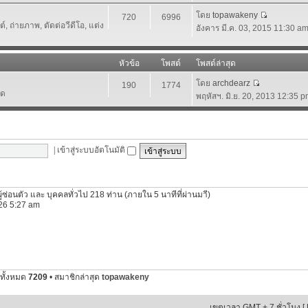
โดย
topawakeny
720
6996
 ถ่ายภาพ, ตัดต่อวีดีโอ, แต่ง
อังคาร มี.ค. 03, 2015 11:30 a
หัวข้อ
โพสต์
โพสต์ล่าสุด
โดย
archdearz
190
1774
์ด
พฤหัสฯ. มิ.ย. 20, 2013 12:35 
|
เข้าสู่ระบบอัตโนมัติ
ผู้ซ่อนตัว และ บุคคลทั่วไป 218 ท่าน (ภายใน 5 นาทีที่ผ่านมาี)
2026 5:27 am
ทั้งหมด
7209
• สมาชิกล่าสุด
topawakeny
เขตเวลา GMT + 7 ชั่วโมง [