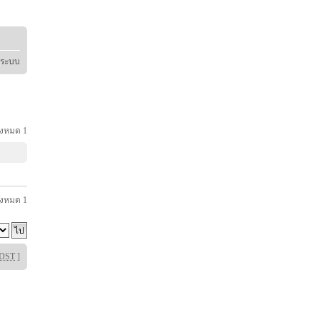
ู่ระบบ
้งหมด
1
้งหมด
1
DST
]