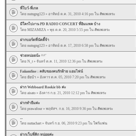
พี่โบว์-พี่เกล
โดย
nutngng123
» อาทิตย์ ต.ค. 31, 2010 4:16 pm ใน
สัพเพเหระ
มีใครไปงาน PD RADIO CONCERT ที่อิมแพค บ้าง
โดย
MIZAMIZA
» พุธ ต.ค. 20, 2010 5:55 pm ใน
สัพเพเหระ
ฝากบอร์ดพี่นัตตี้จ้า
โดย
nutngng123
» อาทิตย์ ต.ค. 17, 2010 6:58 pm ใน
สัพเพเหระ
ช่วยหน่อยน้ะ ^^'
โดย
N_t
» จันทร์ ต.ค. 11, 2010 12:36 pm ใน
สัพเพเหระ
Faiiamfine : คลับของคนรักฝ้าย แอมไฟน์
โดย
ยัยบ้า
» อังคาร ต.ค. 05, 2010 7:20 pm ใน
สัพเพเหระ
ฝาก Webboard Rookie bb ค่ะ
โดย
aisato
» อังคาร ก.ย. 21, 2010 12:12 pm ใน
สัพเพเหระ
ฝากทำธีมค่ะ
โดย
prawafour
» พฤหัสฯ. ก.ย. 16, 2010 9:36 pm ใน
สัพเพเหระ
...
โดย
nuttachart
» จันทร์ ก.ย. 06, 2010 9:23 pm ใน
โฟร์แฟน
ฝากเว็บพี่คิก หน่อยค่ะ