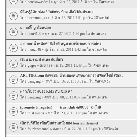
โดย
hotelsawasdee1
» พุธ มิ.ย. 22, 2011 5:10 pm ใน
สัพเพเหระ
มีใครรู้โค๊ด ช่อง 8 Infinity บ้าง เผื่อไว้อัดบ้างค่ะ
โดย
beeranong
» เสาร์ มิ.ย. 18, 2011 7:01 pm ใน
วีดีโอคลิป
ฝากคลิ๊กถูกใจหน่อย
โดย
boot4199
» พุธ เม.ย. 27, 2011 1:20 pm ใน
สัพเพเหระ
อยากลดน้ำหนักทำยังไงดี หนูมาแชร์ประสบการณ์ค่ะ
โดย
moozii46
» ศุกร์ เม.ย. 22, 2011 1:42 am ใน
ช่วยเหลือ
เรียน ม.รามคำแหง กันมั้ย??
โดย
gugee
» อังคาร เม.ย. 19, 2011 11:48 pm ใน
สัพเพเหระ
ARTTIPZ.com &#9829; บ้านของคนรักกงานกราฟฟิกดีไซน์ เปิดเเ
โดย
bamgang
» เสาร์ เม.ย. 16, 2011 10:51 am ใน
สัพเพเหระ
ฝากเว็บรวมของ KM5 กับ XIS ค่า
โดย
bamgang
» ศุกร์ เม.ย. 08, 2011 9:37 pm ใน
สัพเพเหระ
(promote & register) `___trust club &#9733; }} (ไม่เ
โดย
trust.master
» พุธ มี.ค. 23, 2011 3:56 pm ใน
สัพเพเหระ
เปิดรับวีดีโอ เพื่อเป็นส่วนหนึ่งของ fourfan channel
โดย
fourfanchannel
» อังคาร มี.ค. 22, 2011 1:21 pm ใน
วีดีโอคลิป