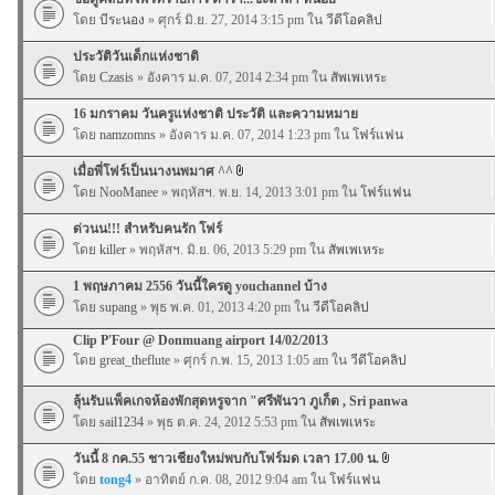
โดย
บีระนอง
» ศุกร์ มิ.ย. 27, 2014 3:15 pm ใน
วีดีโอคลิป
ประวัติวันเด็กแห่งชาติ
โดย
Czasis
» อังคาร ม.ค. 07, 2014 2:34 pm ใน
สัพเพเหระ
16 มกราคม วันครูแห่งชาติ ประวัติ และความหมาย
โดย
namzomns
» อังคาร ม.ค. 07, 2014 1:23 pm ใน
โฟร์แฟน
เมื่อพี่โฟร์เป็นนางนพมาศ ^^
โดย
NooManee
» พฤหัสฯ. พ.ย. 14, 2013 3:01 pm ใน
โฟร์แฟน
ด่วนน!!! สำหรับคนรัก โฟร์
โดย
killer
» พฤหัสฯ. มิ.ย. 06, 2013 5:29 pm ใน
สัพเพเหระ
1 พฤษภาคม 2556 วันนี้ใครดู youchannel บ้าง
โดย
supang
» พุธ พ.ค. 01, 2013 4:20 pm ใน
วีดีโอคลิป
Clip P'Four @ Donmuang airport 14/02/2013
โดย
great_theflute
» ศุกร์ ก.พ. 15, 2013 1:05 am ใน
วีดีโอคลิป
ลุ้นรับแพ็คเกจห้องพักสุดหรูจาก "ศรีพันวา ภูเก็ต , Sri panwa
โดย
sail1234
» พุธ ต.ค. 24, 2012 5:53 pm ใน
สัพเพเหระ
วันนี้ 8 กค.55 ชาวเชียงใหม่พบกับโฟร์มด เวลา 17.00 น.
โดย
tong4
» อาทิตย์ ก.ค. 08, 2012 9:04 am ใน
โฟร์แฟน