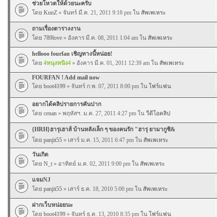
ช่วยโหวตให้ด้วยนะครับ
โดย
KunZ
» จันทร์ มี.ค. 21, 2011 9:18 pm ใน
สัพเพเหระ
ถามเรื่องตารางงาน
โดย
789love
» อังคาร มี.ค. 08, 2011 1:04 am ใน
สัพเพเหระ
hellooo fourfan เชิญทางนี้หน่อย!
โดย
4หนุงหนิง4
» อังคาร มี.ค. 01, 2011 12:39 am ใน
สัพเพเหระ
FOURFAN ! Add mail now
โดย
boot4199
» จันทร์ ก.พ. 07, 2011 8:00 pm ใน
โฟร์แฟน
อยากได้คลิปรายการคันปาก
โดย
cenan
» พฤหัสฯ. ม.ค. 27, 2011 4:27 pm ใน
วีดีโอคลิป
{HRH}ฮารุเฮาส์ บ้านหลังเล็ก ๆ ของคนรัก "ฮารุ ยามากูชิ&
โดย
panjit55
» เสาร์ ม.ค. 15, 2011 6:47 pm ใน
สัพเพเหระ
วันเกิด
โดย
N_t
» อาทิตย์ ม.ค. 02, 2011 9:00 pm ใน
สัพเพเหระ
แจมNJ
โดย
panjit55
» เสาร์ ธ.ค. 18, 2010 5:00 pm ใน
สัพเพเหระ
ฝากเว็บหน่อยนะ
โดย
boot4199
» จันทร์ ธ.ค. 13, 2010 8:35 pm ใน
โฟร์แฟน