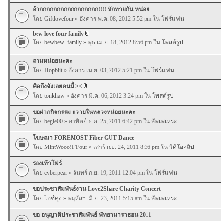
อ้ากกกกกกกกกกกกกกกกก!!!! ทักทายกัน หน่อย
โดย
Giftlovefour
» อังคาร พ.ค. 08, 2012 5:52 pm ใน
โฟร์แฟน
bew love four family
โดย
bewbew_family
» พุธ เม.ย. 18, 2012 8:56 pm ใน
โพสต์รูป
ถามหน่อยนะคะ
โดย
Hopbiit
» อังคาร เม.ย. 03, 2012 5:21 pm ใน
โฟร์แฟน
คิดถึงจังเลยคนนี้ ><
โดย
tonkhaw
» อังคาร มี.ค. 06, 2012 3:24 pm ใน
โพสต์รูป
ขอฝากกิจกรรม ถวายในหลวงหน่อยนะคะ
โดย
begle00
» อาทิตย์ ธ.ค. 25, 2011 6:42 pm ใน
สัพเพเหระ
โฆษณา FOREMOST Fiber GUT Dance
โดย
MintWooo!P'Four
» เสาร์ ก.ย. 24, 2011 8:36 pm ใน
วีดีโอคลิป
รองเท้าโฟร์
โดย
cyberpear
» จันทร์ ก.ย. 19, 2011 12:04 pm ใน
โฟร์แฟน
ขอประชาสัมพันธ์งาน Love2Share Charity Concert
โดย
ไอซ์คุง
» พฤหัสฯ. มิ.ย. 23, 2011 5:15 am ใน
สัพเพเหระ
ขอ อนุญาติประชาสัมพันธ์ พัทยามาราธอน 2011