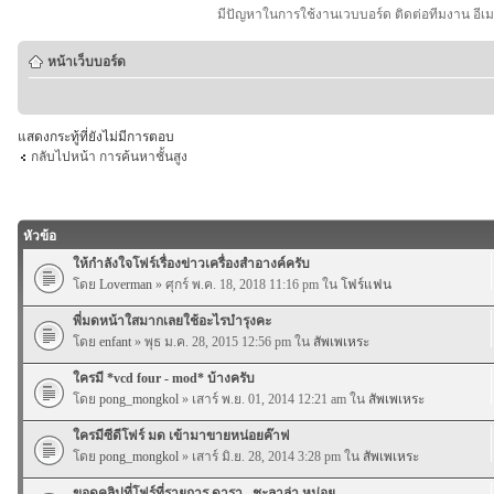
มีปัญหาในการใช้งานเวบบอร์ด ติดต่อทีมงาน อีเ
หน้าเว็บบอร์ด
แสดงกระทู้ที่ยังไม่มีการตอบ
กลับไปหน้า การค้นหาชั้นสูง
หัวข้อ
ให้กำลังใจโฟร์เรื่องข่าวเครื่องสำอางค์ครับ
โดย
Loverman
» ศุกร์ พ.ค. 18, 2018 11:16 pm ใน
โฟร์แฟน
พี่มดหน้าใสมากเลยใช้อะไรบำรุงคะ
โดย
enfant
» พุธ ม.ค. 28, 2015 12:56 pm ใน
สัพเพเหระ
ใครมี *vcd four - mod* บ้างครับ
โดย
pong_mongkol
» เสาร์ พ.ย. 01, 2014 12:21 am ใน
สัพเพเหระ
ใครมีซีดีโฟร์ มด เข้ามาขายหน่อยค๊าฟ
โดย
pong_mongkol
» เสาร์ มิ.ย. 28, 2014 3:28 pm ใน
สัพเพเหระ
ขอดูคลิปที่โฟร์ที่รายการ ดารา...ชะลาล่า หน่อย