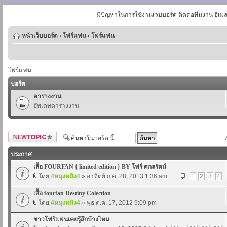
มีปัญหาในการใช้งานเวบบอร์ด ติดต่อทีมงาน อีเม
หน้าเว็บบอร์ด
‹
โฟร์แฟน
‹
โฟร์แฟน
โฟร์แฟน
บอร์ด
ตารางงาน
อัพเดทตารางงาน
ตั้งกระทู้ใหม่
ประกาศ
เสื้อ FOURFAN { limited edition } BY โฟร์ ศกลรัตน์
โดย
4หนุงหนิง4
» อาทิตย์ ก.ค. 28, 2013 1:36 am
1
2
3
4
เสื้อ fourfan Destiny Colection
โดย
4หนุงหนิง4
» พุธ ต.ค. 17, 2012 9:09 pm
ชาวโฟร์แฟนเคยรู้สึกบ้างไหม