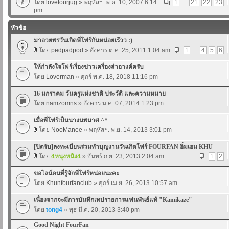
โดย
lovefourjug
» พฤหัสฯ. พ.ค. 10, 2007 6:14
1
...
21
22
23
pm
หัวข้อ
มาอวยพรวันเกิดพี่โฟร์กันหน่อยเร๊วว :)
โดย
pedpadpod
» อังคาร ต.ค. 25, 2011 1:04 am
1
...
4
5
6
ให้กำลังใจโฟร์เรื่องข่าวเครื่องสำอางค์ครับ
โดย
Loverman
» ศุกร์ พ.ค. 18, 2018 11:16 pm
16 มกราคม วันครูแห่งชาติ ประวัติ และความหมาย
โดย
namzomns
» อังคาร ม.ค. 07, 2014 1:23 pm
เมื่อพี่โฟร์เป็นนางนพมาศ ^^
โดย
NooManee
» พฤหัสฯ. พ.ย. 14, 2013 3:01 pm
[ปิดรับ]ลงทะเบียนร่วมทำบุญงานวันเกิดโฟร์ FOURFAN อิ่มเอม KHU
โดย
4หนุงหนิง4
» จันทร์ ก.ย. 23, 2013 2:04 am
1
2
ขอไลน์คนที่รู้จักพี่โฟร์หน่อยนะคะ
โดย
Khunfourfanclub
» ศุกร์ เม.ย. 26, 2013 10:57 am
เนื่องจากจะมีการบันทึกเทปรายการแฟนพันธ์แท้ "Kamikaze"
โดย
tong4
» พุธ มี.ค. 20, 2013 3:40 pm
Good Night FourFan