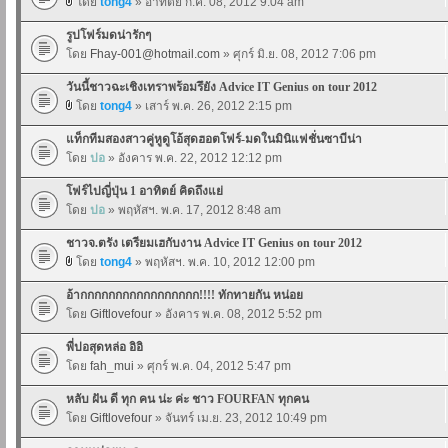
โดย
tong4
» อาทิตย์ ก.ค. 08, 2012 9:04 am
รูปโฟร์มดน่ารักๆ
โดย
Fhay-001@hotmail.com
» ศุกร์ มิ.ย. 08, 2012 7:06 pm
วันนี้ชาวฉะเชิงเทราพร้อมรึยัง Advice IT Genius on tour 2012
โดย
tong4
» เสาร์ พ.ค. 26, 2012 2:15 pm
แท็กทีมสองสาวคู่หูดูโอ้สุดฮอตโฟร์-มดในมินิแฟชั่นซาบีน่า
โดย
ปอ
» อังคาร พ.ค. 22, 2012 12:12 pm
โฟร์ไปญี่ปุ่น 1 อาทิตย์ คิดถึงแย่
โดย
ปอ
» พฤหัสฯ. พ.ค. 17, 2012 8:48 am
ชาวจ.ตรัง เตรียมเฮกับงาน Advice IT Genius on tour 2012
โดย
tong4
» พฤหัสฯ. พ.ค. 10, 2012 12:00 pm
อ้ากกกกกกกกกกกกกกกกก!!!! ทักทายกัน หน่อย
โดย
Giftlovefour
» อังคาร พ.ค. 08, 2012 5:52 pm
พี่ปอสุดหล่อ อิอิ
โดย
fah_mui
» ศุกร์ พ.ค. 04, 2012 5:47 pm
หลับ ฝัน ดี ทุก คน น่ะ ค่ะ ชาว FOURFAN ทุกคน
โดย
Giftlovefour
» จันทร์ เม.ย. 23, 2012 10:49 pm