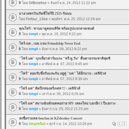
โดย
Giftlovefour
» จันทร์ ธ.ค. 24, 2012 11:22 pm
มาอวยพรวันเกิดพี่โฟร์ปี 2555 กันนน
โดย
Forfour_13ew
» พฤหัสฯ. ต.ค. 25, 2012 12:28 am
คุณโฟร์ : ชวนมาดูคอนเสิร์ต พร้อมรูปแจกลายเซนต์
โดย
tong4
» พุธ ต.ค. 10, 2012 8:22 pm
โฟร์-มด , เนย-แจม Friendship Never End
โดย
tong4
» อังคาร ต.ค. 09, 2012 8:22 pm
"โฟร์-มด" บุกเที่ยวฟาร์มแกะ "ทรี.ทู.วัน" ตื่นตาธรรมชาติสุดชิ
โดย
tong4
» อาทิตย์ ต.ค. 07, 2012 8:45 am
"โฟร์" ยอมรับซึ่งกันและกัน อยู่คู่ "มด" ได้อีกนาน : เดลินิวส
โดย
tong4
» อาทิตย์ ต.ค. 07, 2012 8:39 am
“โฟร์-มด” ติดปีกท่องฝรั่งเศส !!! : เดลินิวส์
โดย
tong4
» เสาร์ ต.ค. 06, 2012 8:29 am
“โฟร์-มด” สมานฉันท์กอดคอถ่าย MV เพลงใหม่ บอกอีก 3 ปีแยกวง
โดย
tong4
» อังคาร ก.ย. 25, 2012 11:23 am
ลงชื่อรวมพล fourfan in KZdestiny Concert
โดย
4หนุงหนิง4
» ศุกร์ ก.ย. 14, 2012 10:26 pm
1
2