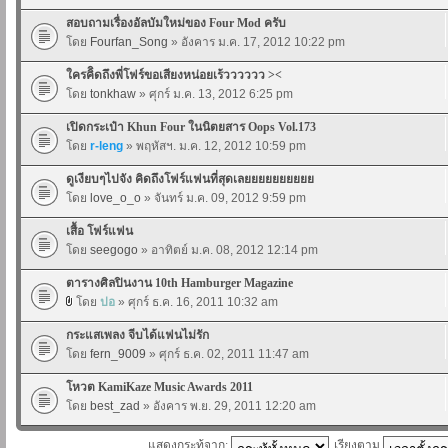
สอบถามเรื่องอัลบัมใหม่ของ Four Mod ครับ
โดย
Fourfan_Song
» อังคาร ม.ค. 17, 2012 10:22 pm
ใครคิิดถึงพี่โฟร์ขอเสียงหน่อยเร้วววววว ><
โดย
tonkhaw
» ศุกร์ ม.ค. 13, 2012 6:25 pm
เปิดกระเป๋า Khun Four ในนิตยสาร Oops Vol.173
โดย
r-leng
» พฤหัสฯ. ม.ค. 12, 2012 10:59 pm
ดูเงียบๆไปจัง คิดถึงโฟร์แฟนที่สุดเลยยยยยยยยยย
โดย
love_o_o
» จันทร์ ม.ค. 09, 2012 9:59 pm
เสื้อ โฟร์แฟน
โดย
seegogo
» อาทิตย์ ม.ค. 08, 2012 12:14 pm
ตารางศิลปินงาน 10th Hamburger Magazine
โดย
ปอ
» ศุกร์ ธ.ค. 16, 2011 10:32 am
กระแสเพลง จีบได้แฟนไม่รัก
โดย
fern_9009
» ศุกร์ ธ.ค. 02, 2011 11:47 am
โหวต KamiKaze Music Awards 2011
โดย
best_zad
» อังคาร พ.ย. 29, 2011 12:20 am
แสดงกระทู้จาก:
เรียงตาม