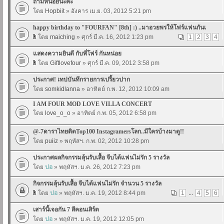
ถามหน่อยนะคะ
โดย
Hopbiit
» อังคาร เม.ย. 03, 2012 5:21 pm
happy birthday to "FOURFAN" [8th] :) ..มาอวยพรให้โฟร์แฟนกันเ
โดย
maiching
» ศุกร์ มี.ค. 16, 2012 1:23 pm
1
2
3
4
แสดงความยินดี กับพี่โฟร์ กันหน่อย
โดย
Giftlovefour
» ศุกร์ มี.ค. 09, 2012 3:58 pm
ประกาศ! เทปบันทึกรายการเปรี้ยวปาก
โดย
somkidlanna
» อาทิตย์ ก.พ. 12, 2012 10:09 am
I AM FOUR MOD LOVE VILLA CONCERT
โดย
love_o_o
» อาทิตย์ ก.พ. 05, 2012 6:58 pm
@-7ดาราไทยติดTop100 Instagramersโลก..มีใครบ้างมาดู!!
โดย
puiiz
» พฤหัสฯ. ก.พ. 02, 2012 10:28 pm
ประกาศผลกิจกรรมลุ้นรับเสื้อ จีบได้แฟนไม่รัก 5 รางวัล
โดย
ปอ
» พฤหัสฯ. ม.ค. 26, 2012 7:23 pm
กิจกรรมลุ้นรับเสื้อ จีบได้แฟนไม่รัก จำนวน 5 รางวัล
โดย
ปอ
» พฤหัสฯ. ม.ค. 19, 2012 8:44 pm
1
...
4
5
6
เสาร์นี้เจอกัน 7 สีคอนเสิร์ต
โดย
ปอ
» พฤหัสฯ. ม.ค. 19, 2012 12:05 pm