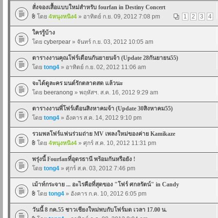
สั่งจองเสื้อแบบใหม่สำหรับ fourfan in Destiny Concert
โดย
4หนุงหนิง4
» อาทิตย์ ก.ย. 09, 2012 7:08 pm
1
2
3
4
ใครรู้บ้าง
โดย
cyberpear
» จันทร์ ก.ย. 03, 2012 10:05 am
ตารางงานคุณโฟร์เดือนกันยายนจ้า (Update 28กันยายน55)
โดย
tong4
» อาทิตย์ ก.ย. 02, 2012 11:06 am
จะได้ดูละคร มนต์รักตลาดสด แล้วนะ
โดย
beeranong
» พฤหัสฯ. ส.ค. 16, 2012 9:29 am
ตารางงานพี่โฟร์เดือนสิงหาคมจ้า (Update 30สิงหาคม55)
โดย
tong4
» อังคาร ส.ค. 14, 2012 9:10 pm
รวมพลโฟร์แฟนร่วมถ่าย MV เพลงใหม่ของค่าย Kamikaze
โดย
4หนุงหนิง4
» ศุกร์ ส.ค. 10, 2012 11:31 pm
พรุ่งนี้ Fourfanที่อุดรธานี พร้อมกันหรือยัง !
โดย
tong4
» ศุกร์ ส.ค. 03, 2012 7:46 pm
เม้าท์กระจาย ... อะไรคือที่สุดของ "โฟร์ ศกลรัตน์" in Candy
โดย
tong4
» อังคาร ก.ค. 10, 2012 6:05 pm
วันนี้ 8 กค.55 ชาวเชียงใหม่พบกับโฟร์มด เวลา 17.00 น.