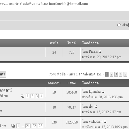
งานเวบบอร์ด ติดต่อทีมงาน อีเมล
fourfanclub@hotmail.com
เข้าส
หัวข้อ
โพสต์
โพสต์ล่าสุด
โดย
Ptearn
24
723
เสาร์ ต.ค. 20, 2012 2:12 pm
7548 หัวข้อ •
หน้า
1
จากทั้งหมด
151
•
1
2
3
4
5
.
ตอบกลับ
แสดง
โพสต์ล่าสุด
ศกลรัตน์
โดย
kpimcha
59
305160
:36 am
1
2
3
4
จันทร์ ต.ค. 28, 2013 1:33 pm
โดย
อั้น
10
70217
pm
เสาร์ ธ.ค. 15, 2012 2:57 pm
โดย
vishudar4
330
3323050
4 pm
1
...
21
22
23
พฤหัสฯ. ต.ค. 17, 2013 10:24 pm