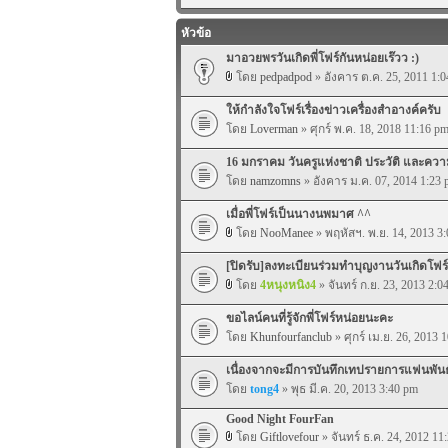
หัวข้อ
มาอวยพรวันเกิดพี่โฟร์กันหน่อยเร๊วว :)
โดย
pedpadpod
» อังคาร ต.ค. 25, 2011 1:
ให้กำลังใจโฟร์เรื่องข่าวเครื่องสำอางค์ครับ
โดย
Loverman
» ศุกร์ พ.ค. 18, 2018 11:16 p
16 มกราคม วันครูแห่งชาติ ประวัติ และค
โดย
namzomns
» อังคาร ม.ค. 07, 2014 1:23
เมื่อพี่โฟร์เป็นนางนพมาศ ^^
โดย
NooManee
» พฤหัสฯ. พ.ย. 14, 2013 3
[ปิดรับ]ลงทะเบียนร่วมทำบุญงานวันเกิดโฟ
โดย
4หนุงหนิง4
» จันทร์ ก.ย. 23, 2013 2:0
ขอไลน์คนที่รู้จักพี่โฟร์หน่อยนะคะ
โดย
Khunfourfanclub
» ศุกร์ เม.ย. 26, 2013 
เนื่องจากจะมีการบันทึกเทปรายการแฟนพัน
โดย
tong4
» พุธ มี.ค. 20, 2013 3:40 pm
Good Night FourFan
โดย
Giftlovefour
» จันทร์ ธ.ค. 24, 2012 11