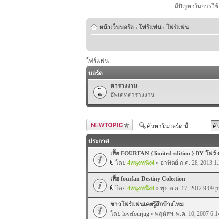
มีปัญหาในการใช้
หน้าเว็บบอร์ด
‹
โฟร์แฟน
‹
โฟร์แฟน
โฟร์แฟน
บอร์ด
ตารางงาน
อัพเดทตารางงาน
ตั้งกระทู้ใหม่
ประกาศ
เสื้อ FOURFAN { limited edition } BY โฟร์ 
โดย
4หนุงหนิง4
» อาทิตย์ ก.ค. 28, 2013 1
เสื้อ fourfan Destiny Colection
โดย
4หนุงหนิง4
» พุธ ต.ค. 17, 2012 9:09 
ชาวโฟร์แฟนเคยรู้สึกบ้างไหม
โดย
lovefourjug
» พฤหัสฯ. พ.ค. 10, 2007 6:1