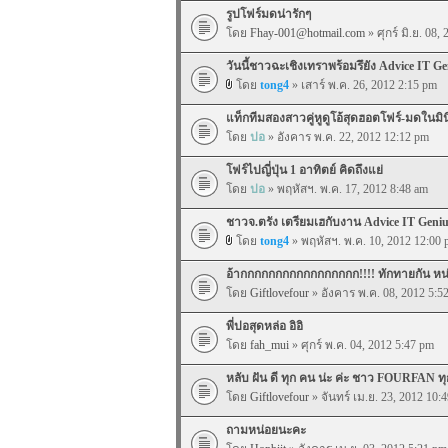
รูปโฟร์มดน่ารักๆ
โดย
Fhay-001@hotmail.com
» ศุกร์ มิ.ย. 08,
วันนี้ชาวฉะเชิงเทราพร้อมรึยัง Advice IT Ge
โดย
tong4
» เสาร์ พ.ค. 26, 2012 2:15 pm
แท็กทีมสองสาวคู่หูดูโอ้สุดฮอตโฟร์-มดในมิน
โดย
ปอ
» อังคาร พ.ค. 22, 2012 12:12 pm
โฟร์ไปญี่ปุ่น 1 อาทิตย์ คิดถึงแย่
โดย
ปอ
» พฤหัสฯ. พ.ค. 17, 2012 8:48 am
ชาวจ.ตรัง เตรียมเฮกับงาน Advice IT Geniu
โดย
tong4
» พฤหัสฯ. พ.ค. 10, 2012 12:00
อ้ากกกกกกกกกกกกกกกกก!!!! ทักทายกัน หน
โดย
Giftlovefour
» อังคาร พ.ค. 08, 2012 5:5
พี่ปอสุดหล่อ อิอิ
โดย
fah_mui
» ศุกร์ พ.ค. 04, 2012 5:47 pm
หลับ ฝัน ดี ทุก คน น่ะ ค่ะ ชาว FOURFAN ท
โดย
Giftlovefour
» จันทร์ เม.ย. 23, 2012 10:
ถามหน่อยนะคะ