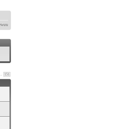
ู่ระบบ
..
151