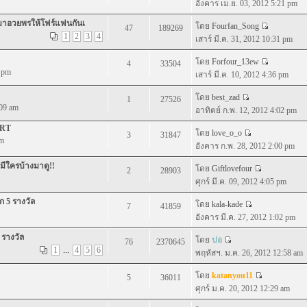
อังคาร เม.ย. 03, 2012 5:21 pm
.มาอวยพรให้โฟร์แฟนกันเ
โดย
Fourfan_Song
47
189269
1
2
3
4
เสาร์ มี.ค. 31, 2012 10:31 pm
โดย
Forfour_13ew
4
33504
8 pm
เสาร์ มี.ค. 10, 2012 4:36 pm
โดย
best_zad
1
27526
:09 am
อาทิตย์ ก.พ. 12, 2012 4:02 pm
ERT
โดย
love_o_o
3
31847
pm
อังคาร ก.พ. 28, 2012 2:00 pm
ีใครบ้างมาดู!!
โดย
Giftlovefour
2
28903
ศุกร์ มี.ค. 09, 2012 4:05 pm
ก 5 รางวัล
โดย
kala-kade
7
41859
อังคาร มี.ค. 27, 2012 1:02 pm
 รางวัล
โดย
ปอ
76
2370645
1
...
4
5
6
พฤหัสฯ. ม.ค. 26, 2012 12:58 am
โดย
katanyou11
5
36011
ศุกร์ ม.ค. 20, 2012 12:29 am