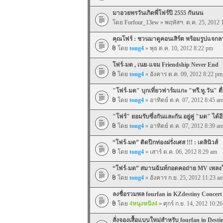
มาอวยพรวันเกิดพี่โฟร์ปี 2555 กันนน
โดย
Forfour_13ew
» พฤหัสฯ. ต.ค. 25, 2012 
คุณโฟร์ : ชวนมาดูคอนเสิร์ต พร้อมรูปแจกล
โดย
tong4
» พุธ ต.ค. 10, 2012 8:22 pm
โฟร์-มด , เนย-แจม Friendship Never End
โดย
tong4
» อังคาร ต.ค. 09, 2012 8:22 pm
"โฟร์-มด" บุกเที่ยวฟาร์มแกะ "ทรี.ทู.วัน" ต
โดย
tong4
» อาทิตย์ ต.ค. 07, 2012 8:45 a
"โฟร์" ยอมรับซึ่งกันและกัน อยู่คู่ "มด" ได้อ
โดย
tong4
» อาทิตย์ ต.ค. 07, 2012 8:39 a
“โฟร์-มด” ติดปีกท่องฝรั่งเศส !!! : เดลินิวส์
โดย
tong4
» เสาร์ ต.ค. 06, 2012 8:29 am
“โฟร์-มด” สมานฉันท์กอดคอถ่าย MV เพลงใ
โดย
tong4
» อังคาร ก.ย. 25, 2012 11:23 a
ลงชื่อรวมพล fourfan in KZdestiny Concert
โดย
4หนุงหนิง4
» ศุกร์ ก.ย. 14, 2012 10:2
สั่งจองเสื้อแบบใหม่สำหรับ fourfan in Desti