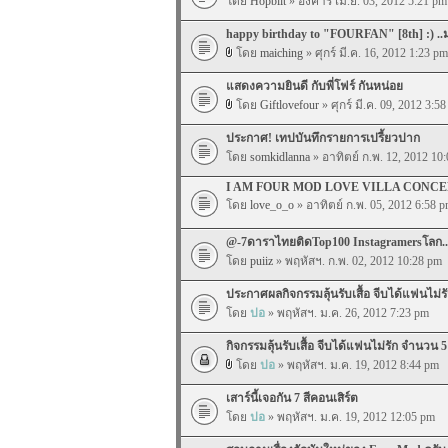
โดย
Hopbiit
» อังคาร เม.ย. 03, 2012 5:21 pm
happy birthday to "FOURFAN" [8th] :) .
โดย
maiching
» ศุกร์ มี.ค. 16, 2012 1:23 pm
แสดงความยินดี กับพี่โฟร์ กันหน่อย
โดย
Giftlovefour
» ศุกร์ มี.ค. 09, 2012 3:5
ประกาศ! เทปบันทึกรายการเปรี้ยวปาก
โดย
somkidlanna
» อาทิตย์ ก.พ. 12, 2012 10
I AM FOUR MOD LOVE VILLA CONC
โดย
love_o_o
» อาทิตย์ ก.พ. 05, 2012 6:58 
@-7ดาราไทยติดTop100 Instagramersโลก..ม
โดย
puiiz
» พฤหัสฯ. ก.พ. 02, 2012 10:28 pm
ประกาศผลกิจกรรมลุ้นรับเสื้อ จีบได้แฟนไม่รั
โดย
ปอ
» พฤหัสฯ. ม.ค. 26, 2012 7:23 pm
กิจกรรมลุ้นรับเสื้อ จีบได้แฟนไม่รัก จำนวน 5
โดย
ปอ
» พฤหัสฯ. ม.ค. 19, 2012 8:44 pm
เสาร์นี้เจอกัน 7 สีคอนเสิร์ต
โดย
ปอ
» พฤหัสฯ. ม.ค. 19, 2012 12:05 pm