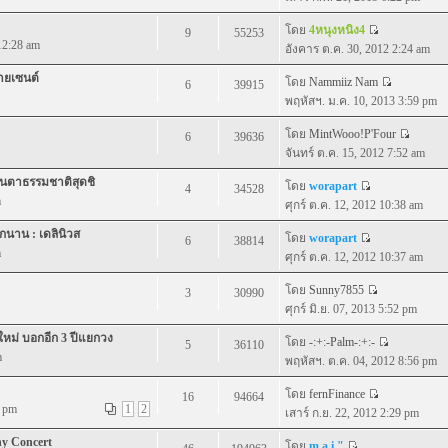
โดย
4หนุงหนิง4
9
55253
12:28 am
อังคาร ต.ค. 30, 2012 2:24 am
ายเซนต์
โดย
Nammiiz Nam
6
39915
พฤหัสฯ. ม.ค. 10, 2013 3:59 pm
โดย
MintWooo!P'Four
6
39636
จันทร์ ต.ค. 15, 2012 7:52 am
ื่นตาธรรมชาติสุดชิ
โดย
worapart
4
34528
m
ศุกร์ ต.ค. 12, 2012 10:38 am
ีกนาน : เดลินิวส
โดย
worapart
6
38814
m
ศุกร์ ต.ค. 12, 2012 10:37 am
โดย
Sunny7855
3
30990
ศุกร์ มิ.ย. 07, 2013 5:52 pm
หม่ บอกอีก 3 ปีแยกวง
โดย
-:+:-Palm-:+:-
5
36110
m
พฤหัสฯ. ต.ค. 04, 2012 8:56 pm
โดย
fernFinance
16
94664
6 pm
1
2
เสาร์ ก.ย. 22, 2012 2:29 pm
ny Concert
โดย
m a i "