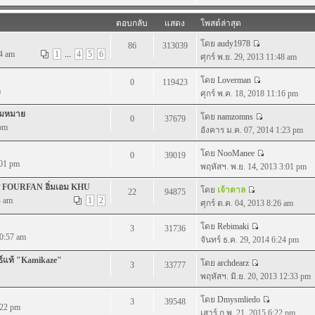
ตอบกลับ
แสดง
โพสต์ล่าสุด
โดย
audy1978
86
313039
04 am
1
...
4
5
6
ศุกร์ พ.ย. 29, 2013 11:48 am
โดย
Loverman
0
119423
m
ศุกร์ พ.ค. 18, 2018 11:16 pm
วามหมาย
โดย
namzomns
0
37679
 pm
อังคาร ม.ค. 07, 2014 1:23 pm
โดย
NooManee
0
39019
:01 pm
พฤหัสฯ. พ.ย. 14, 2013 3:01 pm
ร์ FOURFAN อิ่มเอม KHU
โดย
เจ้าตาล
22
94875
4 am
1
2
ศุกร์ ต.ค. 04, 2013 8:26 am
โดย
Rebimaki
3
31736
10:57 am
จันทร์ ธ.ค. 29, 2014 6:24 pm
ธ์แท้ "Kamikaze"
โดย
archdearz
3
33777
พฤหัสฯ. มิ.ย. 20, 2013 12:33 pm
โดย
Dmysmliedo
3
39548
:22 pm
เสาร์ ก.พ. 21, 2015 6:22 pm