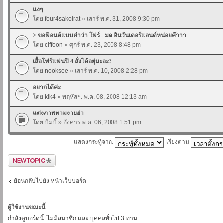
แงๆ
โดย
four4sakolrat
» เสาร์ พ.ค. 31, 2008 9:30 pm
> ขอฟ้อนต์แบบคำว่า โฟร์ - มด อินวันเดอร์แลนด์หน่อยค๊าาา
โดย
ciffoon
» ศุกร์ พ.ค. 23, 2008 8:48 pm
เสื้อโฟร์แฟนปี 4 สั่งได้อยุ่มะอะ?
โดย
nooksee
» เสาร์ พ.ค. 10, 2008 2:28 pm
อยากได้ค่ะ
โดย
kik4
» พฤหัสฯ. พ.ค. 08, 2008 12:13 am
แต่งภาพทามงายอ่า
โดย
บีมบี้
» อังคาร พ.ค. 06, 2008 1:51 pm
แสดงกระทู้จาก:
เรียงตาม
ตั้งกระทู้ใหม่
ย้อนกลับไปยัง หน้าเว็บบอร์ด
ผู้ใช้งานขณะนี้
กำลังดูบอร์ดนี้: ไม่มีสมาชิก และ บุคคลทั่วไป 3 ท่าน