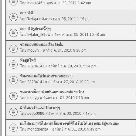
โดย
moozii46
» ศุกร์ เม.ย. 22, 2011 1:42 am
อยากให้..
โดย
ไอซ์คุง
» อังคาร เม.ย. 05, 2011 1:16 pm
อยากได้รูปเซตนี้ๆๆๆ
โดย
[w]ater_[B]low
» อังคาร เม.ย. 05, 2011 10:48 am
ช่วยตอบกันหน่อยเรื่องอัลบั้ม
โดย
mouyly
» ศุกร์ ธ.ค. 24, 2010 9:20 pm
ที่อยู่พิ่โฟร์
โดย
28284141
» อาทิตย์ ธ.ค. 19, 2010 5:34 pm
ทีมงานและโฟร์แฟนช่วยหน่อย (?)
โดย
28284141
» เสาร์ พ.ย. 27, 2010 10:23 am
ขอถามหน่ิอย ช่วยกันตอบหน่อยค่ะ ขอร้อง
โดย
mouyly
» จันทร์ พ.ย. 01, 2010 7:16 pm
มิกใหม่จร้า....น่ารักมากๆๆ
โดย
pepo0096
» อังคาร ส.ค. 03, 2010 7:47 pm
ผมไม่สามารถไปงานเลี้ยงต่างๆที่พี่โฟร์ไปได้เพราะผมอยู่จ.ระนอง
โดย
monggornza
» อาทิตย์ ส.ค. 01, 2010 9:49 pm