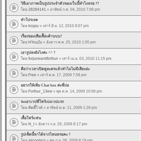
วิธีเอาภาพเป็นรูปประจำตัวของเว็บนี้ทำไงหรอ ??
โดย
28284141
» อาทิตย์ ก.ค. 04, 2010 7:06 pm
ทำโปรเจค
โดย
koypu
» เสาร์ มิ.ย. 12, 2010 8:07 pm
เรื่องของเสือเสื้อ่ะค้าบบบ?
โดย
HYuuZu
» อังคาร พ.ค. 25, 2010 1:05 pm
เอารูปลงยังไงค่ะ ^^ ?
โดย
forjuneandforfour
» เสาร์ เม.ย. 03, 2010 11:15 pm
คือว่าเวลาเปิดดูละครแล้วทำไมไม่มีเสียงอ่ะ
โดย
Free
» เสาร์ ต.ค. 17, 2009 7:58 pm
อยากให้เพิ่ม Chat box ค่ะพี่ปอ
โดย
Forfour_13ew
» พุธ ต.ค. 14, 2009 10:06 pm
จะเอาเวปพี่โฟร์เปงเวปแรก
โดย
คิตตี้ไวท์
» อาทิตย์ ต.ค. 11, 2009 1:28 pm
เสื้อโฟร์แฟน
โดย
N_t
» อังคาร ก.ย. 29, 2009 8:17 pm
รูปเซ็ตนี้หาได้จากไหนหรอคะ ?
โดย
aiicoolsco
» พุธ ก.ย. 09, 2009 8:19 pm