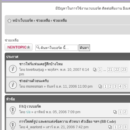
มีปัญหาในการใช้งานเวบบอร์ด ติดต่อทีมงาน อีเม
หน้าเว็บบอร์ด
‹
ช่วยเหลือ
‹
ช่วยเหลือ
ช่วยเหลือ
ตั้งกระทู้ใหม่
ประกาศ
ชาวโฟร์แฟนเคยรู้สึกบ้างไหม
โดย
lovefourjug
» พฤหัสฯ. พ.ค. 10, 2007 6:14
1
...
21
22
23
pm
ช่วยอ่านด้วยนะครับ
โดย
moresman
» จันทร์ ธ.ค. 11, 2006 11:00 pm
1
2
3
4
5
หัวข้อ
FAQ เวบบอร์ด
โดย
ปอ
» อาทิตย์ พ.ย. 05, 2006 7:09 pm
1
2
การโพสต์รูป และตกแต่งข้อความ ตัวหนา ตัวเอียง ฯลฯ (BB Code)
โดย
4_warlord
» เสาร์ ต.ค. 21, 2006 7:42 pm
1
2
3