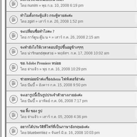
โดย
nunim
» พุธ ก.ย. 10, 2008 6:19 pm
ทำไมตั้งกระทู้แล้ว กระทู้หายล่ะค่ะ
โดย
zgirl
» เสาร์ ก.ค. 26, 2008 1:52 pm
จะเปลี่ยนชื่อทำไงคะ ?
โดย
การ์ตูน ตู๊น น +
» เสาร์ ก.ค. 26, 2008 2:15 am
จะทำยังไงให้เวลาตอบมีรูปขึ้นอยูข้างๆๆๆ
โดย
น่ารักandสุดสวย
» พฤหัสฯ. ก.ค. 17, 2008 10:02 am
ขอ Adobe Premiere หน่อย
โดย
จ่าเเจ้ว
» พุธ ก.ค. 16, 2008 10:29 pm
ช่วยหน่อยน้าค่ะเรื่องzheza ไฟท์เตอร์อ่าค่ะ
โดย
บีมบี้
» อังคาร ก.ค. 15, 2008 9:50 pm
จะเอารูปนี้เป็นรูปประจำตัวยางงายอ่ะค่ะ
โดย
บีมบี้
» อาทิตย์ ก.ค. 06, 2008 7:17 pm
ขอ ลิ้ง ของ รูป
โดย
จ่าเเจ้ว
» เสาร์ ก.ค. 05, 2008 4:36 pm
อยากได้ประวัติพี่โฟร์ที่เป็นภาษาอังกฤษอ่ะค่ะ
โดย
blueberriiez
» จันทร์ มิ.ย. 16, 2008 10:03 pm