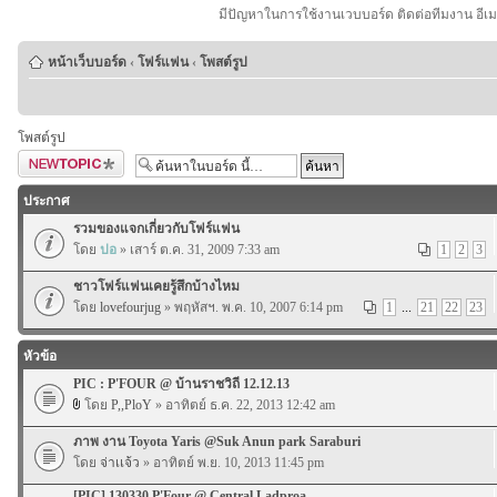
มีปัญหาในการใช้งานเวบบอร์ด ติดต่อทีมงาน อีเ
หน้าเว็บบอร์ด
‹
โฟร์แฟน
‹
โพสต์รูป
โพสต์รูป
ตั้งกระทู้ใหม่
ประกาศ
รวมของแจกเกี่ยวกับโฟร์แฟน
โดย
ปอ
» เสาร์ ต.ค. 31, 2009 7:33 am
1
2
3
ชาวโฟร์แฟนเคยรู้สึกบ้างไหม
โดย
lovefourjug
» พฤหัสฯ. พ.ค. 10, 2007 6:14 pm
1
...
21
22
23
หัวข้อ
PIC : P'FOUR @ บ้านราชวิถี 12.12.13
โดย
P,,PloY
» อาทิตย์ ธ.ค. 22, 2013 12:42 am
ภาพ งาน Toyota Yaris @Suk Anun park Saraburi
โดย
จ่าเเจ้ว
» อาทิตย์ พ.ย. 10, 2013 11:45 pm
[PIC] 130330 P'Four @ Central Ladproa