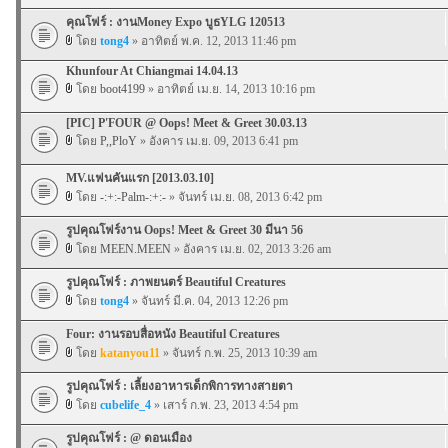
คุณโฟร์ : งานMoney Expo บูธYLG 120513
โดย
tong4
» อาทิตย์ พ.ค. 12, 2013 11:46 pm
Khunfour At Chiangmai 14.04.13
โดย
boot4199
» อาทิตย์ เม.ย. 14, 2013 10:16 pm
[PIC] P'FOUR @ Oops! Meet & Greet 30.03.13
โดย
P,,PloY
» อังคาร เม.ย. 09, 2013 6:41 pm
MV.แฟนคันแรก [2013.03.10]
โดย
-:+:-Palm-:+:-
» จันทร์ เม.ย. 08, 2013 6:42 pm
รูปคุณโฟร์งาน Oops! Meet & Greet 30 มีนา 56
โดย
MEEN.MEEN
» อังคาร เม.ย. 02, 2013 3:26 am
รูปคุณโฟร์ : ภาพยนตร์ Beautiful Creatures
โดย
tong4
» จันทร์ มี.ค. 04, 2013 12:26 pm
Four: งานรอบสื่อหนัง Beautiful Creatures
โดย
katanyou11
» จันทร์ ก.พ. 25, 2013 10:39 am
รูปคุณโฟร์ : เลี้ยงอาหารเด็กพิการทางสายตา
โดย
cubelife_4
» เสาร์ ก.พ. 23, 2013 4:54 pm
รูปคุณโฟร์ : @ ดอนเมือง