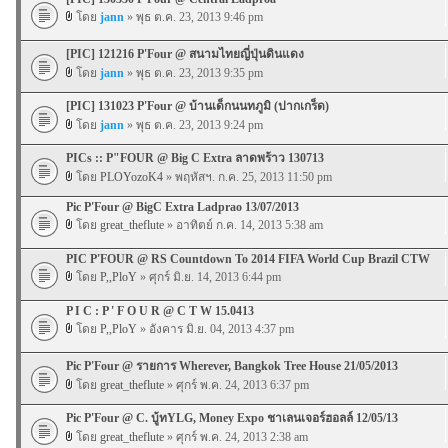
โดย
jann
» พุธ ต.ค. 23, 2013 9:46 pm
[PIC] 121216 P'Four @ สนามไทยญี่ปุ่นดินแดง
โดย
jann
» พุธ ต.ค. 23, 2013 9:35 pm
[PIC] 131023 P'Four @ บ้านเด็กนนทภูมิ (ปากเกร็ด)
โดย
jann
» พุธ ต.ค. 23, 2013 9:24 pm
PICs :: P"FOUR @ Big C Extra ลาดพร้าว 130713
โดย
PLOYozoK4
» พฤหัสฯ. ก.ค. 25, 2013 11:50 pm
Pic P'Four @ BigC Extra Ladprao 13/07/2013
โดย
great_theflute
» อาทิตย์ ก.ค. 14, 2013 5:38 am
PIC P'FOUR @ RS Countdown To 2014 FIFA World Cup Brazil CTW
โดย
P,,PloY
» ศุกร์ มิ.ย. 14, 2013 6:44 pm
P I C : P ' F O U R @ C T W 15.0413
โดย
P,,PloY
» อังคาร มิ.ย. 04, 2013 4:37 pm
Pic P'Four @ รายการ Wherever, Bangkok Tree House 21/05/2013
โดย
great_theflute
» ศุกร์ พ.ค. 24, 2013 6:37 pm
Pic P'Four @ C. บู้ทYLG, Money Expo ชาเลนเจอร์ฮอลล์ 12/05/13
โดย
great_theflute
» ศุกร์ พ.ค. 24, 2013 2:38 am