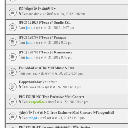
ติมิกซ์คุณโฟร์หน่อยจิ !! ♥
โดย
aunkkie
» อาทิตย์ พ.ย. 04, 2012 9:36 pm
[PIC] 121027 P'Four @ Studio JSL
โดย
jann
» พุธ ต.ค. 31, 2012 10:07 pm
[PIC] 120707 P'Four @ Paragon
โดย
jann
» พุธ ต.ค. 31, 2012 9:55 pm
[PIC] 120703 P'Four @ Renaissance
โดย
jann
» พุธ ต.ค. 31, 2012 9:46 pm
Four-Mod งานThe Mall Music & Fun
โดย
best_zad
» อังคาร ต.ค. 30, 2012 8:54 pm
Happybirthday'khunfour
โดย
boot4199
» พุธ ต.ค. 24, 2012 6:03 pm
PIC FOUR NC True Exclusive Mini Concert
โดย
4หนุงหนิง4
» จันทร์ ต.ค. 22, 2012 5:22 pm
รูปคุณโฟร์ : งาน NC True Exclusive Mini Concert @ParagonHall
โดย
tong4
» อาทิตย์ ต.ค. 21, 2012 11:19 pm
PIC FOUR AT Paragon หลังจบคอนเสิร์ต Destiny