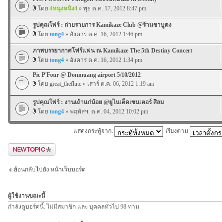
โดย
4หนุงหนิง4
» พุธ ต.ค. 17, 2012 8:47 pm
รูปคุณโฟร์ : ถ่ายรายการ Kamikaze Club @ร้านชาบูตง
โดย
tong4
» อังคาร ต.ค. 16, 2012 1:46 pm
ภาพบรรยากาศโฟร์แฟน ณ Kamikaze The 5th Destiny Concert
โดย
tong4
» อังคาร ต.ค. 16, 2012 1:34 pm
Pic P'Four @ Donmuang airport 5/10/2012
โดย
great_theflute
» เสาร์ ต.ค. 06, 2012 1:19 am
รูปคุณโฟร์ : งานเถ้าแก่น้อย @ยูไนเต็ดเซนเตอร์ สีลม
โดย
tong4
» พฤหัสฯ. ต.ค. 04, 2012 10:02 pm
แสดงกระทู้จาก:
เรียงตาม
ตั้งกระทู้ใหม่
ย้อนกลับไปยัง หน้าเว็บบอร์ด
ผู้ใช้งานขณะนี้
กำลังดูบอร์ดนี้: ไม่มีสมาชิก และ บุคคลทั่วไป 98 ท่าน