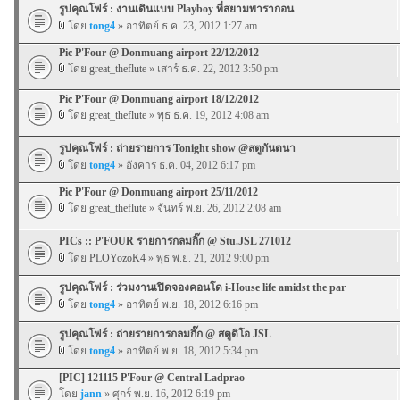
รูปคุณโฟร์ : งานเดินแบบ Playboy ที่สยามพารากอน
โดย
tong4
» อาทิตย์ ธ.ค. 23, 2012 1:27 am
Pic P'Four @ Donmuang airport 22/12/2012
โดย
great_theflute
» เสาร์ ธ.ค. 22, 2012 3:50 pm
Pic P'Four @ Donmuang airport 18/12/2012
โดย
great_theflute
» พุธ ธ.ค. 19, 2012 4:08 am
รูปคุณโฟร์ : ถ่ายรายการ Tonight show @สตูกันตนา
โดย
tong4
» อังคาร ธ.ค. 04, 2012 6:17 pm
Pic P'Four @ Donmuang airport 25/11/2012
โดย
great_theflute
» จันทร์ พ.ย. 26, 2012 2:08 am
PICs :: P'FOUR รายการกลมกิ๊ก @ Stu.JSL 271012
โดย
PLOYozoK4
» พุธ พ.ย. 21, 2012 9:00 pm
รูปคุณโฟร์ : ร่วมงานเปิดจองคอนโด i-House life amidst the par
โดย
tong4
» อาทิตย์ พ.ย. 18, 2012 6:16 pm
รูปคุณโฟร์ : ถ่ายรายการกลมกิ๊ก @ สตูดิโอ JSL
โดย
tong4
» อาทิตย์ พ.ย. 18, 2012 5:34 pm
[PIC] 121115 P'Four @ Central Ladprao
โดย
jann
» ศุกร์ พ.ย. 16, 2012 6:19 pm