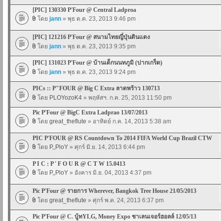
[PIC] 130330 P'Four @ Central Ladproa
โดย
jann
» พุธ ต.ค. 23, 2013 9:46 pm
[PIC] 121216 P'Four @ สนามไทยญี่ปุ่นดินแดง
โดย
jann
» พุธ ต.ค. 23, 2013 9:35 pm
[PIC] 131023 P'Four @ บ้านเด็กนนทภูมิ (ปากเกร็ด)
โดย
jann
» พุธ ต.ค. 23, 2013 9:24 pm
PICs :: P"FOUR @ Big C Extra ลาดพร้าว 130713
โดย
PLOYozoK4
» พฤหัสฯ. ก.ค. 25, 2013 11:50 pm
Pic P'Four @ BigC Extra Ladprao 13/07/2013
โดย
great_theflute
» อาทิตย์ ก.ค. 14, 2013 5:38 am
PIC P'FOUR @ RS Countdown To 2014 FIFA World Cup Brazil CTW
โดย
P,,PloY
» ศุกร์ มิ.ย. 14, 2013 6:44 pm
P I C : P ' F O U R @ C T W 15.0413
โดย
P,,PloY
» อังคาร มิ.ย. 04, 2013 4:37 pm
Pic P'Four @ รายการ Wherever, Bangkok Tree House 21/05/2013
โดย
great_theflute
» ศุกร์ พ.ค. 24, 2013 6:37 pm
Pic P'Four @ C. บู้ทYLG, Money Expo ชาเลนเจอร์ฮอลล์ 12/05/13