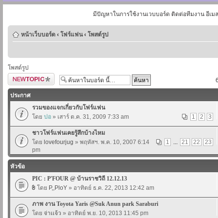
มีปัญหาในการใช้งานเวบบอร์ด ติดต่อทีมงาน อีเม
หน้าเว็บบอร์ด
‹
โฟร์แฟน
‹
โพสต์รูป
โพสต์รูป
ตั้งกระทู้ใหม่
ประกาศ
รวมของแจกเกี่ยวกับโฟร์แฟน
โดย
ปอ
» เสาร์ ต.ค. 31, 2009 7:33 am
1
2
3
ชาวโฟร์แฟนเคยรู้สึกบ้างไหม
โดย
lovefourjug
» พฤหัสฯ. พ.ค. 10, 2007 6:14
1
...
21
22
23
pm
หัวข้อ
PIC : P'FOUR @ บ้านราชวิถี 12.12.13
โดย
P,,PloY
» อาทิตย์ ธ.ค. 22, 2013 12:42 am
ภาพ งาน Toyota Yaris @Suk Anun park Saraburi
โดย
จ่าเเจ้ว
» อาทิตย์ พ.ย. 10, 2013 11:45 pm