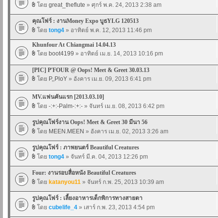
โดย
great_theflute
» ศุกร์ พ.ค. 24, 2013 2:38 am
คุณโฟร์ : งานMoney Expo บูธYLG 120513
โดย
tong4
» อาทิตย์ พ.ค. 12, 2013 11:46 pm
Khunfour At Chiangmai 14.04.13
โดย
boot4199
» อาทิตย์ เม.ย. 14, 2013 10:16 pm
[PIC] P'FOUR @ Oops! Meet & Greet 30.03.13
โดย
P,,PloY
» อังคาร เม.ย. 09, 2013 6:41 pm
MV.แฟนคันแรก [2013.03.10]
โดย
-:+:-Palm-:+:-
» จันทร์ เม.ย. 08, 2013 6:42 pm
รูปคุณโฟร์งาน Oops! Meet & Greet 30 มีนา 56
โดย
MEEN.MEEN
» อังคาร เม.ย. 02, 2013 3:26 am
รูปคุณโฟร์ : ภาพยนตร์ Beautiful Creatures
โดย
tong4
» จันทร์ มี.ค. 04, 2013 12:26 pm
Four: งานรอบสื่อหนัง Beautiful Creatures
โดย
katanyou11
» จันทร์ ก.พ. 25, 2013 10:39 am
รูปคุณโฟร์ : เลี้ยงอาหารเด็กพิการทางสายตา
โดย
cubelife_4
» เสาร์ ก.พ. 23, 2013 4:54 pm