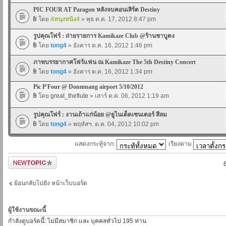
PIC FOUR AT Paragon หลังจบคอนเสิร์ต Destiny
โดย
4หนุงหนิง4
» พุธ ต.ค. 17, 2012 8:47 pm
รูปคุณโฟร์ : ถ่ายรายการ Kamikaze Club @ร้านชาบูตง
โดย
tong4
» อังคาร ต.ค. 16, 2012 1:46 pm
ภาพบรรยากาศโฟร์แฟน ณ Kamikaze The 5th Destiny Concert
โดย
tong4
» อังคาร ต.ค. 16, 2012 1:34 pm
Pic P'Four @ Donmuang airport 5/10/2012
โดย
great_theflute
» เสาร์ ต.ค. 06, 2012 1:19 am
รูปคุณโฟร์ : งานเถ้าแก่น้อย @ยูไนเต็ดเซนเตอร์ สีลม
โดย
tong4
» พฤหัสฯ. ต.ค. 04, 2012 10:02 pm
แสดงกระทู้จาก:
เรียงตาม
ตั้งกระทู้ใหม่
ย้อนกลับไปยัง หน้าเว็บบอร์ด
ผู้ใช้งานขณะนี้
กำลังดูบอร์ดนี้: ไม่มีสมาชิก และ บุคคลทั่วไป 195 ท่าน