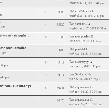
pm
จันทร์ มี.ค. 11, 2013 2:41 pm
โดย
-:+:-Palm-:+:-
4
36898
pm
จันทร์ มี.ค. 11, 2013 2:42 pm
3
โดย
soduku33
4
38120
3 am
พฤหัสฯ. พ.ย. 07, 2013 11:51 am
ีธรรมราช > สุราษฎร์ธาน
โดย
meenpimTon
8
51508
เสาร์ ก.พ. 09, 2013 1:56 pm
ท่าอากาศยานดอนเมือง
โดย
pimdati1
3
34792
41 pm
ศุกร์ พ.ย. 08, 2013 5:59 pm
โดย
Hammayqy
6
43418
9:59 pm
พุธ ก.ย. 18, 2013 1:33 pm
2
โดย
SkyFairy2
5
39614
6:48 pm
พุธ ก.พ. 06, 2013 2:39 pm
รงเรียนสอนคนตาบอดกรุงเ
โดย
artjureallove
8
50741
ศุกร์ ก.พ. 08, 2013 2:54 pm
โดย
artjureallove
4
36470
ศุกร์ ก.พ. 15, 2013 3:33 pm