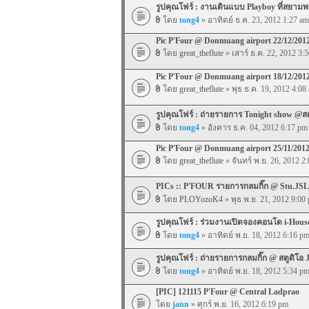
รูปคุณโฟร์ : งานเดินแบบ Playboy ที่สยา
โดย
tong4
» อาทิตย์ ธ.ค. 23, 2012 1:27 am
Pic P'Four @ Donmuang airport 22/12/201
โดย
great_theflute
» เสาร์ ธ.ค. 22, 2012 3:
Pic P'Four @ Donmuang airport 18/12/201
โดย
great_theflute
» พุธ ธ.ค. 19, 2012 4:08
รูปคุณโฟร์ : ถ่ายรายการ Tonight show @ส
โดย
tong4
» อังคาร ธ.ค. 04, 2012 6:17 pm
Pic P'Four @ Donmuang airport 25/11/201
โดย
great_theflute
» จันทร์ พ.ย. 26, 2012 2
PICs :: P'FOUR รายการกลมกิ๊ก @ Stu.JSL
โดย
PLOYozoK4
» พุธ พ.ย. 21, 2012 9:00
รูปคุณโฟร์ : ร่วมงานเปิดจองคอนโด i-House 
โดย
tong4
» อาทิตย์ พ.ย. 18, 2012 6:16 p
รูปคุณโฟร์ : ถ่ายรายการกลมกิ๊ก @ สตูดิโอ 
โดย
tong4
» อาทิตย์ พ.ย. 18, 2012 5:34 p
[PIC] 121115 P'Four @ Central Ladprao
โดย
jann
» ศุกร์ พ.ย. 16, 2012 6:19 pm