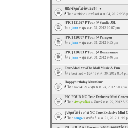
ติมิกซ์คุณโฟร์หน่อยจิ !! ♥
โดย
aunkkie
» อาทิตย์ พ.ย. 04, 2012 9:36 
[PIC] 121027 P'Four @ Studio JSL
โดย
jann
» พุธ ต.ค. 31, 2012 10:07 pm
[PIC] 120707 P'Four @ Paragon
โดย
jann
» พุธ ต.ค. 31, 2012 9:55 pm
[PIC] 120703 P'Four @ Renaissance
โดย
jann
» พุธ ต.ค. 31, 2012 9:46 pm
Four-Mod งานThe Mall Music & Fun
โดย
best_zad
» อังคาร ต.ค. 30, 2012 8:54 p
Happybirthday'khunfour
โดย
boot4199
» พุธ ต.ค. 24, 2012 6:03 pm
PIC FOUR NC True Exclusive Mini Conce
โดย
4หนุงหนิง4
» จันทร์ ต.ค. 22, 2012 5:
รูปคุณโฟร์ : งาน NC True Exclusive Mini 
โดย
tong4
» อาทิตย์ ต.ค. 21, 2012 11:19 
PIC FOUR AT Paragon หลังจบคอนเสิร์ต De