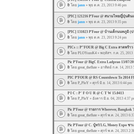
โดย
jann
» พุธ ต.ค. 23, 2013 9:46 pm
[PIC] 121216 P'Four @ สนามไทยญี่ปุ่นดิน
โดย
jann
» พุธ ต.ค. 23, 2013 9:35 pm
[PIC] 131023 P'Four @ บ้านเด็กนนทภูมิ (ป
โดย
jann
» พุธ ต.ค. 23, 2013 9:24 pm
PICs :: P"FOUR @ Big C Extra ลาดพร้าว
โดย
PLOYozoK4
» พฤหัสฯ. ก.ค. 25, 2013
Pic P'Four @ BigC Extra Ladprao 13/07/20
โดย
great_theflute
» อาทิตย์ ก.ค. 14, 2013 
PIC P'FOUR @ RS Countdown To 2014 F
โดย
P,,PloY
» ศุกร์ มิ.ย. 14, 2013 6:44 pm
P I C : P ' F O U R @ C T W 15.0413
โดย
P,,PloY
» อังคาร มิ.ย. 04, 2013 4:37 
Pic P'Four @ รายการ Wherever, Bangkok T
โดย
great_theflute
» ศุกร์ พ.ค. 24, 2013 6:
Pic P'Four @ C. บู้ทYLG, Money Expo ชาเล
โดย
great_theflute
» ศุกร์ พ.ค. 24, 2013 2: