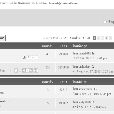
งานเวบบอร์ด ติดต่อทีมงาน อีเมล
fourfanclub@hotmail.com
เข้าส
6372 หัวข้อ •
หน้า
1
จากทั้งหมด
128
•
1
2
3
4
5
.
ตอบกลับ
แสดง
โพสต์ล่าสุด
โดย
vanta9988
40
293020
1
2
3
เสาร์ ส.ค. 10, 2013 7:41 pm
โดย
vishudar4
330
3213866
4 pm
1
...
21
22
23
พฤหัสฯ. ต.ค. 17, 2013 10:24 pm
ตอบกลับ
แสดง
โพสต์ล่าสุด
โดย
smeterminal
3
52518
 am
อังคาร ก.พ. 24, 2015 12:35 pm
araburi
โดย
audy1978
5
199002
m
ศุกร์ ก.พ. 17, 2017 8:49 am