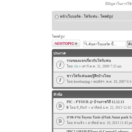
มีปัญหาในการใช้
หน้าเว็บบอร์ด
‹
โฟร์แฟน
‹
โพสต์รูป
โพสต์รูป
ตั้งกระทู้ใหม่
ประกาศ
รวมของแจกเกี่ยวกับโฟร์แฟน
โดย
ปอ
» เสาร์ ต.ค. 31, 2009 7:33 am
ชาวโฟร์แฟนเคยรู้สึกบ้างไหม
โดย
lovefourjug
» พฤหัสฯ. พ.ค. 10, 2007 6:1
หัวข้อ
PIC : P'FOUR @ บ้านราชวิถี 12.12.13
โดย
P,,PloY
» อาทิตย์ ธ.ค. 22, 2013 12:42
ภาพ งาน Toyota Yaris @Suk Anun park S
โดย
จ่าเเจ้ว
» อาทิตย์ พ.ย. 10, 2013 11:45 p
[PIC] 130330 P'Four @ Central Ladproa