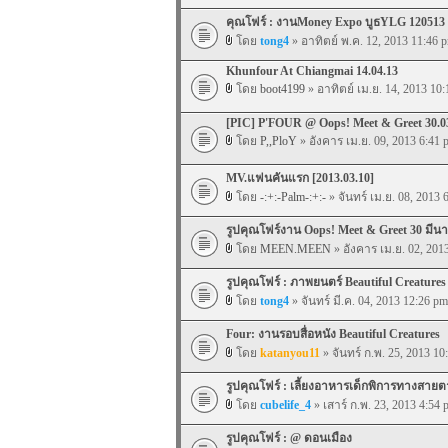
คุณโฟร์ : งานMoney Expo บูธYLG 120513
โดย
tong4
» อาทิตย์ พ.ค. 12, 2013 11:46 
Khunfour At Chiangmai 14.04.13
โดย
boot4199
» อาทิตย์ เม.ย. 14, 2013 10
[PIC] P'FOUR @ Oops! Meet & Greet 30.0
โดย
P,,PloY
» อังคาร เม.ย. 09, 2013 6:41 
MV.แฟนคันแรก [2013.03.10]
โดย
-:+:-Palm-:+:-
» จันทร์ เม.ย. 08, 2013 
รูปคุณโฟร์งาน Oops! Meet & Greet 30 มีนา
โดย
MEEN.MEEN
» อังคาร เม.ย. 02, 201
รูปคุณโฟร์ : ภาพยนตร์ Beautiful Creatures
โดย
tong4
» จันทร์ มี.ค. 04, 2013 12:26 pm
Four: งานรอบสื่อหนัง Beautiful Creatures
โดย
katanyou11
» จันทร์ ก.พ. 25, 2013 10
รูปคุณโฟร์ : เลี้ยงอาหารเด็กพิการทางสายต
โดย
cubelife_4
» เสาร์ ก.พ. 23, 2013 4:54 
รูปคุณโฟร์ : @ ดอนเมือง