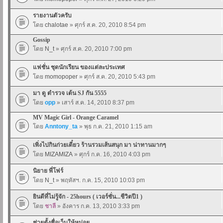
รายงานตัวครับ
โดย
chalotae
» ศุกร์ ส.ค. 20, 2010 8:54 pm
Gossip
โดย
N_t
» ศุกร์ ส.ค. 20, 2010 7:00 pm
แฟชั่น ชุดนักเรียน ของแต่ละประเทศ
โดย
momopoper
» ศุกร์ ส.ค. 20, 2010 5:43 pm
มา ดู ตำรวจ เต้น SJ กัน 5555
โดย
opp
» เสาร์ ส.ค. 14, 2010 8:37 pm
MV Magic Girl - Orange Caramel
โดย
Anntony_ta
» พุธ ก.ค. 21, 2010 1:15 am
เพิ่งไปกินก่วยเตี๋ยว ร้านรวมเส้นสนุก มา น่าทานมากๆ
โดย
MIZAMIZA
» ศุกร์ ก.ค. 16, 2010 4:03 pm
นิยาย พี่โฟร์
โดย
N_t
» พฤหัสฯ. ก.ค. 15, 2010 10:03 pm
ยินดีที่ไม่รู้จัก - 25hours ( เวอร์ชั่น...ชีวิตปี1 )
โดย
ชาลี
» อังคาร ก.ค. 13, 2010 3:33 pm
ช่วยตั้งชื่อเว็บให้หน่อย