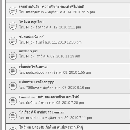
เคยอ่านกันยัง - ความรัก กะ รองเท้าที่ไม่พอดี
โดย
lifestylezun
» พฤหัสฯ. ต.ค. 14, 2010 9:15 pm
โฟร์มด หลุดโลก
โดย
N_t
» อังคาร ต.ค. 12, 2010 2:11 pm
ช่วยหน่อยน้ะ ^^'
โดย
N_t
» จันทร์ ต.ค. 11, 2010 12:36 pm
mydancegirl
โดย
N_t
» เสาร์ ต.ค. 09, 2010 11:29 am
เข็็็มกลััดโฟร์-มดนะ
โดย
pedpadpod
» เสาร์ ต.ค. 09, 2010 1:55 am
แม่ยกช่วยเราด้วยๆๆๆๆๆ
โดย
789love
» พฤหัสฯ. ต.ค. 07, 2010 9:16 pm
Faiiamfine : คลับของคนรักฝ้าย แอมไฟน์
โดย
ยัยบ้า
» อังคาร ต.ค. 05, 2010 7:20 pm
นำเรื่อง ดีดี มาฝ่กชาว Fourfan
โดย
m.sakhon
» พฤหัสฯ. ก.ย. 30, 2010 7:11 pm
โฟร์-มด ปล่อยซิงเกิ้ลใหม่ คนขี้เหงามักเจ้าชู้