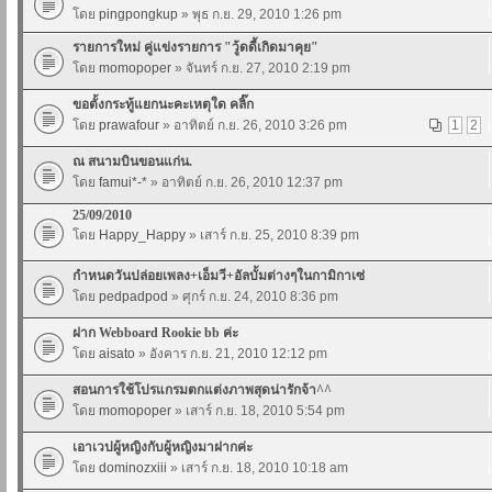
โดย
pingpongkup
» พุธ ก.ย. 29, 2010 1:26 pm
รายการใหม่ คู่แข่งรายการ "วู้ดดี้เกิดมาคุย"
โดย
momopoper
» จันทร์ ก.ย. 27, 2010 2:19 pm
ขอตั้งกระทู้แยกนะคะเหตุใด คลิ๊ก
โดย
prawafour
» อาทิตย์ ก.ย. 26, 2010 3:26 pm
1
2
ณ สนามบินขอนแก่น.
โดย
famui*-*
» อาทิตย์ ก.ย. 26, 2010 12:37 pm
25/09/2010
โดย
Happy_Happy
» เสาร์ ก.ย. 25, 2010 8:39 pm
กำหนดวันปล่อยเพลง+เอ็มวี+อัลบั้มต่างๆในกามิกาเซ่
โดย
pedpadpod
» ศุกร์ ก.ย. 24, 2010 8:36 pm
ฝาก Webboard Rookie bb ค่ะ
โดย
aisato
» อังคาร ก.ย. 21, 2010 12:12 pm
สอนการใช้โปรแกรมตกแต่งภาพสุดน่ารักจ้า^^
โดย
momopoper
» เสาร์ ก.ย. 18, 2010 5:54 pm
เอาเวปผู้หญิงกับผู้หญิงมาฝากค่ะ
โดย
dominozxiii
» เสาร์ ก.ย. 18, 2010 10:18 am