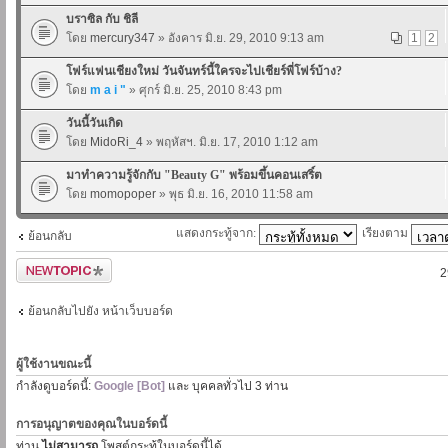
บราซิล กับ ชิลี
โดย
mercury347
» อังคาร มิ.ย. 29, 2010 9:13 am
1
2
โฟร์แฟนเชียงใหม่ วันจันทร์นี้ใครจะไปเชียร์พี่โฟร์บ้าง?
โดย
m a i "
» ศุกร์ มิ.ย. 25, 2010 8:43 pm
วันนี้วันเกิด
โดย
MidoRi_4
» พฤหัสฯ. มิ.ย. 17, 2010 1:12 am
มาทำความรู้จักกับ "Beauty G" พร้อมขึ้นคอนเสริ์ต
โดย
momopoper
» พุธ มิ.ย. 16, 2010 11:58 am
แสดงกระทู้จาก:
เรียงตาม
ย้อนกลับ
ตั้งกระทู้ใหม่
2
ย้อนกลับไปยัง หน้าเว็บบอร์ด
ผู้ใช้งานขณะนี้
กำลังดูบอร์ดนี้:
Google [Bot]
และ บุคคลทั่วไป 3 ท่าน
การอนุญาตของคุณในบอร์ดนี้
ท่าน
ไม่สามารถ
โพสต์กระทู้ในบอร์ดนี้ได้