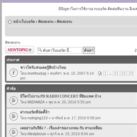
มีปัญหาในการใช้งานเวบบอร์ด ติดต่อทีมงาน อีเม
หน้าเว็บบอร์ด
‹
สัพเพเหระ
‹
สัพเพเหระ
สัพเพเหระ
ตั้งกระทู้ใหม่
2
ประกาศ
ชาวโฟร์แฟนเคยรู้สึกบ้างไหม
โดย
lovefourjug
» พฤหัสฯ. พ.ค. 10, 2007 6:14
1
...
21
22
23
pm
หัวข้อ
มีใครไปงาน PD RADIO CONCERT ที่อิมแพค บ้าง
โดย
MIZAMIZA
» พุธ ต.ค. 20, 2010 5:55 pm
ฝากบอร์ดพี่นัตตี้จ้า
โดย
nutngng123
» อาทิตย์ ต.ค. 17, 2010 6:58 pm
เคยอ่านกันรึยัง ? - เรื่องเล่าของวงกลม กับ สามเหลี่ยม
โดย
lifestylezun
» ศุกร์ ต.ค. 15, 2010 9:04 am