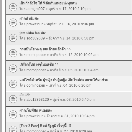
เป็นกำลังใจ ให้ ฟิล์มกันหน่อยน่ะทุกคน
โดย
aomgm007
» ศุกร์ ก.ย. 17, 2010 2:10 pm
ฝากทำธีมค่ะ
โดย
prawafour
» พฤหัสฯ. ก.ย. 16, 2010 9:36 pm
jam siska fan site
โดย
sdo389689
» อังคาร ก.ย. 14, 2010 6:58 pm
กวนมึนโฮ ทะลุ 100 ล้านแล้วจ้า ^^
โดย
momopoper
» อาทิตย์ ก.ย. 12, 2010 10:02 am
เกิร์ลกรุ๊ปต่างๆในเอเชีย ^^
โดย
momopoper
» อาทิตย์ ก.ย. 05, 2010 10:04 am
เวปไซต์สำหรับ ผู้หญิง กับผู้หญิง เปิดใหม่ค่ะ อยากให้มาช่วย
โดย
dominozxiii
» เสาร์ ก.ย. 04, 2010 6:20 pm
Pin Bb
โดย
abc12393120
» ศุกร์ ก.ย. 03, 2010 6:40 pm
ฝากเว็บพี่คิก หน่อยค่ะ
โดย
prawafour
» อังคาร ส.ค. 31, 2010 10:34 pm
[Face 2 Face] ฟิลม์ รัฐภูมิ เร็วๆนี้!!!!
โดย
momopoper
» ศุกร์ ส.ค. 27, 2010 6:29 pm