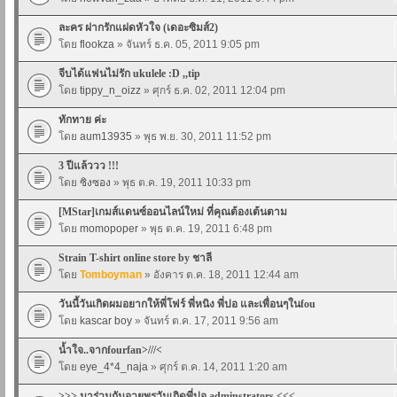
ละคร ฝากรักแฝดหัวใจ (เดอะซิมส์2)
โดย
flookza
» จันทร์ ธ.ค. 05, 2011 9:05 pm
จีบได้แฟนไม่รัก ukulele :D ,,tip
โดย
tippy_n_oizz
» ศุกร์ ธ.ค. 02, 2011 12:04 pm
ทักทาย ค่ะ
โดย
aum13935
» พุธ พ.ย. 30, 2011 11:52 pm
3 ปีแล้ววว !!!
โดย
ซิงซอง
» พุธ ต.ค. 19, 2011 10:33 pm
[MStar]เกมส์แดนซ์ออนไลน์ใหม่ ที่คุณต้องเต้นตาม
โดย
momopoper
» พุธ ต.ค. 19, 2011 6:48 pm
Strain T-shirt online store by ชาลี
โดย
Tomboyman
» อังคาร ต.ค. 18, 2011 12:44 am
วันนี้วันเกิดผมอยากให้พี่โฟร์ พี่หนิง พี่ปอ และเพื่อนๆในfou
โดย
kascar boy
» จันทร์ ต.ค. 17, 2011 9:56 am
น้ำใจ..จากfourfan>///<
โดย
eye_4*4_naja
» ศุกร์ ต.ค. 14, 2011 1:20 am
>>> มาร่วมกันอวยพรวันเกิดพี่ปอ adminstrators <<<