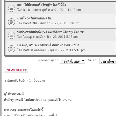
อยากให้มีคอนเสริ์ตใหญ่โฟร์มดปีนี้จัง
โดย
kascar boy
» ศุกร์ ก.ค. 01, 2011 11:13 pm
ช่วยโหวตให้หน่อยนะครับ
โดย
boot4199
» จันทร์ มิ.ย. 27, 2011 8:36 pm
ขอประชาสัมพันธ์งาน Love2Share Charity Concert
โดย
ไอซ์คุง
» พฤหัสฯ. มิ.ย. 23, 2011 5:15 am
ขอ อนุญาติประชาสัมพันธ์ พัทยามาราธอน 2011
โดย
hotelsawasdee1
» พุธ มิ.ย. 22, 2011 5:10 pm
แสดงกระทู้จาก:
เรียงตาม
ตั้งกระทู้ใหม่
ย้อนกลับไปยัง หน้าเว็บบอร์ด
ผู้ใช้งานขณะนี้
กำลังดูบอร์ดนี้: ไม่มีสมาชิก และ บุคคลทั่วไป 2 ท่าน
การอนุญาตของคุณในบอร์ดนี้
ท่าน
ไม่สามารถ
โพสต์กระทู้ในบอร์ดนี้ได้