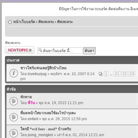
มีปัญหาในการใช้งานเวบบอร์ด ติดต่อทีมงาน อีเม
หน้าเว็บบอร์ด
‹
สัพเพเหระ
‹
สัพเพเหระ
สัพเพเหระ
ตั้งกระทู้ใหม่
ประกาศ
ชาวโฟร์แฟนเคยรู้สึกบ้างไหม
โดย
lovefourjug
» พฤหัสฯ. พ.ค. 10, 2007 6:14
1
...
21
22
23
pm
หัวข้อ
ทักทาย
โดย
พี่วัน
» พุธ ส.ค. 19, 2015 11:21 pm
พี่มดหน้าใสมากเลยใช้อะไรบำรุงคะ
โดย
enfant
» พุธ ม.ค. 28, 2015 12:56 pm
ใครมี *vcd four - mod* บ้างครับ
โดย
pong_mongkol
» เสาร์ พ.ย. 01, 2014 12:21 am