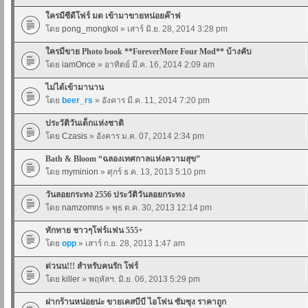
ใครมีซีดีโฟร์ มด เข้ามาขายหน่อยค๊าฟ
โดย
pong_mongkol
» เสาร์ มิ.ย. 28, 2014 3:28 pm
ใครมีขาย Photo book **ForeverMore Four Mod** บ้างคับ
โดย
iamOnce
» อาทิตย์ มี.ค. 16, 2014 2:09 am
ไม่ได้เข้ามานาน
โดย
beer_rs
» อังคาร มี.ค. 11, 2014 7:20 pm
ประวัติวันเด็กแห่งชาติ
โดย
Czasis
» อังคาร ม.ค. 07, 2014 2:34 pm
Bath & Bloom “ฉลองเทศกาลแห่งความสุข”
โดย
myminion
» ศุกร์ ธ.ค. 13, 2013 5:10 pm
วันลอยกระทง 2556 ประวัติวันลอยกระทง
โดย
namzomns
» พุธ ต.ค. 30, 2013 12:14 pm
ทักทาย ชาวๆโฟร์แฟน 555+
โดย
opp
» เสาร์ ก.ย. 28, 2013 1:47 am
ด่วนน!!! สำหรับคนรัก โฟร์
โดย
killer
» พฤหัสฯ. มิ.ย. 06, 2013 5:29 pm
ฝากร้านหน่อยน่ะ ขายเคสบีบี ไอโฟน ซัมซุง ราคาถูก