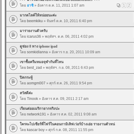
โดย
อาชิ
» อังคาร ต.ค. 11, 2011 1:07 am
1
2
มากดไลค์ให้หน่อยนะค่ะ
โดย
beemkiku
» จันทร์ ต.ค. 10, 2011 6:40 pm
มารายงานตัวครับ
โดย
icarus36
» พฤหัสฯ. ต.ค. 06, 2011 4:02 pm
ดูช่อง 8 ทาง iphone ipad
โดย
somkidlanna
» อังคาร ก.ย. 20, 2011 10:09 am
เขาซื้อครีมหมอจุฬากันที่ไหน
โดย
best_zad
» พฤหัสฯ. ก.ย. 08, 2011 6:43 pm
ปิดกระทู้
โดย
aomgm007
» ศุกร์ ส.ค. 26, 2011 9:54 pm
สวัสดีค่ะ
โดย
Tinook
» อังคาร ส.ค. 09, 2011 2:17 am
เรียนต่ออเมริกายากจริงปะ
โดย
network191
» อังคาร ส.ค. 02, 2011 9:08 am
ใครจะไปเชียร์พี่โฟร์ในคอนกามิเลิฟเว่อร์บ้างเอ่ย รายงานตัวหน่
โดย
kascar boy
» ศุกร์ ก.ค. 08, 2011 11:55 pm