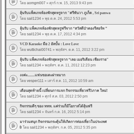
โดย
aomgm007
» ศุกร์ ก.พ. 15, 2013 9:43 pm
ลุ้นรับแพ็คเกจห้องพักสุดหรูจาก "ศรีพันวา ภูเก็ต , Sri panwa
โดย
sail1234
» พุธ ต.ค. 24, 2012 5:53 pm
ลุ้นรับ แพ็คเกจห้องพักสุดหรูฟรีจาก “สวัสดีป่าตองรีสอร์ท ”
โดย
sail1234
» พุธ ต.ค. 17, 2012 4:34 pm
VCD Karaoke มือ 2 อัลบั้ม : Love Love
โดย
wuttichai00741
» พฤหัสฯ. ต.ค. 11, 2012 3:22 pm
ลุ้นรับ แพ็คเกจห้องพักสุดหรูจาก “เลอ เมอริเดียน เชียงราย"
โดย
sail1234
» พฤหัสฯ. ต.ค. 11, 2012 12:23 pm
งงค่ะ........แฟนขอเตะผ่าหมาก
โดย
vesper111
» เสาร์ ส.ค. 11, 2012 10:59 am
เดือนสุดท้ายนี้ เปลี่ยนการแจก กิจกรรมเที่ยวฟรี5ภาค ใหม่!
โดย
sail1234
» ศุกร์ ส.ค. 03, 2012 2:50 pm
กิจกรรมดีๆ ของ ททท. แค่ร่วมก็มีโอกาสได้ลุ้นฟรี
โดย
sail1234
» จันทร์ ก.ค. 16, 2012 5:14 pm
มาร่วมสนุก กิจกรรมกระตุ้นให้เกิดการท่องเที่ยวในประเทศ
โดย
sail1234
» พฤหัสฯ. ก.ค. 05, 2012 5:35 pm