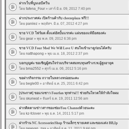
ฝากเว็บพี่บูมเอบีควีน
โดย
fafena_Four
» เสาร์ มิ.ย. 09, 2012 7:40 pm
ฝากประกาศค่ะ เปิดร้านค้ากับ cheezeplaza ฟรี!!!
โดย
paniiez
» พฤหัสฯ. มิ.ย. 07, 2012 4:27 pm
ขาย VCD โฟร์มด ตั้งแต่อัลบั้มแรกค่ะ แผ่นของแท้มือสองค่ะ
โดย
gear
» พุธ พ.ค. 09, 2012 6:36 pm
ขาย VCD Four Mod We Will Love U สนใจเข้ามาดูก่อนได้ครับ
โดย
natthapong
» พุธ เม.ย. 18, 2012 2:37 pm
บอกบุญค่ะ ขอเชิญผู้สนใจร่วมบริจาคสมทบทุนสร้างร.พ.ผู้สูงอายุค
โดย
bma2552
» ศุกร์ เม.ย. 06, 2012 5:16 pm
ขอฝากกิจกรรม ถวายในหลวงหน่อยนะคะ
โดย
begle00
» อาทิตย์ ธ.ค. 25, 2011 6:42 pm
[ประกาศ] ขอแรงชาว Fourfan ทุกท่าน!!! ช่วยกันโหวตให้กำลังใจผม
โดย
skunwat
» จันทร์ ธ.ค. 19, 2011 12:56 am
ฝากติดตามข่าวสารของช่องYou Channelด้วยนะคะ
โดย
kz-fclover
» พุธ ธ.ค. 14, 2011 5:17 pm
ฝากร้าน NC AccessoriesShop ร้านเล็กๆ ขายเคส และของแต่ง BB,Ip
โดย
newvan_zaa
» อาทิตย์ ธ.ค. 11, 2011 9:44 pm