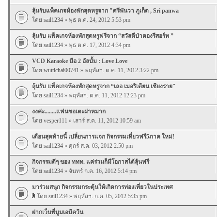
ลุ้นรับแพ็คเกจห้องพักสุดหรูจาก "ศรีพันวา ภูเก็ต , Sri panwa
โดย
sail1234
» พุธ ต.ค. 24, 2012 5:53 pm
ลุ้นรับ แพ็คเกจห้องพักสุดหรูฟรีจาก “สวัสดีป่าตองรีสอร์ท ”
โดย
sail1234
» พุธ ต.ค. 17, 2012 4:34 pm
VCD Karaoke มือ 2 อัลบั้ม : Love Love
โดย
wuttichai00741
» พฤหัสฯ. ต.ค. 11, 2012 3:22 pm
ลุ้นรับ แพ็คเกจห้องพักสุดหรูจาก “เลอ เมอริเดียน เชียงราย"
โดย
sail1234
» พฤหัสฯ. ต.ค. 11, 2012 12:23 pm
งงค่ะ........แฟนขอเตะผ่าหมาก
โดย
vesper111
» เสาร์ ส.ค. 11, 2012 10:59 am
เดือนสุดท้ายนี้ เปลี่ยนการแจก กิจกรรมเที่ยวฟรี5ภาค ใหม่!
โดย
sail1234
» ศุกร์ ส.ค. 03, 2012 2:50 pm
กิจกรรมดีๆ ของ ททท. แค่ร่วมก็มีโอกาสได้ลุ้นฟรี
โดย
sail1234
» จันทร์ ก.ค. 16, 2012 5:14 pm
มาร่วมสนุก กิจกรรมกระตุ้นให้เกิดการท่องเที่ยวในประเทศ
โดย
sail1234
» พฤหัสฯ. ก.ค. 05, 2012 5:35 pm
ฝากเว็บพี่บูมเอบีควีน