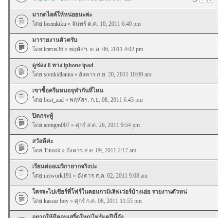
มากดไลค์ให้หน่อยนะค่ะ
โดย
beemkiku
» จันทร์ ต.ค. 10, 2011 6:40 pm
มารายงานตัวครับ
โดย
icarus36
» พฤหัสฯ. ต.ค. 06, 2011 4:02 pm
ดูช่อง 8 ทาง iphone ipad
โดย
somkidlanna
» อังคาร ก.ย. 20, 2011 10:09 am
เขาซื้อครีมหมอจุฬากันที่ไหน
โดย
best_zad
» พฤหัสฯ. ก.ย. 08, 2011 6:43 pm
ปิดกระทู้
โดย
aomgm007
» ศุกร์ ส.ค. 26, 2011 9:54 pm
สวัสดีค่ะ
โดย
Tinook
» อังคาร ส.ค. 09, 2011 2:17 am
เรียนต่ออเมริกายากจริงปะ
โดย
network191
» อังคาร ส.ค. 02, 2011 9:08 am
ใครจะไปเชียร์พี่โฟร์ในคอนกามิเลิฟเว่อร์บ้างเอ่ย รายงานตัวหน่
โดย
kascar boy
» ศุกร์ ก.ค. 08, 2011 11:55 pm
อยากให้มีคอนเสริ์ตใหญ่โฟร์มดปีนี้จัง