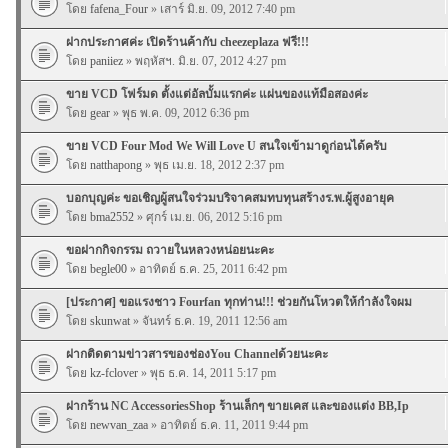
โดย
fafena_Four
» เสาร์ มิ.ย. 09, 2012 7:40 pm
ฝากประกาศค่ะ เปิดร้านค้ากับ cheezeplaza ฟรี!!!
โดย
paniiez
» พฤหัสฯ. มิ.ย. 07, 2012 4:27 pm
ขาย VCD โฟร์มด ตั้งแต่อัลบั้มแรกค่ะ แผ่นของแท้มือสองค่ะ
โดย
gear
» พุธ พ.ค. 09, 2012 6:36 pm
ขาย VCD Four Mod We Will Love U สนใจเข้ามาดูก่อนได้ครับ
โดย
natthapong
» พุธ เม.ย. 18, 2012 2:37 pm
บอกบุญค่ะ ขอเชิญผู้สนใจร่วมบริจาคสมทบทุนสร้างร.พ.ผู้สูงอายุค
โดย
bma2552
» ศุกร์ เม.ย. 06, 2012 5:16 pm
ขอฝากกิจกรรม ถวายในหลวงหน่อยนะคะ
โดย
begle00
» อาทิตย์ ธ.ค. 25, 2011 6:42 pm
[ประกาศ] ขอแรงชาว Fourfan ทุกท่าน!!! ช่วยกันโหวตให้กำลังใจผม
โดย
skunwat
» จันทร์ ธ.ค. 19, 2011 12:56 am
ฝากติดตามข่าวสารของช่องYou Channelด้วยนะคะ
โดย
kz-fclover
» พุธ ธ.ค. 14, 2011 5:17 pm
ฝากร้าน NC AccessoriesShop ร้านเล็กๆ ขายเคส และของแต่ง BB,Ip
โดย
newvan_zaa
» อาทิตย์ ธ.ค. 11, 2011 9:44 pm