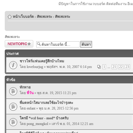
มีปัญหาในการใช้งานเวบบอร์ด ติดต่อทีมงาน อีเ
หน้าเว็บบอร์ด
‹
สัพเพเหระ
‹
สัพเพเหระ
สัพเพเหระ
ตั้งกระทู้ใหม่
ประกาศ
ชาวโฟร์แฟนเคยรู้สึกบ้างไหม
โดย
lovefourjug
» พฤหัสฯ. พ.ค. 10, 2007 6:14 pm
1
...
21
22
23
หัวข้อ
ทักทาย
โดย
พี่วัน
» พุธ ส.ค. 19, 2015 11:21 pm
พี่มดหน้าใสมากเลยใช้อะไรบำรุงคะ
โดย
enfant
» พุธ ม.ค. 28, 2015 12:56 pm
ใครมี *vcd four - mod* บ้างครับ
โดย
pong_mongkol
» เสาร์ พ.ย. 01, 2014 12:21 am