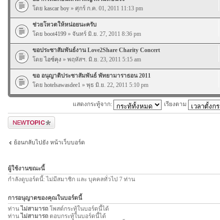
โดย
kascar boy
» ศุกร์ ก.ค. 01, 2011 11:13 pm
ช่วยโหวตให้หน่อยนะครับ
โดย
boot4199
» จันทร์ มิ.ย. 27, 2011 8:36 pm
ขอประชาสัมพันธ์งาน Love2Share Charity Concert
โดย
ไอซ์คุง
» พฤหัสฯ. มิ.ย. 23, 2011 5:15 am
ขอ อนุญาติประชาสัมพันธ์ พัทยามาราธอน 2011
โดย
hotelsawasdee1
» พุธ มิ.ย. 22, 2011 5:10 pm
แสดงกระทู้จาก:
เรียงตาม
ตั้งกระทู้ใหม่
ย้อนกลับไปยัง หน้าเว็บบอร์ด
ผู้ใช้งานขณะนี้
กำลังดูบอร์ดนี้: ไม่มีสมาชิก และ บุคคลทั่วไป 7 ท่าน
การอนุญาตของคุณในบอร์ดนี้
ท่าน
ไม่สามารถ
โพสต์กระทู้ในบอร์ดนี้ได้
ท่าน
ไม่สามารถ
ตอบกระทู้ในบอร์ดนี้ได้