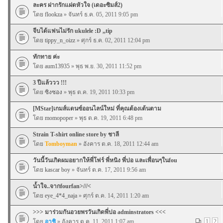
ละคร ฝากรักแฝดหัวใจ (เดอะซิมส์2)
โดย
flookza
» จันทร์ ธ.ค. 05, 2011 9:05 pm
จีบได้แฟนไม่รัก ukulele :D ,,tip
โดย
tippy_n_oizz
» ศุกร์ ธ.ค. 02, 2011 12:04 pm
ทักทาย ค่ะ
โดย
aum13935
» พุธ พ.ย. 30, 2011 11:52 pm
3 ปีแล้ววว !!!
โดย
ซิงซอง
» พุธ ต.ค. 19, 2011 10:33 pm
[MStar]เกมส์แดนซ์ออนไลน์ใหม่ ที่คุณต้องเต้นตาม
โดย
momopoper
» พุธ ต.ค. 19, 2011 6:48 pm
Strain T-shirt online store by ชาลี
โดย
Tomboyman
» อังคาร ต.ค. 18, 2011 12:44 am
วันนี้วันเกิดผมอยากให้พี่โฟร์ พี่หนิง พี่ปอ และเพื่อนๆในfou
โดย
kascar boy
» จันทร์ ต.ค. 17, 2011 9:56 am
น้ำใจ..จากfourfan>///<
โดย
eye_4*4_naja
» ศุกร์ ต.ค. 14, 2011 1:20 am
>>> มาร่วมกันอวยพรวันเกิดพี่ปอ adminstrators <<<
โดย
อาชิ
» อังคาร ต.ค. 11, 2011 1:07 am
1
2