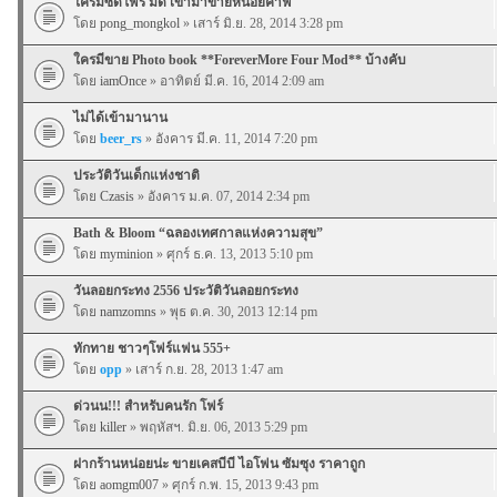
ใครมีซีดีโฟร์ มด เข้ามาขายหน่อยค๊าฟ
โดย
pong_mongkol
» เสาร์ มิ.ย. 28, 2014 3:28 pm
ใครมีขาย Photo book **ForeverMore Four Mod** บ้างคับ
โดย
iamOnce
» อาทิตย์ มี.ค. 16, 2014 2:09 am
ไม่ได้เข้ามานาน
โดย
beer_rs
» อังคาร มี.ค. 11, 2014 7:20 pm
ประวัติวันเด็กแห่งชาติ
โดย
Czasis
» อังคาร ม.ค. 07, 2014 2:34 pm
Bath & Bloom “ฉลองเทศกาลแห่งความสุข”
โดย
myminion
» ศุกร์ ธ.ค. 13, 2013 5:10 pm
วันลอยกระทง 2556 ประวัติวันลอยกระทง
โดย
namzomns
» พุธ ต.ค. 30, 2013 12:14 pm
ทักทาย ชาวๆโฟร์แฟน 555+
โดย
opp
» เสาร์ ก.ย. 28, 2013 1:47 am
ด่วนน!!! สำหรับคนรัก โฟร์
โดย
killer
» พฤหัสฯ. มิ.ย. 06, 2013 5:29 pm
ฝากร้านหน่อยน่ะ ขายเคสบีบี ไอโฟน ซัมซุง ราคาถูก
โดย
aomgm007
» ศุกร์ ก.พ. 15, 2013 9:43 pm