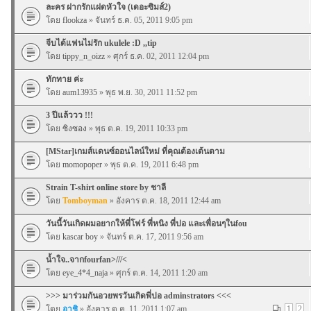
ละคร ฝากรักแฝดหัวใจ (เดอะซิมส์2)
โดย
flookza
» จันทร์ ธ.ค. 05, 2011 9:05 pm
จีบได้แฟนไม่รัก ukulele :D ,,tip
โดย
tippy_n_oizz
» ศุกร์ ธ.ค. 02, 2011 12:04 pm
ทักทาย ค่ะ
โดย
aum13935
» พุธ พ.ย. 30, 2011 11:52 pm
3 ปีแล้ววว !!!
โดย
ซิงซอง
» พุธ ต.ค. 19, 2011 10:33 pm
[MStar]เกมส์แดนซ์ออนไลน์ใหม่ ที่คุณต้องเต้นตาม
โดย
momopoper
» พุธ ต.ค. 19, 2011 6:48 pm
Strain T-shirt online store by ชาลี
โดย
Tomboyman
» อังคาร ต.ค. 18, 2011 12:44 am
วันนี้วันเกิดผมอยากให้พี่โฟร์ พี่หนิง พี่ปอ และเพื่อนๆในfou
โดย
kascar boy
» จันทร์ ต.ค. 17, 2011 9:56 am
น้ำใจ..จากfourfan>///<
โดย
eye_4*4_naja
» ศุกร์ ต.ค. 14, 2011 1:20 am
>>> มาร่วมกันอวยพรวันเกิดพี่ปอ adminstrators <<<
โดย
อาชิ
» อังคาร ต.ค. 11, 2011 1:07 am
1
2