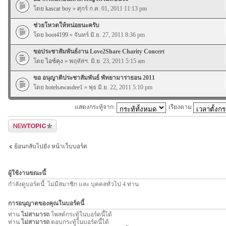
โดย
kascar boy
» ศุกร์ ก.ค. 01, 2011 11:13 pm
ช่วยโหวตให้หน่อยนะครับ
โดย
boot4199
» จันทร์ มิ.ย. 27, 2011 8:36 pm
ขอประชาสัมพันธ์งาน Love2Share Charity Concert
โดย
ไอซ์คุง
» พฤหัสฯ. มิ.ย. 23, 2011 5:15 am
ขอ อนุญาติประชาสัมพันธ์ พัทยามาราธอน 2011
โดย
hotelsawasdee1
» พุธ มิ.ย. 22, 2011 5:10 pm
แสดงกระทู้จาก:
เรียงตาม
ตั้งกระทู้ใหม่
ย้อนกลับไปยัง หน้าเว็บบอร์ด
ผู้ใช้งานขณะนี้
กำลังดูบอร์ดนี้: ไม่มีสมาชิก และ บุคคลทั่วไป 4 ท่าน
การอนุญาตของคุณในบอร์ดนี้
ท่าน
ไม่สามารถ
โพสต์กระทู้ในบอร์ดนี้ได้
ท่าน
ไม่สามารถ
ตอบกระทู้ในบอร์ดนี้ได้