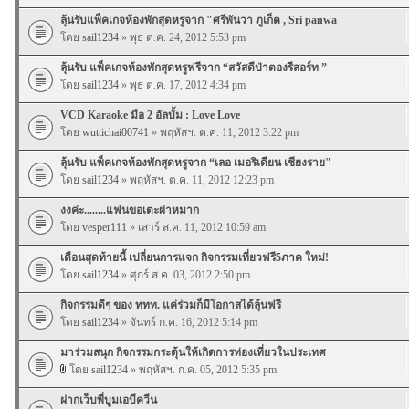
ลุ้นรับแพ็คเกจห้องพักสุดหรูจาก "ศรีพันวา ภูเก็ต , Sri panwa
โดย
sail1234
» พุธ ต.ค. 24, 2012 5:53 pm
ลุ้นรับ แพ็คเกจห้องพักสุดหรูฟรีจาก “สวัสดีป่าตองรีสอร์ท ”
โดย
sail1234
» พุธ ต.ค. 17, 2012 4:34 pm
VCD Karaoke มือ 2 อัลบั้ม : Love Love
โดย
wuttichai00741
» พฤหัสฯ. ต.ค. 11, 2012 3:22 pm
ลุ้นรับ แพ็คเกจห้องพักสุดหรูจาก “เลอ เมอริเดียน เชียงราย"
โดย
sail1234
» พฤหัสฯ. ต.ค. 11, 2012 12:23 pm
งงค่ะ........แฟนขอเตะผ่าหมาก
โดย
vesper111
» เสาร์ ส.ค. 11, 2012 10:59 am
เดือนสุดท้ายนี้ เปลี่ยนการแจก กิจกรรมเที่ยวฟรี5ภาค ใหม่!
โดย
sail1234
» ศุกร์ ส.ค. 03, 2012 2:50 pm
กิจกรรมดีๆ ของ ททท. แค่ร่วมก็มีโอกาสได้ลุ้นฟรี
โดย
sail1234
» จันทร์ ก.ค. 16, 2012 5:14 pm
มาร่วมสนุก กิจกรรมกระตุ้นให้เกิดการท่องเที่ยวในประเทศ
โดย
sail1234
» พฤหัสฯ. ก.ค. 05, 2012 5:35 pm
ฝากเว็บพี่บูมเอบีควีน