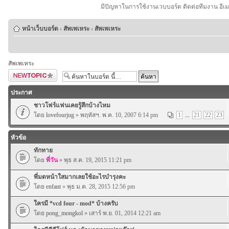
มีปัญหาในการใช้งานเวบบอร์ด ติดต่อทีมงาน อีเ
หน้าเว็บบอร์ด
‹
สัพเพเหระ
‹
สัพเพเหระ
สัพเพเหระ
ตั้งกระทู้ใหม่
ประกาศ
ชาวโฟร์แฟนเคยรู้สึกบ้างไหม
โดย
lovefourjug
» พฤหัสฯ. พ.ค. 10, 2007 6:14 pm
1
...
21
22
23
หัวข้อ
ทักทาย
โดย
พี่วัน
» พุธ ส.ค. 19, 2015 11:21 pm
พี่มดหน้าใสมากเลยใช้อะไรบำรุงคะ
โดย
enfant
» พุธ ม.ค. 28, 2015 12:56 pm
ใครมี *vcd four - mod* บ้างครับ
โดย
pong_mongkol
» เสาร์ พ.ย. 01, 2014 12:21 am