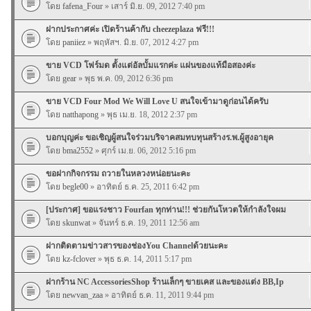
โดย
fafena_Four
» เสาร์ มิ.ย. 09, 2012 7:40 pm
ฝากประกาศค่ะ เปิดร้านค้ากับ cheezeplaza ฟรี!!!
โดย
paniiez
» พฤหัสฯ. มิ.ย. 07, 2012 4:27 pm
ขาย VCD โฟร์มด ตั้งแต่อัลบั้มแรกค่ะ แผ่นของแท้มือสองค่ะ
โดย
gear
» พุธ พ.ค. 09, 2012 6:36 pm
ขาย VCD Four Mod We Will Love U สนใจเข้ามาดูก่อนได้ครับ
โดย
natthapong
» พุธ เม.ย. 18, 2012 2:37 pm
บอกบุญค่ะ ขอเชิญผู้สนใจร่วมบริจาคสมทบทุนสร้างร.พ.ผู้สูงอายุค
โดย
bma2552
» ศุกร์ เม.ย. 06, 2012 5:16 pm
ขอฝากกิจกรรม ถวายในหลวงหน่อยนะคะ
โดย
begle00
» อาทิตย์ ธ.ค. 25, 2011 6:42 pm
[ประกาศ] ขอแรงชาว Fourfan ทุกท่าน!!! ช่วยกันโหวตให้กำลังใจผม
โดย
skunwat
» จันทร์ ธ.ค. 19, 2011 12:56 am
ฝากติดตามข่าวสารของช่องYou Channelด้วยนะคะ
โดย
kz-fclover
» พุธ ธ.ค. 14, 2011 5:17 pm
ฝากร้าน NC AccessoriesShop ร้านเล็กๆ ขายเคส และของแต่ง BB,Ip
โดย
newvan_zaa
» อาทิตย์ ธ.ค. 11, 2011 9:44 pm