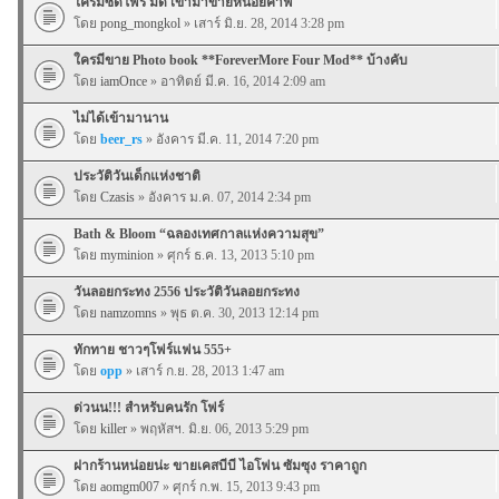
ใครมีซีดีโฟร์ มด เข้ามาขายหน่อยค๊าฟ
โดย
pong_mongkol
» เสาร์ มิ.ย. 28, 2014 3:28 pm
ใครมีขาย Photo book **ForeverMore Four Mod** บ้างคับ
โดย
iamOnce
» อาทิตย์ มี.ค. 16, 2014 2:09 am
ไม่ได้เข้ามานาน
โดย
beer_rs
» อังคาร มี.ค. 11, 2014 7:20 pm
ประวัติวันเด็กแห่งชาติ
โดย
Czasis
» อังคาร ม.ค. 07, 2014 2:34 pm
Bath & Bloom “ฉลองเทศกาลแห่งความสุข”
โดย
myminion
» ศุกร์ ธ.ค. 13, 2013 5:10 pm
วันลอยกระทง 2556 ประวัติวันลอยกระทง
โดย
namzomns
» พุธ ต.ค. 30, 2013 12:14 pm
ทักทาย ชาวๆโฟร์แฟน 555+
โดย
opp
» เสาร์ ก.ย. 28, 2013 1:47 am
ด่วนน!!! สำหรับคนรัก โฟร์
โดย
killer
» พฤหัสฯ. มิ.ย. 06, 2013 5:29 pm
ฝากร้านหน่อยน่ะ ขายเคสบีบี ไอโฟน ซัมซุง ราคาถูก
โดย
aomgm007
» ศุกร์ ก.พ. 15, 2013 9:43 pm