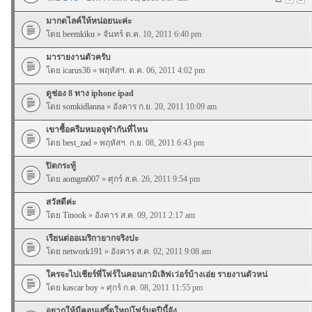
มากดไลค์ให้หน่อยนะค่ะ
โดย
beemkiku
» จันทร์ ต.ค. 10, 2011 6:40 pm
มารายงานตัวครับ
โดย
icarus36
» พฤหัสฯ. ต.ค. 06, 2011 4:02 pm
ดูช่อง 8 ทาง iphone ipad
โดย
somkidlanna
» อังคาร ก.ย. 20, 2011 10:09 am
เขาซื้อครีมหมอจุฬากันที่ไหน
โดย
best_zad
» พฤหัสฯ. ก.ย. 08, 2011 6:43 pm
ปิดกระทู้
โดย
aomgm007
» ศุกร์ ส.ค. 26, 2011 9:54 pm
สวัสดีค่ะ
โดย
Tinook
» อังคาร ส.ค. 09, 2011 2:17 am
เรียนต่ออเมริกายากจริงปะ
โดย
network191
» อังคาร ส.ค. 02, 2011 9:08 am
ใครจะไปเชียร์พี่โฟร์ในคอนกามิเลิฟเว่อร์บ้างเอ่ย รายงานตัวหน่
โดย
kascar boy
» ศุกร์ ก.ค. 08, 2011 11:55 pm
อยากให้มีคอนเสริ์ตใหญ่โฟร์มดปีนี้จัง