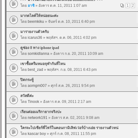
โดย
อาชิ
» อังคาร ต.ค. 11, 2011 1:07 am
1
2
มากดไลค์ให้หน่อยนะค่ะ
โดย
beemkiku
» จันทร์ ต.ค. 10, 2011 6:40 pm
มารายงานตัวครับ
โดย
icarus36
» พฤหัสฯ. ต.ค. 06, 2011 4:02 pm
ดูช่อง 8 ทาง iphone ipad
โดย
somkidlanna
» อังคาร ก.ย. 20, 2011 10:09 am
เขาซื้อครีมหมอจุฬากันที่ไหน
โดย
best_zad
» พฤหัสฯ. ก.ย. 08, 2011 6:43 pm
ปิดกระทู้
โดย
aomgm007
» ศุกร์ ส.ค. 26, 2011 9:54 pm
สวัสดีค่ะ
โดย
Tinook
» อังคาร ส.ค. 09, 2011 2:17 am
เรียนต่ออเมริกายากจริงปะ
โดย
network191
» อังคาร ส.ค. 02, 2011 9:08 am
ใครจะไปเชียร์พี่โฟร์ในคอนกามิเลิฟเว่อร์บ้างเอ่ย รายงานตัวหน่
โดย
kascar boy
» ศุกร์ ก.ค. 08, 2011 11:55 pm