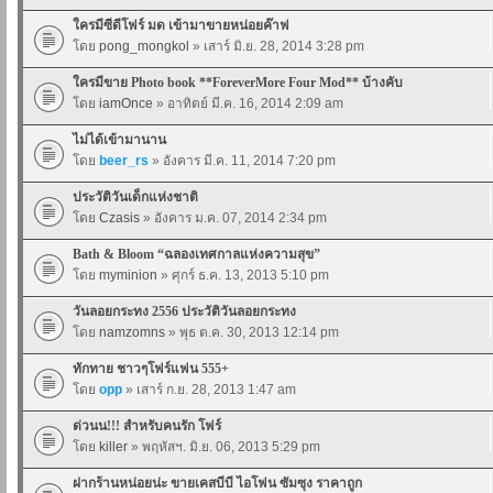
ใครมีซีดีโฟร์ มด เข้ามาขายหน่อยค๊าฟ
โดย
pong_mongkol
» เสาร์ มิ.ย. 28, 2014 3:28 pm
ใครมีขาย Photo book **ForeverMore Four Mod** บ้างคับ
โดย
iamOnce
» อาทิตย์ มี.ค. 16, 2014 2:09 am
ไม่ได้เข้ามานาน
โดย
beer_rs
» อังคาร มี.ค. 11, 2014 7:20 pm
ประวัติวันเด็กแห่งชาติ
โดย
Czasis
» อังคาร ม.ค. 07, 2014 2:34 pm
Bath & Bloom “ฉลองเทศกาลแห่งความสุข”
โดย
myminion
» ศุกร์ ธ.ค. 13, 2013 5:10 pm
วันลอยกระทง 2556 ประวัติวันลอยกระทง
โดย
namzomns
» พุธ ต.ค. 30, 2013 12:14 pm
ทักทาย ชาวๆโฟร์แฟน 555+
โดย
opp
» เสาร์ ก.ย. 28, 2013 1:47 am
ด่วนน!!! สำหรับคนรัก โฟร์
โดย
killer
» พฤหัสฯ. มิ.ย. 06, 2013 5:29 pm
ฝากร้านหน่อยน่ะ ขายเคสบีบี ไอโฟน ซัมซุง ราคาถูก