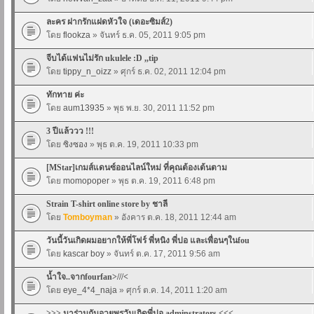
ละคร ฝากรักแฝดหัวใจ (เดอะซิมส์2)
โดย
flookza
» จันทร์ ธ.ค. 05, 2011 9:05 pm
จีบได้แฟนไม่รัก ukulele :D ,,tip
โดย
tippy_n_oizz
» ศุกร์ ธ.ค. 02, 2011 12:04 pm
ทักทาย ค่ะ
โดย
aum13935
» พุธ พ.ย. 30, 2011 11:52 pm
3 ปีแล้ววว !!!
โดย
ซิงซอง
» พุธ ต.ค. 19, 2011 10:33 pm
[MStar]เกมส์แดนซ์ออนไลน์ใหม่ ที่คุณต้องเต้นตาม
โดย
momopoper
» พุธ ต.ค. 19, 2011 6:48 pm
Strain T-shirt online store by ชาลี
โดย
Tomboyman
» อังคาร ต.ค. 18, 2011 12:44 am
วันนี้วันเกิดผมอยากให้พี่โฟร์ พี่หนิง พี่ปอ และเพื่อนๆในfou
โดย
kascar boy
» จันทร์ ต.ค. 17, 2011 9:56 am
น้ำใจ..จากfourfan>///<
โดย
eye_4*4_naja
» ศุกร์ ต.ค. 14, 2011 1:20 am
>>> มาร่วมกันอวยพรวันเกิดพี่ปอ adminstrators <<<