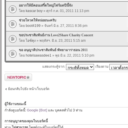
อยากให้มีคอนเสริ์ตใหญ่โฟร์มดปีนี้จัง
โดย
kascar boy
» ศุกร์ ก.ค. 01, 2011 11:13 pm
ช่วยโหวตให้หน่อยนะครับ
โดย
boot4199
» จันทร์ มิ.ย. 27, 2011 8:36 pm
ขอประชาสัมพันธ์งาน Love2Share Charity Concert
โดย
ไอซ์คุง
» พฤหัสฯ. มิ.ย. 23, 2011 5:15 am
ขอ อนุญาติประชาสัมพันธ์ พัทยามาราธอน 2011
โดย
hotelsawasdee1
» พุธ มิ.ย. 22, 2011 5:10 pm
แสดงกระทู้จาก:
เรียงตาม
ตั้งกระทู้ใหม่
ย้อนกลับไปยัง หน้าเว็บบอร์ด
ผู้ใช้งานขณะนี้
กำลังดูบอร์ดนี้:
Google [Bot]
และ บุคคลทั่วไป 3 ท่าน
การอนุญาตของคุณในบอร์ดนี้
ท่าน
ไม่สามารถ
โพสต์กระทู้ในบอร์ดนี้ได้