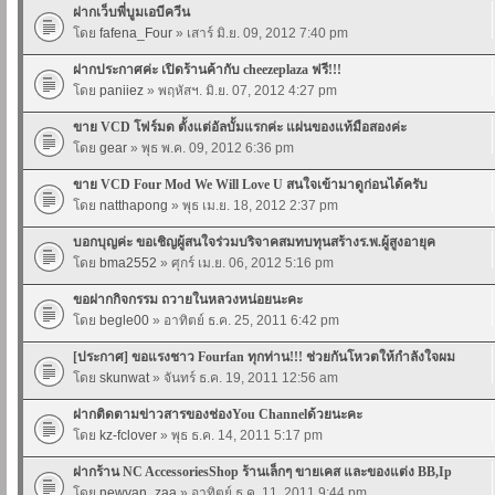
ฝากเว็บพี่บูมเอบีควีน
โดย
fafena_Four
» เสาร์ มิ.ย. 09, 2012 7:40 pm
ฝากประกาศค่ะ เปิดร้านค้ากับ cheezeplaza ฟรี!!!
โดย
paniiez
» พฤหัสฯ. มิ.ย. 07, 2012 4:27 pm
ขาย VCD โฟร์มด ตั้งแต่อัลบั้มแรกค่ะ แผ่นของแท้มือสองค่ะ
โดย
gear
» พุธ พ.ค. 09, 2012 6:36 pm
ขาย VCD Four Mod We Will Love U สนใจเข้ามาดูก่อนได้ครับ
โดย
natthapong
» พุธ เม.ย. 18, 2012 2:37 pm
บอกบุญค่ะ ขอเชิญผู้สนใจร่วมบริจาคสมทบทุนสร้างร.พ.ผู้สูงอายุค
โดย
bma2552
» ศุกร์ เม.ย. 06, 2012 5:16 pm
ขอฝากกิจกรรม ถวายในหลวงหน่อยนะคะ
โดย
begle00
» อาทิตย์ ธ.ค. 25, 2011 6:42 pm
[ประกาศ] ขอแรงชาว Fourfan ทุกท่าน!!! ช่วยกันโหวตให้กำลังใจผม
โดย
skunwat
» จันทร์ ธ.ค. 19, 2011 12:56 am
ฝากติดตามข่าวสารของช่องYou Channelด้วยนะคะ
โดย
kz-fclover
» พุธ ธ.ค. 14, 2011 5:17 pm
ฝากร้าน NC AccessoriesShop ร้านเล็กๆ ขายเคส และของแต่ง BB,Ip
โดย
newvan_zaa
» อาทิตย์ ธ.ค. 11, 2011 9:44 pm