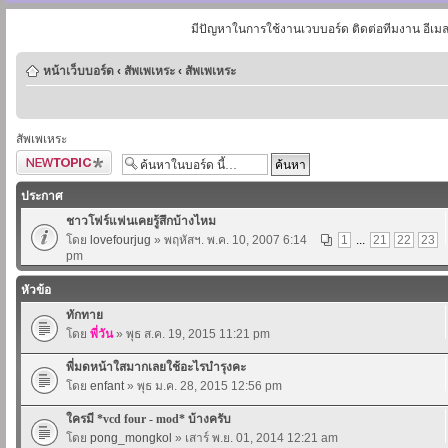
มีปัญหาในการใช้งานเวบบอร์ด ติดต่อทีมงาน อีเม
หน้าเว็บบอร์ด
‹
สัพเพเหระ
‹
สัพเพเหระ
สัพเพเหระ
ตั้งกระทู้ใหม่
ประกาศ
ชาวโฟร์แฟนเคยรู้สึกบ้างไหม
โดย
lovefourjug
» พฤหัสฯ. พ.ค. 10, 2007 6:14
1
...
21
22
23
pm
หัวข้อ
ทักทาย
โดย
พี่วัน
» พุธ ส.ค. 19, 2015 11:21 pm
พี่มดหน้าใสมากเลยใช้อะไรบำรุงคะ
โดย
enfant
» พุธ ม.ค. 28, 2015 12:56 pm
ใครมี *vcd four - mod* บ้างครับ
โดย
pong_mongkol
» เสาร์ พ.ย. 01, 2014 12:21 am