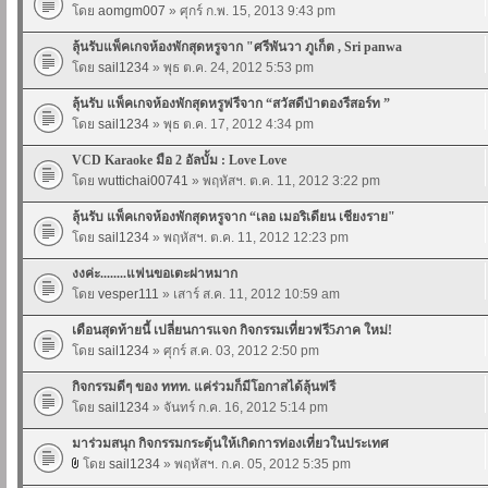
โดย
aomgm007
» ศุกร์ ก.พ. 15, 2013 9:43 pm
ลุ้นรับแพ็คเกจห้องพักสุดหรูจาก "ศรีพันวา ภูเก็ต , Sri panwa
โดย
sail1234
» พุธ ต.ค. 24, 2012 5:53 pm
ลุ้นรับ แพ็คเกจห้องพักสุดหรูฟรีจาก “สวัสดีป่าตองรีสอร์ท ”
โดย
sail1234
» พุธ ต.ค. 17, 2012 4:34 pm
VCD Karaoke มือ 2 อัลบั้ม : Love Love
โดย
wuttichai00741
» พฤหัสฯ. ต.ค. 11, 2012 3:22 pm
ลุ้นรับ แพ็คเกจห้องพักสุดหรูจาก “เลอ เมอริเดียน เชียงราย"
โดย
sail1234
» พฤหัสฯ. ต.ค. 11, 2012 12:23 pm
งงค่ะ........แฟนขอเตะผ่าหมาก
โดย
vesper111
» เสาร์ ส.ค. 11, 2012 10:59 am
เดือนสุดท้ายนี้ เปลี่ยนการแจก กิจกรรมเที่ยวฟรี5ภาค ใหม่!
โดย
sail1234
» ศุกร์ ส.ค. 03, 2012 2:50 pm
กิจกรรมดีๆ ของ ททท. แค่ร่วมก็มีโอกาสได้ลุ้นฟรี
โดย
sail1234
» จันทร์ ก.ค. 16, 2012 5:14 pm
มาร่วมสนุก กิจกรรมกระตุ้นให้เกิดการท่องเที่ยวในประเทศ
โดย
sail1234
» พฤหัสฯ. ก.ค. 05, 2012 5:35 pm