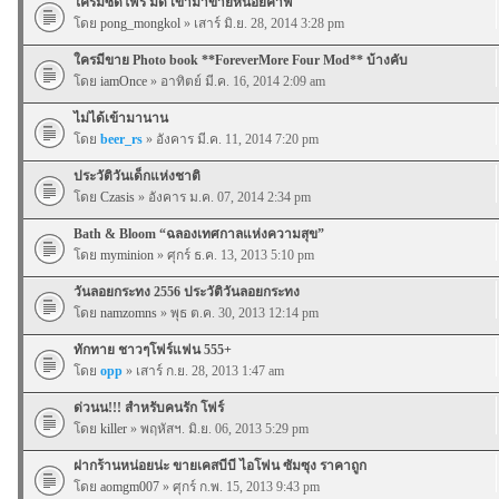
ใครมีซีดีโฟร์ มด เข้ามาขายหน่อยค๊าฟ
โดย
pong_mongkol
» เสาร์ มิ.ย. 28, 2014 3:28 pm
ใครมีขาย Photo book **ForeverMore Four Mod** บ้างคับ
โดย
iamOnce
» อาทิตย์ มี.ค. 16, 2014 2:09 am
ไม่ได้เข้ามานาน
โดย
beer_rs
» อังคาร มี.ค. 11, 2014 7:20 pm
ประวัติวันเด็กแห่งชาติ
โดย
Czasis
» อังคาร ม.ค. 07, 2014 2:34 pm
Bath & Bloom “ฉลองเทศกาลแห่งความสุข”
โดย
myminion
» ศุกร์ ธ.ค. 13, 2013 5:10 pm
วันลอยกระทง 2556 ประวัติวันลอยกระทง
โดย
namzomns
» พุธ ต.ค. 30, 2013 12:14 pm
ทักทาย ชาวๆโฟร์แฟน 555+
โดย
opp
» เสาร์ ก.ย. 28, 2013 1:47 am
ด่วนน!!! สำหรับคนรัก โฟร์
โดย
killer
» พฤหัสฯ. มิ.ย. 06, 2013 5:29 pm
ฝากร้านหน่อยน่ะ ขายเคสบีบี ไอโฟน ซัมซุง ราคาถูก
โดย
aomgm007
» ศุกร์ ก.พ. 15, 2013 9:43 pm