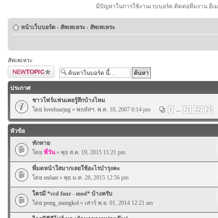
มีปัญหาในการใช้งานเวบบอร์ด ติดต่อทีมงาน อีเ
หน้าเว็บบอร์ด
‹
สัพเพเหระ
‹
สัพเพเหระ
สัพเพเหระ
ตั้งกระทู้ใหม่
ประกาศ
ชาวโฟร์แฟนเคยรู้สึกบ้างไหม
โดย
lovefourjug
» พฤหัสฯ. พ.ค. 10, 2007 6:14 pm
1
...
21
22
23
หัวข้อ
ทักทาย
โดย
พี่วัน
» พุธ ส.ค. 19, 2015 11:21 pm
พี่มดหน้าใสมากเลยใช้อะไรบำรุงคะ
โดย
enfant
» พุธ ม.ค. 28, 2015 12:56 pm
ใครมี *vcd four - mod* บ้างครับ
โดย
pong_mongkol
» เสาร์ พ.ย. 01, 2014 12:21 am