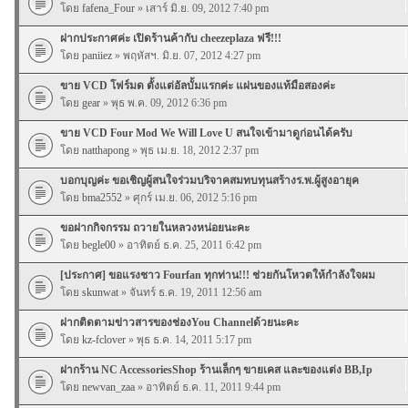
โดย
fafena_Four
» เสาร์ มิ.ย. 09, 2012 7:40 pm
ฝากประกาศค่ะ เปิดร้านค้ากับ cheezeplaza ฟรี!!!
โดย
paniiez
» พฤหัสฯ. มิ.ย. 07, 2012 4:27 pm
ขาย VCD โฟร์มด ตั้งแต่อัลบั้มแรกค่ะ แผ่นของแท้มือสองค่ะ
โดย
gear
» พุธ พ.ค. 09, 2012 6:36 pm
ขาย VCD Four Mod We Will Love U สนใจเข้ามาดูก่อนได้ครับ
โดย
natthapong
» พุธ เม.ย. 18, 2012 2:37 pm
บอกบุญค่ะ ขอเชิญผู้สนใจร่วมบริจาคสมทบทุนสร้างร.พ.ผู้สูงอายุค
โดย
bma2552
» ศุกร์ เม.ย. 06, 2012 5:16 pm
ขอฝากกิจกรรม ถวายในหลวงหน่อยนะคะ
โดย
begle00
» อาทิตย์ ธ.ค. 25, 2011 6:42 pm
[ประกาศ] ขอแรงชาว Fourfan ทุกท่าน!!! ช่วยกันโหวตให้กำลังใจผม
โดย
skunwat
» จันทร์ ธ.ค. 19, 2011 12:56 am
ฝากติดตามข่าวสารของช่องYou Channelด้วยนะคะ
โดย
kz-fclover
» พุธ ธ.ค. 14, 2011 5:17 pm
ฝากร้าน NC AccessoriesShop ร้านเล็กๆ ขายเคส และของแต่ง BB,Ip
โดย
newvan_zaa
» อาทิตย์ ธ.ค. 11, 2011 9:44 pm