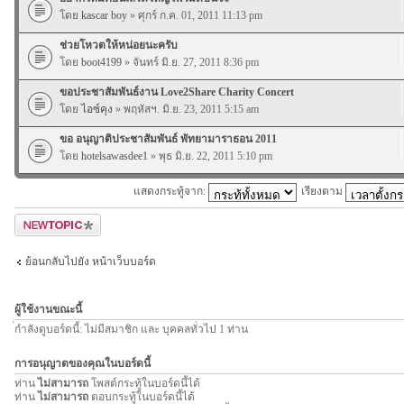
โดย
kascar boy
» ศุกร์ ก.ค. 01, 2011 11:13 pm
ช่วยโหวตให้หน่อยนะครับ
โดย
boot4199
» จันทร์ มิ.ย. 27, 2011 8:36 pm
ขอประชาสัมพันธ์งาน Love2Share Charity Concert
โดย
ไอซ์คุง
» พฤหัสฯ. มิ.ย. 23, 2011 5:15 am
ขอ อนุญาติประชาสัมพันธ์ พัทยามาราธอน 2011
โดย
hotelsawasdee1
» พุธ มิ.ย. 22, 2011 5:10 pm
แสดงกระทู้จาก:
เรียงตาม
ตั้งกระทู้ใหม่
ย้อนกลับไปยัง หน้าเว็บบอร์ด
ผู้ใช้งานขณะนี้
่กำลังดูบอร์ดนี้: ไม่มีสมาชิก และ บุคคลทั่วไป 1 ท่าน
การอนุญาตของคุณในบอร์ดนี้
ท่าน
ไม่สามารถ
โพสต์กระทู้ในบอร์ดนี้ได้
ท่าน
ไม่สามารถ
ตอบกระทู้ในบอร์ดนี้ได้