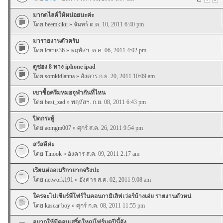
มากดไลค์ให้หน่อยนะค่ะ
โดย
beemkiku
» จันทร์ ต.ค. 10, 2011 6:40 pm
มารายงานตัวครับ
โดย
icarus36
» พฤหัสฯ. ต.ค. 06, 2011 4:02 pm
ดูช่อง 8 ทาง iphone ipad
โดย
somkidlanna
» อังคาร ก.ย. 20, 2011 10:09 am
เขาซื้อครีมหมอจุฬากันที่ไหน
โดย
best_zad
» พฤหัสฯ. ก.ย. 08, 2011 6:43 pm
ปิดกระทู้
โดย
aomgm007
» ศุกร์ ส.ค. 26, 2011 9:54 pm
สวัสดีค่ะ
โดย
Tinook
» อังคาร ส.ค. 09, 2011 2:17 am
เรียนต่ออเมริกายากจริงปะ
โดย
network191
» อังคาร ส.ค. 02, 2011 9:08 am
ใครจะไปเชียร์พี่โฟร์ในคอนกามิเลิฟเว่อร์บ้างเอ่ย รายงานตัวหน่
โดย
kascar boy
» ศุกร์ ก.ค. 08, 2011 11:55 pm
อยากให้มีคอนเสริ์ตใหญ่โฟร์มดปีนี้จัง