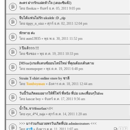
ละคร ฝากรักแฝดหัวใจ (เดอะซิมส์2)
โดย
flookza
» จันทร์ ธ.ค. 05, 2011 9:05 pm
จีบได้แฟนไม่รัก ukulele :D ,,tip
โดย
tippy_n_oizz
» ศุกร์ ธ.ค. 02, 2011 12:04 pm
ทักทาย ค่ะ
โดย
aum13935
» พุธ พ.ย. 30, 2011 11:52 pm
3 ปีแล้ววว !!!
โดย
ซิงซอง
» พุธ ต.ค. 19, 2011 10:33 pm
[MStar]เกมส์แดนซ์ออนไลน์ใหม่ ที่คุณต้องเต้นตาม
โดย
momopoper
» พุธ ต.ค. 19, 2011 6:48 pm
Strain T-shirt online store by ชาลี
โดย
Tomboyman
» อังคาร ต.ค. 18, 2011 12:44 am
วันนี้วันเกิดผมอยากให้พี่โฟร์ พี่หนิง พี่ปอ และเพื่อนๆในfou
โดย
kascar boy
» จันทร์ ต.ค. 17, 2011 9:56 am
น้ำใจ..จากfourfan>///<
โดย
eye_4*4_naja
» ศุกร์ ต.ค. 14, 2011 1:20 am
>>> มาร่วมกันอวยพรวันเกิดพี่ปอ adminstrators <<<
โดย
อาชิ
» อังคาร ต.ค. 11, 2011 1:07 am
1
2