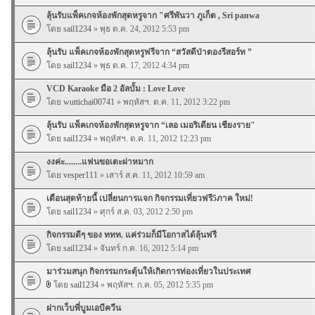
ลุ้นรับแพ็คเกจห้องพักสุดหรูจาก "ศรีพันวา ภูเก็ต , Sri panwa
โดย
sail1234
» พุธ ต.ค. 24, 2012 5:53 pm
ลุ้นรับ แพ็คเกจห้องพักสุดหรูฟรีจาก “สวัสดีป่าตองรีสอร์ท ”
โดย
sail1234
» พุธ ต.ค. 17, 2012 4:34 pm
VCD Karaoke มือ 2 อัลบั้ม : Love Love
โดย
wuttichai00741
» พฤหัสฯ. ต.ค. 11, 2012 3:22 pm
ลุ้นรับ แพ็คเกจห้องพักสุดหรูจาก “เลอ เมอริเดียน เชียงราย"
โดย
sail1234
» พฤหัสฯ. ต.ค. 11, 2012 12:23 pm
งงค่ะ........แฟนขอเตะผ่าหมาก
โดย
vesper111
» เสาร์ ส.ค. 11, 2012 10:59 am
เดือนสุดท้ายนี้ เปลี่ยนการแจก กิจกรรมเที่ยวฟรี5ภาค ใหม่!
โดย
sail1234
» ศุกร์ ส.ค. 03, 2012 2:50 pm
กิจกรรมดีๆ ของ ททท. แค่ร่วมก็มีโอกาสได้ลุ้นฟรี
โดย
sail1234
» จันทร์ ก.ค. 16, 2012 5:14 pm
มาร่วมสนุก กิจกรรมกระตุ้นให้เกิดการท่องเที่ยวในประเทศ
โดย
sail1234
» พฤหัสฯ. ก.ค. 05, 2012 5:35 pm
ฝากเว็บพี่บูมเอบีควีน