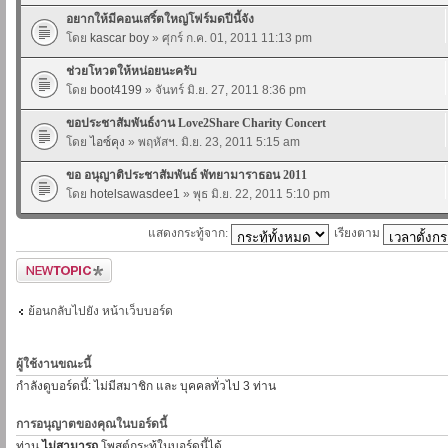
อยากให้มีคอนเสริ์ตใหญ่โฟร์มดปีนี้จัง
โดย
kascar boy
» ศุกร์ ก.ค. 01, 2011 11:13 pm
ช่วยโหวตให้หน่อยนะครับ
โดย
boot4199
» จันทร์ มิ.ย. 27, 2011 8:36 pm
ขอประชาสัมพันธ์งาน Love2Share Charity Concert
โดย
ไอซ์คุง
» พฤหัสฯ. มิ.ย. 23, 2011 5:15 am
ขอ อนุญาติประชาสัมพันธ์ พัทยามาราธอน 2011
โดย
hotelsawasdee1
» พุธ มิ.ย. 22, 2011 5:10 pm
แสดงกระทู้จาก:
เรียงตาม
ตั้งกระทู้ใหม่
ย้อนกลับไปยัง หน้าเว็บบอร์ด
ผู้ใช้งานขณะนี้
กำลังดูบอร์ดนี้: ไม่มีสมาชิก และ บุคคลทั่วไป 3 ท่าน
การอนุญาตของคุณในบอร์ดนี้
ท่าน
ไม่สามารถ
โพสต์กระทู้ในบอร์ดนี้ได้