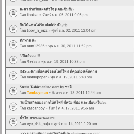
ละคร ฝากรักแฝดหัวใจ (เดอะซิมส์2)
โดย
flookza
» จันทร์ ธ.ค. 05, 2011 9:05 pm
จีบได้แฟนไม่รัก ukulele :D ,,tip
โดย
tippy_n_oizz
» ศุกร์ ธ.ค. 02, 2011 12:04 pm
ทักทาย ค่ะ
โดย
aum13935
» พุธ พ.ย. 30, 2011 11:52 pm
3 ปีแล้ววว !!!
โดย
ซิงซอง
» พุธ ต.ค. 19, 2011 10:33 pm
[MStar]เกมส์แดนซ์ออนไลน์ใหม่ ที่คุณต้องเต้นตาม
โดย
momopoper
» พุธ ต.ค. 19, 2011 6:48 pm
Strain T-shirt online store by ชาลี
โดย
Tomboyman
» อังคาร ต.ค. 18, 2011 12:44 am
วันนี้วันเกิดผมอยากให้พี่โฟร์ พี่หนิง พี่ปอ และเพื่อนๆในfou
โดย
kascar boy
» จันทร์ ต.ค. 17, 2011 9:56 am
น้ำใจ..จากfourfan>///<
โดย
eye_4*4_naja
» ศุกร์ ต.ค. 14, 2011 1:20 am
>>> มาร่วมกันอวยพรวันเกิดพี่ปอ adminstrators <<<