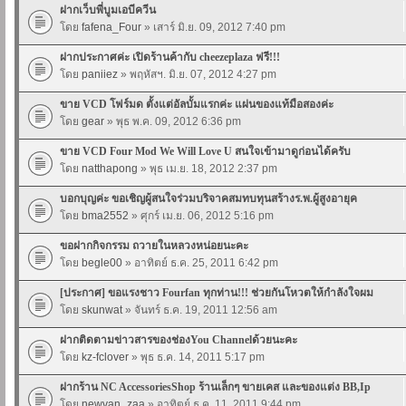
ฝากเว็บพี่บูมเอบีควีน
โดย
fafena_Four
» เสาร์ มิ.ย. 09, 2012 7:40 pm
ฝากประกาศค่ะ เปิดร้านค้ากับ cheezeplaza ฟรี!!!
โดย
paniiez
» พฤหัสฯ. มิ.ย. 07, 2012 4:27 pm
ขาย VCD โฟร์มด ตั้งแต่อัลบั้มแรกค่ะ แผ่นของแท้มือสองค่ะ
โดย
gear
» พุธ พ.ค. 09, 2012 6:36 pm
ขาย VCD Four Mod We Will Love U สนใจเข้ามาดูก่อนได้ครับ
โดย
natthapong
» พุธ เม.ย. 18, 2012 2:37 pm
บอกบุญค่ะ ขอเชิญผู้สนใจร่วมบริจาคสมทบทุนสร้างร.พ.ผู้สูงอายุค
โดย
bma2552
» ศุกร์ เม.ย. 06, 2012 5:16 pm
ขอฝากกิจกรรม ถวายในหลวงหน่อยนะคะ
โดย
begle00
» อาทิตย์ ธ.ค. 25, 2011 6:42 pm
[ประกาศ] ขอแรงชาว Fourfan ทุกท่าน!!! ช่วยกันโหวตให้กำลังใจผม
โดย
skunwat
» จันทร์ ธ.ค. 19, 2011 12:56 am
ฝากติดตามข่าวสารของช่องYou Channelด้วยนะคะ
โดย
kz-fclover
» พุธ ธ.ค. 14, 2011 5:17 pm
ฝากร้าน NC AccessoriesShop ร้านเล็กๆ ขายเคส และของแต่ง BB,Ip
โดย
newvan_zaa
» อาทิตย์ ธ.ค. 11, 2011 9:44 pm