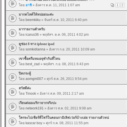
โดย
อาชิ
» อังคาร ต.ค. 11, 2011 1:07 am
1
2
มากดไลค์ให้หน่อยนะค่ะ
โดย
beemkiku
» จันทร์ ต.ค. 10, 2011 6:40 pm
มารายงานตัวครับ
โดย
icarus36
» พฤหัสฯ. ต.ค. 06, 2011 4:02 pm
ดูช่อง 8 ทาง iphone ipad
โดย
somkidlanna
» อังคาร ก.ย. 20, 2011 10:09 am
เขาซื้อครีมหมอจุฬากันที่ไหน
โดย
best_zad
» พฤหัสฯ. ก.ย. 08, 2011 6:43 pm
ปิดกระทู้
โดย
aomgm007
» ศุกร์ ส.ค. 26, 2011 9:54 pm
สวัสดีค่ะ
โดย
Tinook
» อังคาร ส.ค. 09, 2011 2:17 am
เรียนต่ออเมริกายากจริงปะ
โดย
network191
» อังคาร ส.ค. 02, 2011 9:08 am
ใครจะไปเชียร์พี่โฟร์ในคอนกามิเลิฟเว่อร์บ้างเอ่ย รายงานตัวหน่
โดย
kascar boy
» ศุกร์ ก.ค. 08, 2011 11:55 pm