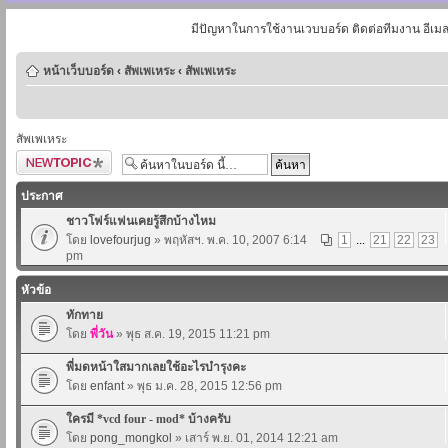
มีปัญหาในการใช้งานเวบบอร์ด ติดต่อทีมงาน อีเม
หน้าเว็บบอร์ด
‹
สัพเพเหระ
‹
สัพเพเหระ
สัพเพเหระ
ตั้งกระทู้ใหม่
ประกาศ
ชาวโฟร์แฟนเคยรู้สึกบ้างไหม
โดย
lovefourjug
» พฤหัสฯ. พ.ค. 10, 2007 6:14
1
...
21
22
23
pm
หัวข้อ
ทักทาย
โดย
พี่วัน
» พุธ ส.ค. 19, 2015 11:21 pm
พี่มดหน้าใสมากเลยใช้อะไรบำรุงคะ
โดย
enfant
» พุธ ม.ค. 28, 2015 12:56 pm
ใครมี *vcd four - mod* บ้างครับ
โดย
pong_mongkol
» เสาร์ พ.ย. 01, 2014 12:21 am