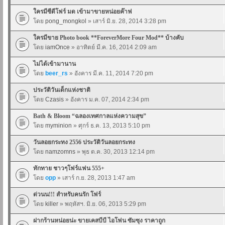
ใครมีซีดีโฟร์ มด เข้ามาขายหน่อยค๊าฟ
โดย
pong_mongkol
» เสาร์ มิ.ย. 28, 2014 3:28 pm
ใครมีขาย Photo book **ForeverMore Four Mod** บ้างคับ
โดย
iamOnce
» อาทิตย์ มี.ค. 16, 2014 2:09 am
ไม่ได้เข้ามานาน
โดย
beer_rs
» อังคาร มี.ค. 11, 2014 7:20 pm
ประวัติวันเด็กแห่งชาติ
โดย
Czasis
» อังคาร ม.ค. 07, 2014 2:34 pm
Bath & Bloom “ฉลองเทศกาลแห่งความสุข”
โดย
myminion
» ศุกร์ ธ.ค. 13, 2013 5:10 pm
วันลอยกระทง 2556 ประวัติวันลอยกระทง
โดย
namzomns
» พุธ ต.ค. 30, 2013 12:14 pm
ทักทาย ชาวๆโฟร์แฟน 555+
โดย
opp
» เสาร์ ก.ย. 28, 2013 1:47 am
ด่วนน!!! สำหรับคนรัก โฟร์
โดย
killer
» พฤหัสฯ. มิ.ย. 06, 2013 5:29 pm
ฝากร้านหน่อยน่ะ ขายเคสบีบี ไอโฟน ซัมซุง ราคาถูก