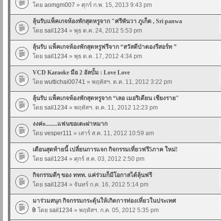
โดย
aomgm007
» ศุกร์ ก.พ. 15, 2013 9:43 pm
ลุ้นรับแพ็คเกจห้องพักสุดหรูจาก "ศรีพันวา ภูเก็ต , Sri panwa
โดย
sail1234
» พุธ ต.ค. 24, 2012 5:53 pm
ลุ้นรับ แพ็คเกจห้องพักสุดหรูฟรีจาก “สวัสดีป่าตองรีสอร์ท ”
โดย
sail1234
» พุธ ต.ค. 17, 2012 4:34 pm
VCD Karaoke มือ 2 อัลบั้ม : Love Love
โดย
wuttichai00741
» พฤหัสฯ. ต.ค. 11, 2012 3:22 pm
ลุ้นรับ แพ็คเกจห้องพักสุดหรูจาก “เลอ เมอริเดียน เชียงราย"
โดย
sail1234
» พฤหัสฯ. ต.ค. 11, 2012 12:23 pm
งงค่ะ........แฟนขอเตะผ่าหมาก
โดย
vesper111
» เสาร์ ส.ค. 11, 2012 10:59 am
เดือนสุดท้ายนี้ เปลี่ยนการแจก กิจกรรมเที่ยวฟรี5ภาค ใหม่!
โดย
sail1234
» ศุกร์ ส.ค. 03, 2012 2:50 pm
กิจกรรมดีๆ ของ ททท. แค่ร่วมก็มีโอกาสได้ลุ้นฟรี
โดย
sail1234
» จันทร์ ก.ค. 16, 2012 5:14 pm
มาร่วมสนุก กิจกรรมกระตุ้นให้เกิดการท่องเที่ยวในประเทศ
โดย
sail1234
» พฤหัสฯ. ก.ค. 05, 2012 5:35 pm