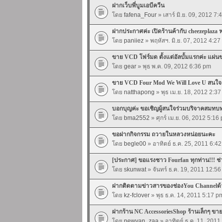
ฝากเว็บพี่บูมเอบีควีน
โดย
fafena_Four
» เสาร์ มิ.ย. 09, 2012 7
ฝากประกาศค่ะ เปิดร้านค้ากับ cheezeplaza ฟร
โดย
paniiez
» พฤหัสฯ. มิ.ย. 07, 2012 4:2
ขาย VCD โฟร์มด ตั้งแต่อัลบั้มแรกค่ะ แผ่น
โดย
gear
» พุธ พ.ค. 09, 2012 6:36 pm
ขาย VCD Four Mod We Will Love U สนใจเข
โดย
natthapong
» พุธ เม.ย. 18, 2012 2:3
บอกบุญค่ะ ขอเชิญผู้สนใจร่วมบริจาคสมทบทุน
โดย
bma2552
» ศุกร์ เม.ย. 06, 2012 5:16
ขอฝากกิจกรรม ถวายในหลวงหน่อยนะคะ
โดย
begle00
» อาทิตย์ ธ.ค. 25, 2011 6:4
[ประกาศ] ขอแรงชาว Fourfan ทุกท่าน!!! ช
โดย
skunwat
» จันทร์ ธ.ค. 19, 2011 12:5
ฝากติดตามข่าวสารของช่องYou Channelด
โดย
kz-fclover
» พุธ ธ.ค. 14, 2011 5:17 p
ฝากร้าน NC AccessoriesShop ร้านเล็กๆ ข
โดย
newvan_zaa
» อาทิตย์ ธ.ค. 11, 2011