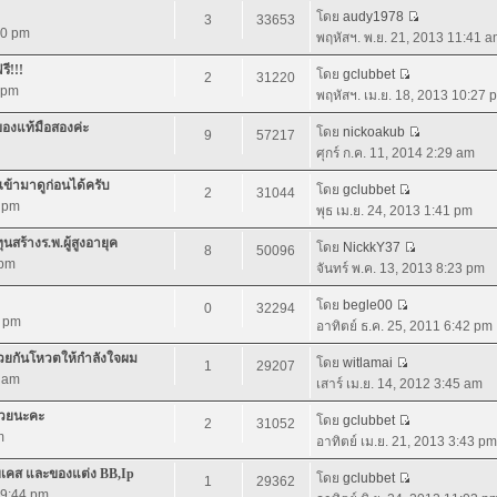
โดย
audy1978
3
33653
:40 pm
พฤหัสฯ. พ.ย. 21, 2013 11:41 
ี!!!
โดย
gclubbet
2
31220
7 pm
พฤหัสฯ. เม.ย. 18, 2013 10:27 
ของแท้มือสองค่ะ
โดย
nickoakub
9
57217
ศุกร์ ก.ค. 11, 2014 2:29 am
้ามาดูก่อนได้ครับ
โดย
gclubbet
2
31044
7 pm
พุธ เม.ย. 24, 2013 1:41 pm
สร้างร.พ.ผู้สูงอายุค
โดย
NickkY37
8
50096
 pm
จันทร์ พ.ค. 13, 2013 8:23 pm
โดย
begle00
0
32294
2 pm
อาทิตย์ ธ.ค. 25, 2011 6:42 pm
่วยกันโหวตให้กำลังใจผม
โดย
witlamai
1
29207
6 am
เสาร์ เม.ย. 14, 2012 3:45 am
้วยนะคะ
โดย
gclubbet
2
31052
m
อาทิตย์ เม.ย. 21, 2013 3:43 pm
ายเคส และของแต่ง BB,Ip
โดย
gclubbet
1
29362
 9:44 pm