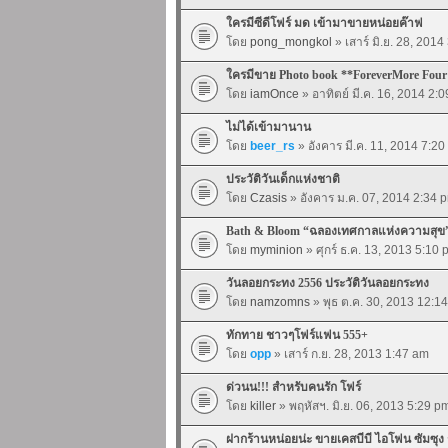
ใครมีซีดีโฟร์ มด เข้ามาขายหน่อยค๊าฟ
โดย
pong_mongkol
» เสาร์ มิ.ย. 28, 201
ใครมีขาย Photo book **ForeverMore Four
โดย
iamOnce
» อาทิตย์ มี.ค. 16, 2014 2:
ไม่ได้เข้ามานาน
โดย
beer_rs
» อังคาร มี.ค. 11, 2014 7:2
ประวัติวันเด็กแห่งชาติ
โดย
Czasis
» อังคาร ม.ค. 07, 2014 2:34 
Bath & Bloom “ฉลองเทศกาลแห่งความสุข
โดย
myminion
» ศุกร์ ธ.ค. 13, 2013 5:10
วันลอยกระทง 2556 ประวัติวันลอยกระทง
โดย
namzomns
» พุธ ต.ค. 30, 2013 12:1
ทักทาย ชาวๆโฟร์แฟน 555+
โดย
opp
» เสาร์ ก.ย. 28, 2013 1:47 am
ด่วนน!!! สำหรับคนรัก โฟร์
โดย
killer
» พฤหัสฯ. มิ.ย. 06, 2013 5:29 p
ฝากร้านหน่อยน่ะ ขายเคสบีบี ไอโฟน ซัมซุง