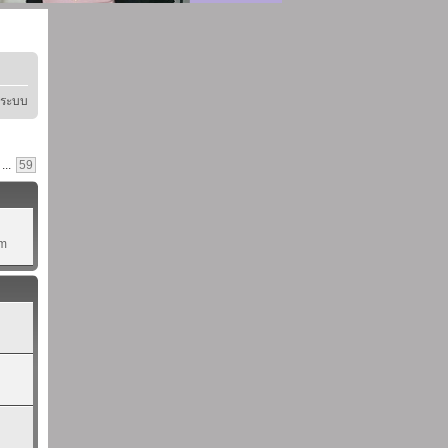
ู่ระบบ
...
59
pm