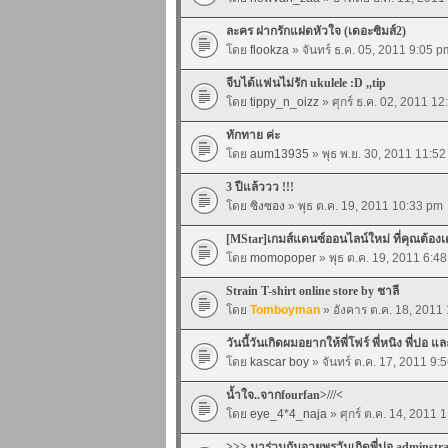
ละคร ฝากรักแฝดหัวใจ (เดอะซิมส์2)
โดย
flookza
» จันทร์ ธ.ค. 05, 2011 9:05 p
จีบได้แฟนไม่รัก ukulele :D ,,tip
โดย
tippy_n_oizz
» ศุกร์ ธ.ค. 02, 2011 1
ทักทาย ค่ะ
โดย
aum13935
» พุธ พ.ย. 30, 2011 11:5
3 ปีแล้ววว !!!
โดย
ซิงซอง
» พุธ ต.ค. 19, 2011 10:33 pm
[MStar]เกมส์แดนซ์ออนไลน์ใหม่ ที่คุณต้อง
โดย
momopoper
» พุธ ต.ค. 19, 2011 6:4
Strain T-shirt online store by ชาลี
โดย
Tomboyman
» อังคาร ต.ค. 18, 2011
วันนี้วันเกิดผมอยากให้พี่โฟร์ พี่หนิง พี่ปอ แ
โดย
kascar boy
» จันทร์ ต.ค. 17, 2011 9:
น้ำใจ..จากfourfan>///<
โดย
eye_4*4_naja
» ศุกร์ ต.ค. 14, 2011 
>>> มาร่วมกันอวยพรวันเกิดพี่ปอ adminstr