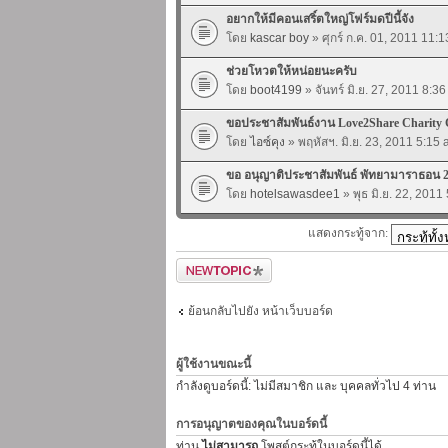
อยากให้มีคอนเสริ์ตใหญ่โฟร์มดปีนี้จัง
โดย
kascar boy
» ศุกร์ ก.ค. 01, 2011 11:
ช่วยโหวตให้หน่อยนะครับ
โดย
boot4199
» จันทร์ มิ.ย. 27, 2011 8:3
ขอประชาสัมพันธ์งาน Love2Share Charity 
โดย
ไอซ์คุง
» พฤหัสฯ. มิ.ย. 23, 2011 5:15
ขอ อนุญาติประชาสัมพันธ์ พัทยามาราธอน 
โดย
hotelsawasdee1
» พุธ มิ.ย. 22, 2011
แสดงกระทู้จาก:
ตั้งกระทู้ใหม่
ย้อนกลับไปยัง หน้าเว็บบอร์ด
ผู้ใช้งานขณะนี้
กำลังดูบอร์ดนี้: ไม่มีสมาชิก และ บุคคลทั่วไป 4 ท่าน
การอนุญาตของคุณในบอร์ดนี้
ท่าน
ไม่สามารถ
โพสต์กระทู้ในบอร์ดนี้ได้