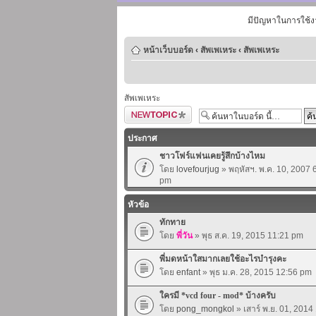
มีปัญหาในการใช้ง
หน้าเว็บบอร์ด
‹
สัพเพเหระ
‹
สัพเพเหระ
สัพเพเหระ
ตั้งกระทู้ใหม่
ประกาศ
ชาวโฟร์แฟนเคยรู้สึกบ้างไหม
โดย
lovefourjug
» พฤหัสฯ. พ.ค. 10, 2007 
pm
หัวข้อ
ทักทาย
โดย
พี่วัน
» พุธ ส.ค. 19, 2015 11:21 pm
พี่มดหน้าใสมากเลยใช้อะไรบำรุงคะ
โดย
enfant
» พุธ ม.ค. 28, 2015 12:56 pm
ใครมี *vcd four - mod* บ้างครับ
โดย
pong_mongkol
» เสาร์ พ.ย. 01, 201