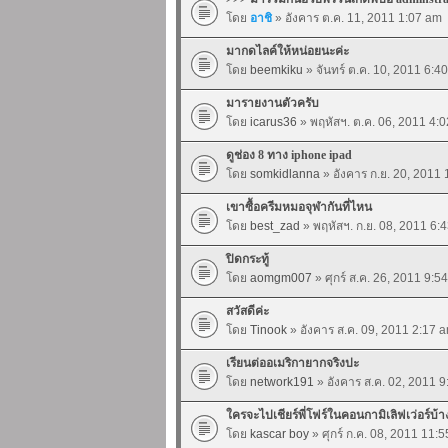
โดย
อาชิ
» อังคาร ต.ค. 11, 2011 1:07 am
มากดไลค์ให้หน่อยนะค่ะ
โดย
beemkiku
» จันทร์ ต.ค. 10, 2011 6:4
มารายงานตัวครับ
โดย
icarus36
» พฤหัสฯ. ต.ค. 06, 2011 4:
ดูช่อง 8 ทาง iphone ipad
โดย
somkidlanna
» อังคาร ก.ย. 20, 2011
เขาซื้อครีมหมอจุฬากันที่ไหน
โดย
best_zad
» พฤหัสฯ. ก.ย. 08, 2011 6:
ปิดกระทู้
โดย
aomgm007
» ศุกร์ ส.ค. 26, 2011 9:5
สวัสดีค่ะ
โดย
Tinook
» อังคาร ส.ค. 09, 2011 2:17 
เรียนต่ออเมริกายากจริงปะ
โดย
network191
» อังคาร ส.ค. 02, 2011 
ใครจะไปเชียร์พี่โฟร์ในคอนกามิเลิฟเว่อร์บ้
โดย
kascar boy
» ศุกร์ ก.ค. 08, 2011 11: