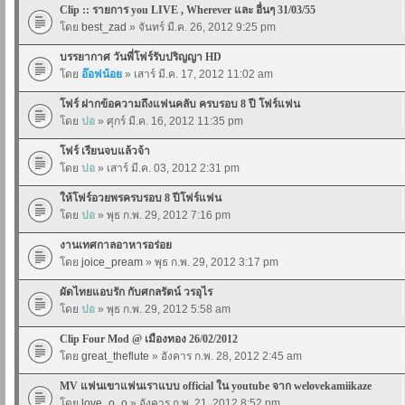
Clip :: รายการ you LIVE , Wherever และ อื่นๆ 31/03/55
โดย
best_zad
» จันทร์ มี.ค. 26, 2012 9:25 pm
บรรยากาศ วันพี่โฟร์รับปริญญา HD
โดย
อ๊อฟน้อย
» เสาร์ มี.ค. 17, 2012 11:02 am
โฟร์ ฝากข้อความถึงแฟนคลับ ครบรอบ 8 ปี โฟร์แฟน
โดย
ปอ
» ศุกร์ มี.ค. 16, 2012 11:35 pm
โฟร์ เรียนจบแล้วจ้า
โดย
ปอ
» เสาร์ มี.ค. 03, 2012 2:31 pm
ให้โฟร์อวยพรครบรอบ 8 ปีโฟร์แฟน
โดย
ปอ
» พุธ ก.พ. 29, 2012 7:16 pm
งานเทศกาลอาหารอร่อย
โดย
joice_pream
» พุธ ก.พ. 29, 2012 3:17 pm
ผัดไทยแอบรัก กับศกลรัตน์ วรอุไร
โดย
ปอ
» พุธ ก.พ. 29, 2012 5:58 am
Clip Four Mod @ เมืองทอง 26/02/2012
โดย
great_theflute
» อังคาร ก.พ. 28, 2012 2:45 am
MV แฟนเขาแฟนเราแบบ official ใน youtube จาก welovekamiikaze
โดย
love_o_o
» อังคาร ก.พ. 21, 2012 8:52 pm