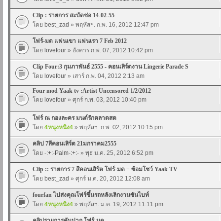
Clip : รายการ สะบัดช่อ 14-02-55
โดย
best_zad
» พฤหัสฯ. ก.พ. 16, 2012 12:47 pm
โฟร์-มด แฟนเขา แฟนเรา 7 Feb 2012
โดย
lovefour
» อังคาร ก.พ. 07, 2012 10:42 pm
Clip Four:3 กุมภาพันธ์ 2555 - คอนเสิร์ตงาน Lingerie Parade S
โดย
lovefour
» เสาร์ ก.พ. 04, 2012 2:13 am
Four mod Yaak tv :Artist Uncensored 1/2/2012
โดย
lovefour
» ศุกร์ ก.พ. 03, 2012 10:40 pm
โฟร์ ณ กองละคร มนต์รักตลาดสด
โดย
4หนุงหนิง4
» พฤหัสฯ. ก.พ. 02, 2012 10:15 pm
คลิป 7สีคอนเสิร์ต 21มกราคม2555
โดย
-:+:-Palm-:+:-
» พุธ ม.ค. 25, 2012 6:52 pm
Clip :: รายการ 7 สีคอนเสิร์ต โฟร์-มด + ซ้อมโชว์ Yaak TV
โดย
best_zad
» ศุกร์ ม.ค. 20, 2012 12:08 am
fourfan ไปส่งคุณโฟร์ขึ้นรถหลังเลิกงานซันไบท์
โดย
4หนุงหนิง4
» พฤหัสฯ. ม.ค. 19, 2012 11:11 pm
คลิปรายการคันปาก โฟร์-มด