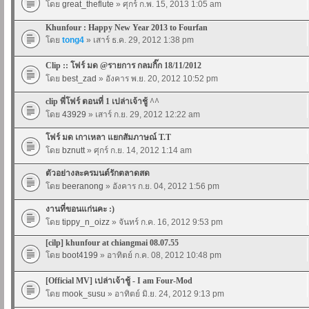
โดย
great_theflute
» ศุกร์ ก.พ. 15, 2013 1:05 am
Khunfour : Happy New Year 2013 to Fourfan
โดย
tong4
» เสาร์ ธ.ค. 29, 2012 1:38 pm
Clip :: โฟร์ มด @รายการ กลมกิ๊ก 18/11/2012
โดย
best_zad
» อังคาร พ.ย. 20, 2012 10:52 pm
clip พี่โฟร์ ตอนที่ 1 เปล่าเจ้าชู้ ^^
โดย
43929
» เสาร์ ก.ย. 29, 2012 12:22 am
โฟร์ มด เกาเหลา แยกสัมภาษณ์ T.T
โดย
bznutt
» ศุกร์ ก.ย. 14, 2012 1:14 am
ตัวอย่างละครมนต์รักตลาดสด
โดย
beeranong
» อังคาร ก.ย. 04, 2012 1:56 pm
งานที่ขอนแก่นคะ :)
โดย
tippy_n_oizz
» จันทร์ ก.ค. 16, 2012 9:53 pm
[cilp] khunfour at chiangmai 08.07.55
โดย
boot4199
» อาทิตย์ ก.ค. 08, 2012 10:48 pm
[Official MV] เปล่าเจ้าชู้ - I am Four-Mod
โดย
mook_susu
» อาทิตย์ มิ.ย. 24, 2012 9:13 pm