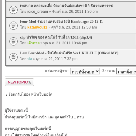
เทศบาล คลองมะเดื่อ จัดงานวันพ่อแห่งชาติ 5 ธันวามหาราช
โดย
joice_pream
» จันทร์ ธ.ค. 26, 2011 1:30 pm
Four-Mod ร่วมงานครบรอบ 10ปี Hamburger 20-12-11
โดย
katanyou11
» ศุกร์ ธ.ค. 23, 2011 12:58 am
clip น่ารักๆ ของ คุณโฟร์ วันที่ 14/12/11 (clip3,4)
โดย
เจ้าตาล
» พุธ ธ.ค. 21, 2011 10:46 pm
I am Four-Mod - จีบได้แฟนไม่รัก Ver.UKULELE [Official MV]
โดย
ปอ
» พุธ ธ.ค. 21, 2011 7:32 pm
แสดงกระทู้จาก:
เรียงตาม
ตั้งกระทู้ใหม่
ย้อนกลับไปยัง หน้าเว็บบอร์ด
ผู้ใช้งานขณะนี้
่กำลังดูบอร์ดนี้: ไม่มีสมาชิก และ บุคคลทั่วไป 1 ท่าน
การอนุญาตของคุณในบอร์ดนี้
ท่าน
ไม่สามารถ
โพสต์กระทู้ในบอร์ดนี้ได้