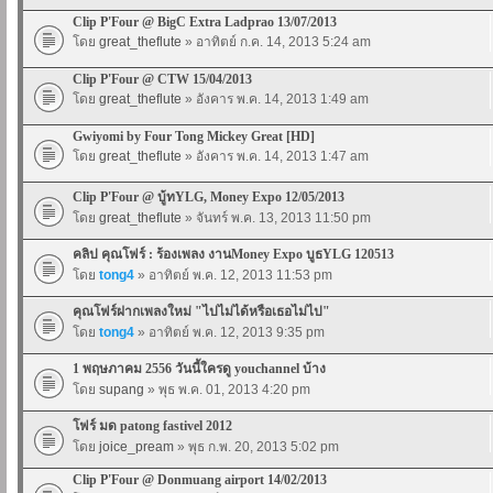
Clip P'Four @ BigC Extra Ladprao 13/07/2013
โดย
great_theflute
» อาทิตย์ ก.ค. 14, 2013 5:24 am
Clip P'Four @ CTW 15/04/2013
โดย
great_theflute
» อังคาร พ.ค. 14, 2013 1:49 am
Gwiyomi by Four Tong Mickey Great [HD]
โดย
great_theflute
» อังคาร พ.ค. 14, 2013 1:47 am
Clip P'Four @ บู้ทYLG, Money Expo 12/05/2013
โดย
great_theflute
» จันทร์ พ.ค. 13, 2013 11:50 pm
คลิป คุณโฟร์ : ร้องเพลง งานMoney Expo บูธYLG 120513
โดย
tong4
» อาทิตย์ พ.ค. 12, 2013 11:53 pm
คุณโฟร์ฝากเพลงใหม่ "ไปไม่ได้หรือเธอไม่ไป"
โดย
tong4
» อาทิตย์ พ.ค. 12, 2013 9:35 pm
1 พฤษภาคม 2556 วันนี้ใครดู youchannel บ้าง
โดย
supang
» พุธ พ.ค. 01, 2013 4:20 pm
โฟร์ มด patong fastivel 2012
โดย
joice_pream
» พุธ ก.พ. 20, 2013 5:02 pm
Clip P'Four @ Donmuang airport 14/02/2013