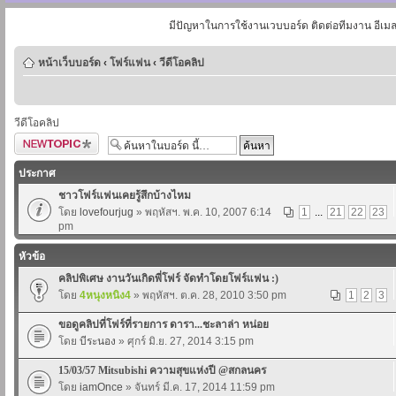
มีปัญหาในการใช้งานเวบบอร์ด ติดต่อทีมงาน อีเม
หน้าเว็บบอร์ด
‹
โฟร์แฟน
‹
วีดีโอคลิป
วีดีโอคลิป
ตั้งกระทู้ใหม่
ประกาศ
ชาวโฟร์แฟนเคยรู้สึกบ้างไหม
โดย
lovefourjug
» พฤหัสฯ. พ.ค. 10, 2007 6:14
1
...
21
22
23
pm
หัวข้อ
คลิปพิเศษ งานวันเกิดพี่โฟร์ จัดทำโดยโฟร์แฟน :)
โดย
4หนุงหนิง4
» พฤหัสฯ. ต.ค. 28, 2010 3:50 pm
1
2
3
ขอดูคลิปที่โฟร์ที่รายการ ดารา...ชะลาล่า หน่อย
โดย
บีระนอง
» ศุกร์ มิ.ย. 27, 2014 3:15 pm
15/03/57 Mitsubishi ความสุขแห่งปี @สกลนคร
โดย
iamOnce
» จันทร์ มี.ค. 17, 2014 11:59 pm