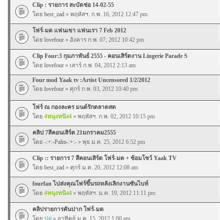
Clip : รายการ สะบัดช่อ 14-02-55
โดย
best_zad
» พฤหัสฯ. ก.พ. 16, 2012 12:47 pm
โฟร์-มด แฟนเขา แฟนเรา 7 Feb 2012
โดย
lovefour
» อังคาร ก.พ. 07, 2012 10:42 pm
Clip Four:3 กุมภาพันธ์ 2555 - คอนเสิร์ตงาน Lingerie Parade S
โดย
lovefour
» เสาร์ ก.พ. 04, 2012 2:13 am
Four mod Yaak tv :Artist Uncensored 1/2/2012
โดย
lovefour
» ศุกร์ ก.พ. 03, 2012 10:40 pm
โฟร์ ณ กองละคร มนต์รักตลาดสด
โดย
4หนุงหนิง4
» พฤหัสฯ. ก.พ. 02, 2012 10:15 pm
คลิป 7สีคอนเสิร์ต 21มกราคม2555
โดย
-:+:-Palm-:+:-
» พุธ ม.ค. 25, 2012 6:52 pm
Clip :: รายการ 7 สีคอนเสิร์ต โฟร์-มด + ซ้อมโชว์ Yaak TV
โดย
best_zad
» ศุกร์ ม.ค. 20, 2012 12:08 am
fourfan ไปส่งคุณโฟร์ขึ้นรถหลังเลิกงานซันไบท์
โดย
4หนุงหนิง4
» พฤหัสฯ. ม.ค. 19, 2012 11:11 pm
คลิปรายการคันปาก โฟร์-มด
โดย
ปอ
» อาทิตย์ ม.ค. 15, 2012 1:00 am