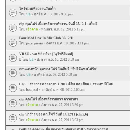
โฟร์ชวนเที่ยวงานวันเด็ก
โดย
ปอ
» ศุกร์ ม.ค. 13, 2012 9:30 pm
clip คุณโฟร์ เบื้องหลังการทำงาน วันที่ 25.12.11 เด็ด!!
โดย
เจ้าตาล
» พฤหัสฯ. ม.ค. 12, 2012 5:15 pm
Four Mod Live In Mix Club 30/12/11
โดย
joice_pream
» อังคาร ม.ค. 10, 2012 3:11 pm
VRZO - นม VS กล้วย [Byโฟร์โมสต์]
โดย
ปอ
» อังคาร ม.ค. 10, 2012 3:59 am
สอนแต่งหน้า ลุคของ โฟร์ ในเอ็มวี "จีบได้แฟนไม่รัก"
โดย
ปอ
» อาทิตย์ ม.ค. 08, 2012 5:59 am
Clip :: รายการ ดาวอาสา + 2012 ตีสิบ สเปเชียล + รวมเทปปีใหม่
โดย
best_zad
» อาทิตย์ ม.ค. 08, 2012 5:06 am
clip คุณโฟร์ เบื่องหลังรายการ ดาวอาสา
โดย
เจ้าตาล
» อังคาร ธ.ค. 27, 2011 3:30 pm
clip น่ารักๆ ของ คุณโฟร์ วันที่ 14/12/11 (clip5,6)
โดย
เจ้าตาล
» อังคาร ธ.ค. 27, 2011 3:03 pm
เทศบาล คลองมะเดื่อ จัดงานวันพ่อแห่งชาติ 5 ธันวามหาราช