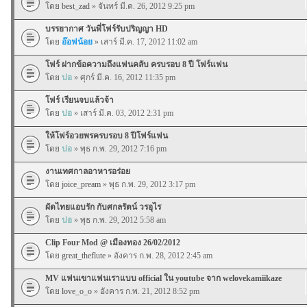
โดย
best_zad
» จันทร์ มี.ค. 26, 2012 9:25 pm
บรรยากาศ วันพี่โฟร์รับปริญญา HD
โดย
อ๊อฟน้อย
» เสาร์ มี.ค. 17, 2012 11:02 am
โฟร์ ฝากข้อความถึงแฟนคลับ ครบรอบ 8 ปี โฟร์แฟน
โดย
ปอ
» ศุกร์ มี.ค. 16, 2012 11:35 pm
โฟร์ เรียนจบแล้วจ้า
โดย
ปอ
» เสาร์ มี.ค. 03, 2012 2:31 pm
ให้โฟร์อวยพรครบรอบ 8 ปีโฟร์แฟน
โดย
ปอ
» พุธ ก.พ. 29, 2012 7:16 pm
งานเทศกาลอาหารอร่อย
โดย
joice_pream
» พุธ ก.พ. 29, 2012 3:17 pm
ผัดไทยแอบรัก กับศกลรัตน์ วรอุไร
โดย
ปอ
» พุธ ก.พ. 29, 2012 5:58 am
Clip Four Mod @ เมืองทอง 26/02/2012
โดย
great_theflute
» อังคาร ก.พ. 28, 2012 2:45 am
MV แฟนเขาแฟนเราแบบ official ใน youtube จาก welovekamiikaze
โดย
love_o_o
» อังคาร ก.พ. 21, 2012 8:52 pm