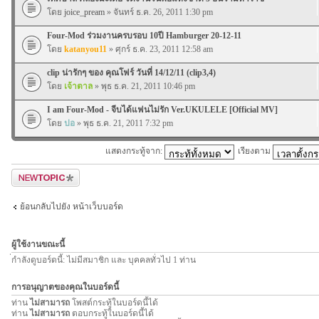
โดย
joice_pream
» จันทร์ ธ.ค. 26, 2011 1:30 pm
Four-Mod ร่วมงานครบรอบ 10ปี Hamburger 20-12-11
โดย
katanyou11
» ศุกร์ ธ.ค. 23, 2011 12:58 am
clip น่ารักๆ ของ คุณโฟร์ วันที่ 14/12/11 (clip3,4)
โดย
เจ้าตาล
» พุธ ธ.ค. 21, 2011 10:46 pm
I am Four-Mod - จีบได้แฟนไม่รัก Ver.UKULELE [Official MV]
โดย
ปอ
» พุธ ธ.ค. 21, 2011 7:32 pm
แสดงกระทู้จาก:
เรียงตาม
ตั้งกระทู้ใหม่
ย้อนกลับไปยัง หน้าเว็บบอร์ด
ผู้ใช้งานขณะนี้
่กำลังดูบอร์ดนี้: ไม่มีสมาชิก และ บุคคลทั่วไป 1 ท่าน
การอนุญาตของคุณในบอร์ดนี้
ท่าน
ไม่สามารถ
โพสต์กระทู้ในบอร์ดนี้ได้
ท่าน
ไม่สามารถ
ตอบกระทู้ในบอร์ดนี้ได้