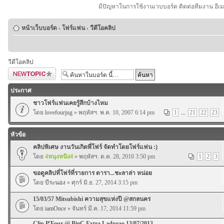
มีปัญหาในการใช้งานเวบบอร์ด ติดต่อทีมงาน อีเ
หน้าเว็บบอร์ด
‹
โฟร์แฟน
‹
วีดีโอคลิป
วีดีโอคลิป
ตั้งกระทู้ใหม่
ประกาศ
ชาวโฟร์แฟนเคยรู้สึกบ้างไหม
โดย
lovefourjug
» พฤหัสฯ. พ.ค. 10, 2007 6:14 pm
1
...
21
22
23
หัวข้อ
คลิปพิเศษ งานวันเกิดพี่โฟร์ จัดทำโดยโฟร์แฟน :)
โดย
4หนุงหนิง4
» พฤหัสฯ. ต.ค. 28, 2010 3:50 pm
1
2
3
ขอดูคลิปที่โฟร์ที่รายการ ดารา...ชะลาล่า หน่อย
โดย
บีระนอง
» ศุกร์ มิ.ย. 27, 2014 3:15 pm
15/03/57 Mitsubishi ความสุขแห่งปี @สกลนคร
โดย
iamOnce
» จันทร์ มี.ค. 17, 2014 11:59 pm
Clip P'Four @ BigC Extra Ladprao 13/07/2013