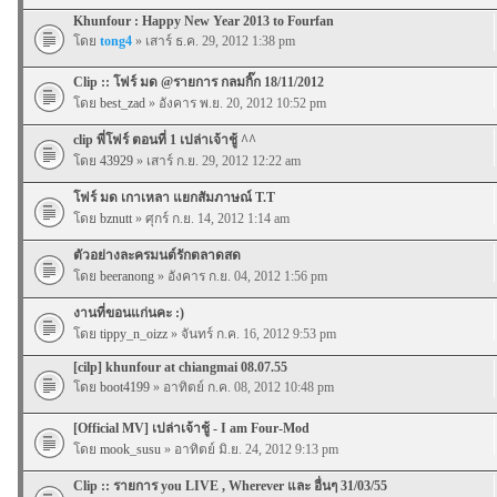
Khunfour : Happy New Year 2013 to Fourfan
โดย
tong4
» เสาร์ ธ.ค. 29, 2012 1:38 pm
Clip :: โฟร์ มด @รายการ กลมกิ๊ก 18/11/2012
โดย
best_zad
» อังคาร พ.ย. 20, 2012 10:52 pm
clip พี่โฟร์ ตอนที่ 1 เปล่าเจ้าชู้ ^^
โดย
43929
» เสาร์ ก.ย. 29, 2012 12:22 am
โฟร์ มด เกาเหลา แยกสัมภาษณ์ T.T
โดย
bznutt
» ศุกร์ ก.ย. 14, 2012 1:14 am
ตัวอย่างละครมนต์รักตลาดสด
โดย
beeranong
» อังคาร ก.ย. 04, 2012 1:56 pm
งานที่ขอนแก่นคะ :)
โดย
tippy_n_oizz
» จันทร์ ก.ค. 16, 2012 9:53 pm
[cilp] khunfour at chiangmai 08.07.55
โดย
boot4199
» อาทิตย์ ก.ค. 08, 2012 10:48 pm
[Official MV] เปล่าเจ้าชู้ - I am Four-Mod
โดย
mook_susu
» อาทิตย์ มิ.ย. 24, 2012 9:13 pm
Clip :: รายการ you LIVE , Wherever และ อื่นๆ 31/03/55