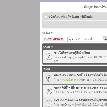
มีปัญหาในการใช้ง
หน้าเว็บบอร์ด
‹
โฟร์แฟน
‹
วีดีโอคลิป
วีดีโอคลิป
ตั้งกระทู้ใหม่
ประกาศ
ชาวโฟร์แฟนเคยรู้สึกบ้างไหม
โดย
lovefourjug
» พฤหัสฯ. พ.ค. 10, 2007 
pm
หัวข้อ
คลิปพิเศษ งานวันเกิดพี่โฟร์ จัดทำโดยโฟร์แ
โดย
4หนุงหนิง4
» พฤหัสฯ. ต.ค. 28, 2010 
ขอดูคลิปที่โฟร์ที่รายการ ดารา...ชะลาล่า ห
โดย
บีระนอง
» ศุกร์ มิ.ย. 27, 2014 3:15 pm
15/03/57 Mitsubishi ความสุขแห่งปี @สกล
โดย
iamOnce
» จันทร์ มี.ค. 17, 2014 11: