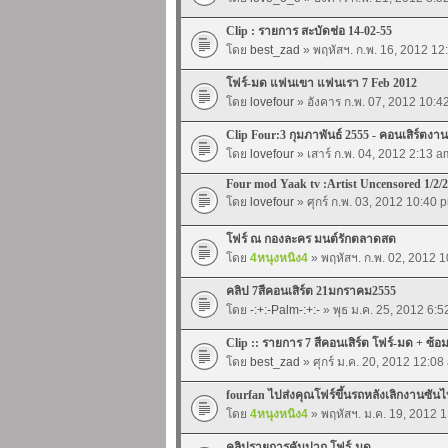
Clip : รายการ สะบัดช่อ 14-02-55
โดย
best_zad
» พฤหัสฯ. ก.พ. 16, 2012 12
โฟร์-มด แฟนเขา แฟนเรา 7 Feb 2012
โดย
lovefour
» อังคาร ก.พ. 07, 2012 10:4
Clip Four:3 กุมภาพันธ์ 2555 - คอนเสิร์ตงาน
โดย
lovefour
» เสาร์ ก.พ. 04, 2012 2:13 a
Four mod Yaak tv :Artist Uncensored 1/2/
โดย
lovefour
» ศุกร์ ก.พ. 03, 2012 10:40 
โฟร์ ณ กองละคร มนต์รักตลาดสด
โดย
4หนุงหนิง4
» พฤหัสฯ. ก.พ. 02, 2012 
คลิป 7สีคอนเสิร์ต 21มกราคม2555
โดย
-:+:-Palm-:+:-
» พุธ ม.ค. 25, 2012 6:
Clip :: รายการ 7 สีคอนเสิร์ต โฟร์-มด + ซ้
โดย
best_zad
» ศุกร์ ม.ค. 20, 2012 12:08
fourfan ไปส่งคุณโฟร์ขึ้นรถหลังเลิกงานซันไ
โดย
4หนุงหนิง4
» พฤหัสฯ. ม.ค. 19, 2012 
คลิปรายการคันปาก โฟร์-มด