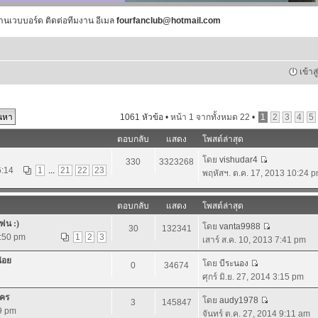
านเวบบอร์ด ติดต่อทีมงาน อีเมล
fourfanclub@hotmail.com
เข้าส
1061 หัวข้อ •
หน้า
1
จากทั้งหมด
22
•
1
2
3
4
5
ตอบกลับ
แสดง
โพสต์ล่าสุด
โดย
vishudar4
330
3323268
6:14
1
...
21
22
23
พฤหัสฯ. ต.ค. 17, 2013 10:24 
ตอบกลับ
แสดง
โพสต์ล่าสุด
ฟน :)
โดย
vanta9988
30
132341
3:50 pm
1
2
3
เสาร์ ส.ค. 10, 2013 7:41 pm
น่อย
โดย
บีระนอง
0
34674
ศุกร์ มิ.ย. 27, 2014 3:15 pm
นคร
โดย
audy1978
3
145847
59 pm
จันทร์ ต.ค. 27, 2014 9:11 am