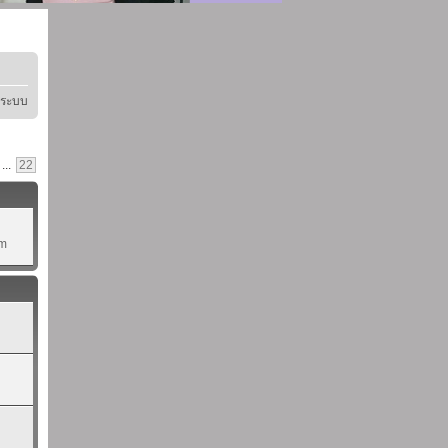
ู่ระบบ
...
22
pm