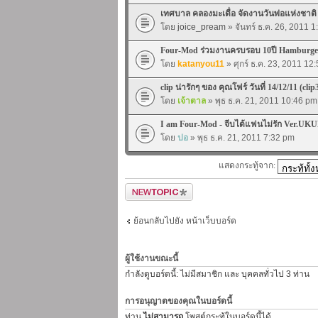
เทศบาล คลองมะเดื่อ จัดงานวันพ่อแห่งชาต
โดย
joice_pream
» จันทร์ ธ.ค. 26, 2011 
Four-Mod ร่วมงานครบรอบ 10ปี Hamburger
โดย
katanyou11
» ศุกร์ ธ.ค. 23, 2011 12
clip น่ารักๆ ของ คุณโฟร์ วันที่ 14/12/11 (clip
โดย
เจ้าตาล
» พุธ ธ.ค. 21, 2011 10:46 pm
I am Four-Mod - จีบได้แฟนไม่รัก Ver.UKU
โดย
ปอ
» พุธ ธ.ค. 21, 2011 7:32 pm
แสดงกระทู้จาก:
ตั้งกระทู้ใหม่
ย้อนกลับไปยัง หน้าเว็บบอร์ด
ผู้ใช้งานขณะนี้
กำลังดูบอร์ดนี้: ไม่มีสมาชิก และ บุคคลทั่วไป 3 ท่าน
การอนุญาตของคุณในบอร์ดนี้
ท่าน
ไม่สามารถ
โพสต์กระทู้ในบอร์ดนี้ได้