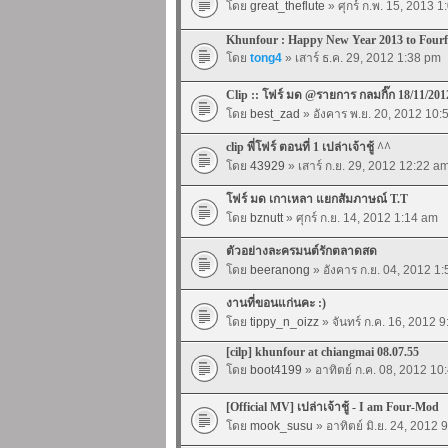
โดย
great_theflute
» ศุกร์ ก.พ. 15, 2013 
Khunfour : Happy New Year 2013 to Four
โดย
tong4
» เสาร์ ธ.ค. 29, 2012 1:38 pm
Clip :: โฟร์ มด @รายการ กลมกิ๊ก 18/11/201
โดย
best_zad
» อังคาร พ.ย. 20, 2012 10:
clip พี่โฟร์ ตอนที่ 1 เปล่าเจ้าชู้ ^^
โดย
43929
» เสาร์ ก.ย. 29, 2012 12:22 a
โฟร์ มด เกาเหลา แยกสัมภาษณ์ T.T
โดย
bznutt
» ศุกร์ ก.ย. 14, 2012 1:14 am
ตัวอย่างละครมนต์รักตลาดสด
โดย
beeranong
» อังคาร ก.ย. 04, 2012 1
งานที่ขอนแก่นคะ :)
โดย
tippy_n_oizz
» จันทร์ ก.ค. 16, 2012 
[cilp] khunfour at chiangmai 08.07.55
โดย
boot4199
» อาทิตย์ ก.ค. 08, 2012 10
[Official MV] เปล่าเจ้าชู้ - I am Four-Mod
โดย
mook_susu
» อาทิตย์ มิ.ย. 24, 2012 