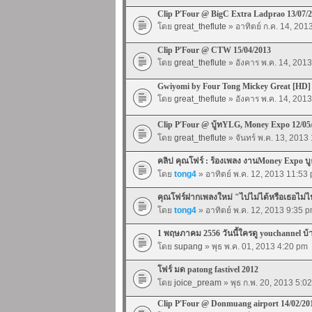
Clip P'Four @ BigC Extra Ladprao 13/07/
โดย
great_theflute
» อาทิตย์ ก.ค. 14, 201
Clip P'Four @ CTW 15/04/2013
โดย
great_theflute
» อังคาร พ.ค. 14, 201
Gwiyomi by Four Tong Mickey Great [HD]
โดย
great_theflute
» อังคาร พ.ค. 14, 201
Clip P'Four @ บู้ทYLG, Money Expo 12/05
โดย
great_theflute
» จันทร์ พ.ค. 13, 2013
คลิป คุณโฟร์ : ร้องเพลง งานMoney Expo 
โดย
tong4
» อาทิตย์ พ.ค. 12, 2013 11:53
คุณโฟร์ฝากเพลงใหม่ "ไปไม่ได้หรือเธอไม่
โดย
tong4
» อาทิตย์ พ.ค. 12, 2013 9:35 
1 พฤษภาคม 2556 วันนี้ใครดู youchannel บ้
โดย
supang
» พุธ พ.ค. 01, 2013 4:20 pm
โฟร์ มด patong fastivel 2012
โดย
joice_pream
» พุธ ก.พ. 20, 2013 5:0
Clip P'Four @ Donmuang airport 14/02/20