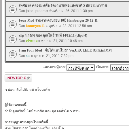
เทศบาล คลองมะเดื่อ จัดงานวันพ่อแห่งชาติ 5 ธันวามหาราช
โดย
joice_pream
» จันทร์ ธ.ค. 26, 2011 1:30 pm
Four-Mod ร่วมงานครบรอบ 10ปี Hamburger 20-12-11
โดย
katanyou11
» ศุกร์ ธ.ค. 23, 2011 12:58 am
clip น่ารักๆ ของ คุณโฟร์ วันที่ 14/12/11 (clip3,4)
โดย
เจ้าตาล
» พุธ ธ.ค. 21, 2011 10:46 pm
I am Four-Mod - จีบได้แฟนไม่รัก Ver.UKULELE [Official MV]
โดย
ปอ
» พุธ ธ.ค. 21, 2011 7:32 pm
แสดงกระทู้จาก:
เรียงตาม
ตั้งกระทู้ใหม่
ย้อนกลับไปยัง หน้าเว็บบอร์ด
ผู้ใช้งานขณะนี้
กำลังดูบอร์ดนี้: ไม่มีสมาชิก และ บุคคลทั่วไป 5 ท่าน
การอนุญาตของคุณในบอร์ดนี้
ท่าน
ไม่สามารถ
โพสต์กระทู้ในบอร์ดนี้ได้