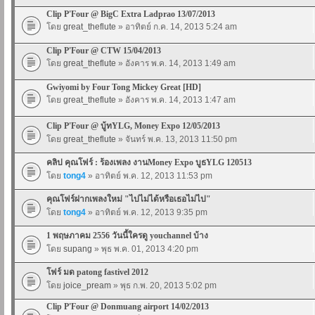
Clip P'Four @ BigC Extra Ladprao 13/07/2013
โดย
great_theflute
» อาทิตย์ ก.ค. 14, 2013 5:24 am
Clip P'Four @ CTW 15/04/2013
โดย
great_theflute
» อังคาร พ.ค. 14, 2013 1:49 am
Gwiyomi by Four Tong Mickey Great [HD]
โดย
great_theflute
» อังคาร พ.ค. 14, 2013 1:47 am
Clip P'Four @ บู้ทYLG, Money Expo 12/05/2013
โดย
great_theflute
» จันทร์ พ.ค. 13, 2013 11:50 pm
คลิป คุณโฟร์ : ร้องเพลง งานMoney Expo บูธYLG 120513
โดย
tong4
» อาทิตย์ พ.ค. 12, 2013 11:53 pm
คุณโฟร์ฝากเพลงใหม่ "ไปไม่ได้หรือเธอไม่ไป"
โดย
tong4
» อาทิตย์ พ.ค. 12, 2013 9:35 pm
1 พฤษภาคม 2556 วันนี้ใครดู youchannel บ้าง
โดย
supang
» พุธ พ.ค. 01, 2013 4:20 pm
โฟร์ มด patong fastivel 2012
โดย
joice_pream
» พุธ ก.พ. 20, 2013 5:02 pm
Clip P'Four @ Donmuang airport 14/02/2013