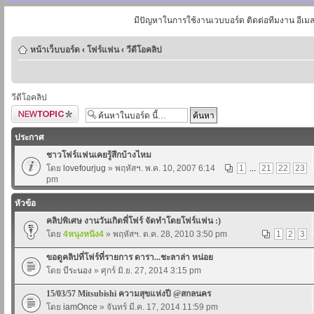
มีปัญหาในการใช้งานเวบบอร์ด ติดต่อทีมงาน อีเม
หน้าเว็บบอร์ด
‹
โฟร์แฟน
‹
วีดีโอคลิป
วีดีโอคลิป
ตั้งกระทู้ใหม่
ประกาศ
ชาวโฟร์แฟนเคยรู้สึกบ้างไหม
โดย
lovefourjug
» พฤหัสฯ. พ.ค. 10, 2007 6:14
1
...
21
22
23
pm
หัวข้อ
คลิปพิเศษ งานวันเกิดพี่โฟร์ จัดทำโดยโฟร์แฟน :)
โดย
4หนุงหนิง4
» พฤหัสฯ. ต.ค. 28, 2010 3:50 pm
1
2
3
ขอดูคลิปที่โฟร์ที่รายการ ดารา...ชะลาล่า หน่อย
โดย
บีระนอง
» ศุกร์ มิ.ย. 27, 2014 3:15 pm
15/03/57 Mitsubishi ความสุขแห่งปี @สกลนคร
โดย
iamOnce
» จันทร์ มี.ค. 17, 2014 11:59 pm