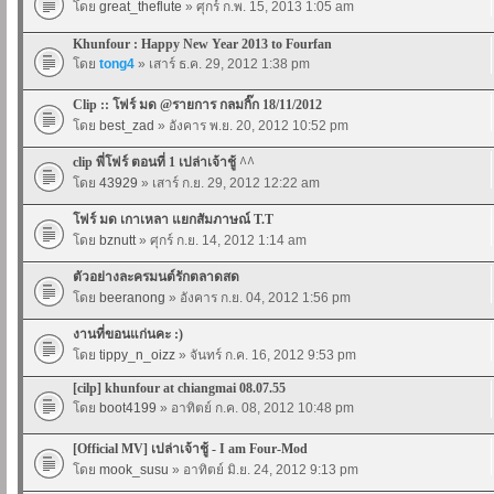
โดย
great_theflute
» ศุกร์ ก.พ. 15, 2013 1:05 am
Khunfour : Happy New Year 2013 to Fourfan
โดย
tong4
» เสาร์ ธ.ค. 29, 2012 1:38 pm
Clip :: โฟร์ มด @รายการ กลมกิ๊ก 18/11/2012
โดย
best_zad
» อังคาร พ.ย. 20, 2012 10:52 pm
clip พี่โฟร์ ตอนที่ 1 เปล่าเจ้าชู้ ^^
โดย
43929
» เสาร์ ก.ย. 29, 2012 12:22 am
โฟร์ มด เกาเหลา แยกสัมภาษณ์ T.T
โดย
bznutt
» ศุกร์ ก.ย. 14, 2012 1:14 am
ตัวอย่างละครมนต์รักตลาดสด
โดย
beeranong
» อังคาร ก.ย. 04, 2012 1:56 pm
งานที่ขอนแก่นคะ :)
โดย
tippy_n_oizz
» จันทร์ ก.ค. 16, 2012 9:53 pm
[cilp] khunfour at chiangmai 08.07.55
โดย
boot4199
» อาทิตย์ ก.ค. 08, 2012 10:48 pm
[Official MV] เปล่าเจ้าชู้ - I am Four-Mod
โดย
mook_susu
» อาทิตย์ มิ.ย. 24, 2012 9:13 pm