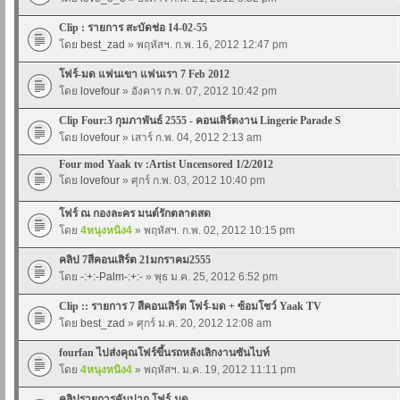
Clip : รายการ สะบัดช่อ 14-02-55
โดย
best_zad
» พฤหัสฯ. ก.พ. 16, 2012 12:47 pm
โฟร์-มด แฟนเขา แฟนเรา 7 Feb 2012
โดย
lovefour
» อังคาร ก.พ. 07, 2012 10:42 pm
Clip Four:3 กุมภาพันธ์ 2555 - คอนเสิร์ตงาน Lingerie Parade S
โดย
lovefour
» เสาร์ ก.พ. 04, 2012 2:13 am
Four mod Yaak tv :Artist Uncensored 1/2/2012
โดย
lovefour
» ศุกร์ ก.พ. 03, 2012 10:40 pm
โฟร์ ณ กองละคร มนต์รักตลาดสด
โดย
4หนุงหนิง4
» พฤหัสฯ. ก.พ. 02, 2012 10:15 pm
คลิป 7สีคอนเสิร์ต 21มกราคม2555
โดย
-:+:-Palm-:+:-
» พุธ ม.ค. 25, 2012 6:52 pm
Clip :: รายการ 7 สีคอนเสิร์ต โฟร์-มด + ซ้อมโชว์ Yaak TV
โดย
best_zad
» ศุกร์ ม.ค. 20, 2012 12:08 am
fourfan ไปส่งคุณโฟร์ขึ้นรถหลังเลิกงานซันไบท์
โดย
4หนุงหนิง4
» พฤหัสฯ. ม.ค. 19, 2012 11:11 pm
คลิปรายการคันปาก โฟร์-มด