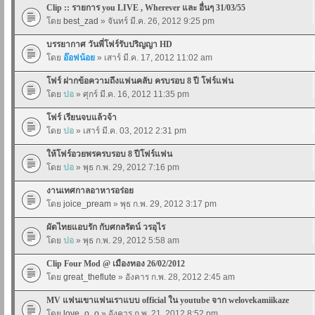
Clip :: รายการ you LIVE , Wherever และ อื่นๆ 31/03/55
โดย
best_zad
» จันทร์ มี.ค. 26, 2012 9:25 pm
บรรยากาศ วันพี่โฟร์รับปริญญา HD
โดย
อ๊อฟน้อย
» เสาร์ มี.ค. 17, 2012 11:02 am
โฟร์ ฝากข้อความถึงแฟนคลับ ครบรอบ 8 ปี โฟร์แฟน
โดย
ปอ
» ศุกร์ มี.ค. 16, 2012 11:35 pm
โฟร์ เรียนจบแล้วจ้า
โดย
ปอ
» เสาร์ มี.ค. 03, 2012 2:31 pm
ให้โฟร์อวยพรครบรอบ 8 ปีโฟร์แฟน
โดย
ปอ
» พุธ ก.พ. 29, 2012 7:16 pm
งานเทศกาลอาหารอร่อย
โดย
joice_pream
» พุธ ก.พ. 29, 2012 3:17 pm
ผัดไทยแอบรัก กับศกลรัตน์ วรอุไร
โดย
ปอ
» พุธ ก.พ. 29, 2012 5:58 am
Clip Four Mod @ เมืองทอง 26/02/2012
โดย
great_theflute
» อังคาร ก.พ. 28, 2012 2:45 am
MV แฟนเขาแฟนเราแบบ official ใน youtube จาก welovekamiikaze
โดย
love_o_o
» อังคาร ก.พ. 21, 2012 8:52 pm