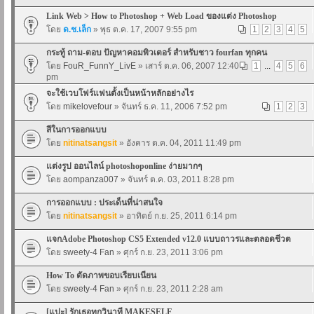
Link Web > How to Photoshop + Web Load ของแต่ง Photoshop
โดย
ด.ช.เล็ก
» พุธ ต.ค. 17, 2007 9:55 pm
1
2
3
4
5
กระทู้ ถาม-ตอบ ปัญหาคอมพิวเตอร์ สำหรับชาว fourfan ทุกคน
โดย
FouR_FunnY_LivE
» เสาร์ ต.ค. 06, 2007 12:40
1
...
4
5
6
pm
จะใช้เวบโฟร์แฟนตั้งเป็นหน้าหลักอย่างไร
โดย
mikelovefour
» จันทร์ ธ.ค. 11, 2006 7:52 pm
1
2
3
สีในการออกแบบ
โดย
nitinatsangsit
» อังคาร ต.ค. 04, 2011 11:49 pm
แต่งรูป ออนไลน์ photoshoponline ง่ายมากๆ
โดย
aompanza007
» จันทร์ ต.ค. 03, 2011 8:28 pm
การออกแบบ : ประเด็นที่น่าสนใจ
โดย
nitinatsangsit
» อาทิตย์ ก.ย. 25, 2011 6:14 pm
แจกAdobe Photoshop CS5 Extended v12.0 แบบถาวรและตลอดชีวต
โดย
sweety-4 Fan
» ศุกร์ ก.ย. 23, 2011 3:06 pm
How To ตัดภาพขอบเรียบเนียน
โดย
sweety-4 Fan
» ศุกร์ ก.ย. 23, 2011 2:28 am
[แปะ] รักเธอทุกวินาที MAKESELF