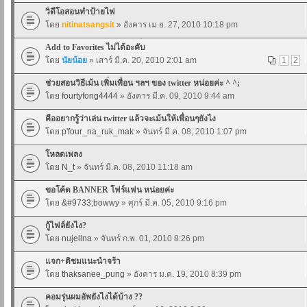
วิดีโอสอนทำป้ายไฟ
โดย
nitinatsangsit
» อังคาร เม.ย. 27, 2010 10:18 pm
Add to Favorites ไม่ได้อะคับ
โดย
นัยน้อย
» เสาร์ มี.ค. 20, 2010 2:01 am
1
2
ช่วยสอนวิธีเม้น เพิ่มเพื่อน ฯลฯ ของ twitter หน่อยค่ะ ^ ^;
โดย
fourtyfong4444
» อังคาร มี.ค. 09, 2010 9:44 am
คืออยากรู้ว่าเล่น twitter แล้วจะเม้นให้เพื่อนๆยังไง
โดย
p'four_na_ruk_mak
» จันทร์ มี.ค. 08, 2010 1:07 pm
โหลดเพลง
โดย
N_t
» จันทร์ มี.ค. 08, 2010 11:18 am
ขอโค้ด BANNER โฟร์แฟน หน่อยค่ะ
โดย
&#9733;bowwy
» ศุกร์ มี.ค. 05, 2010 9:16 pm
กู้ไฟล์ยังไง?
โดย
nujellna
» จันทร์ ก.พ. 01, 2010 8:26 pm
แจก+ติชมแนะนำจร้า
โดย
thaksanee_pung
» อังคาร ม.ค. 19, 2010 8:39 pm
คอมรุ่นผมอัพยังไงได้บ้าง ??