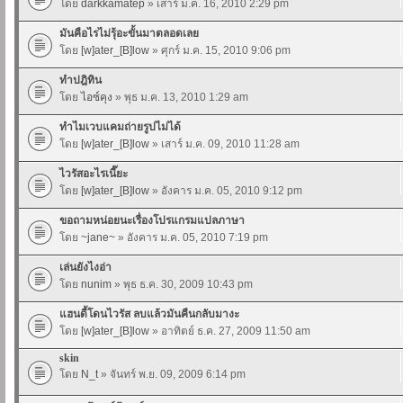
โดย
darkkamatep
» เสาร์ ม.ค. 16, 2010 2:29 pm
มันคือไรไม่รุ้อะขั้นมาตลอดเลย
โดย
[w]ater_[B]low
» ศุกร์ ม.ค. 15, 2010 9:06 pm
ทำปฎิทิน
โดย
ไอซ์คุง
» พุธ ม.ค. 13, 2010 1:29 am
ทำไมเวบแคมถ่ายรูปไม่ได้
โดย
[w]ater_[B]low
» เสาร์ ม.ค. 09, 2010 11:28 am
ไวรัสอะไรเนี๊ยะ
โดย
[w]ater_[B]low
» อังคาร ม.ค. 05, 2010 9:12 pm
ขอถามหน่อยนะเรื่องโปรแกรมแปลภาษา
โดย
~jane~
» อังคาร ม.ค. 05, 2010 7:19 pm
เล่นยังไงอ่า
โดย
nunim
» พุธ ธ.ค. 30, 2009 10:43 pm
แฮนดี้โดนไวรัส ลบแล้วมันคืนกลับมางะ
โดย
[w]ater_[B]low
» อาทิตย์ ธ.ค. 27, 2009 11:50 am
skin
โดย
N_t
» จันทร์ พ.ย. 09, 2009 6:14 pm