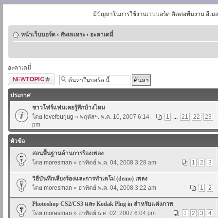
มีปัญหาในการใช้งานเวบบอร์ด ติดต่อทีมงาน อีเม
หน้าเว็บบอร์ด
‹
สัพเพเหระ
‹
อะคาเดมี่
อะคาเดมี่
ตั้งกระทู้ใหม่
ประกาศ
ชาวโฟร์แฟนเคยรู้สึกบ้างไหม
โดย
lovefourjug
» พฤหัสฯ. พ.ค. 10, 2007 6:14
1
...
21
22
23
pm
หัวข้อ
สอนพื้นฐานด้านการร้องเพลง
โดย
moresman
» อาทิตย์ พ.ค. 04, 2008 3:28 am
1
2
3
วิธีบันทึกเสียงร้องและการทำเดโม่ (demo) เพลง
โดย
moresman
» อาทิตย์ พ.ค. 04, 2008 3:22 am
1
2
Photoshop CS2/CS3 และ Kodak Plug in สำหรับแต่งภาพ
โดย
moresman
» อาทิตย์ ธ.ค. 02, 2007 6:04 pm
1
2
3
4