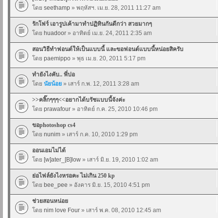
โดย
seethamp
» พฤหัสฯ. เม.ย. 28, 2011 11:27 am
รักโฟร์ เอารูปเค้ามาทำปฏิทินกันดีกว่า สวยมากๆ
โดย
huadoor
» อาทิตย์ เม.ย. 24, 2011 2:35 am
สอนวิธีทำฟอนต์ให้เป็นแบบนี้ และขอฟอนต์แบบนี้หน่อยสิครับ
โดย
paemippo
» พุธ เม.ย. 20, 2011 5:17 pm
ทำยังไงคับ.. พี่ปอ
โดย
นัยน้อย
» เสาร์ ก.พ. 12, 2011 3:28 am
>>คลิ๊กๆๆๆ<<อยากได้บรัชแบบนี้จังค่ะ
โดย
prawafour
» อาทิตย์ ก.ค. 25, 2010 10:46 pm
ขอphotoshop cs4
โดย
nunim
» เสาร์ ก.ค. 10, 2010 1:29 pm
ออนเอมไม่ได้
โดย
[w]ater_[B]low
» เสาร์ มิ.ย. 19, 2010 1:02 am
ย่อไฟล์ยังไงหรอคะ ไม่เกิน 250 kp
โดย
bee_pee
» อังคาร มิ.ย. 15, 2010 4:51 pm
ช่วยสอนหน่อย
โดย
nim love Four
» เสาร์ พ.ค. 08, 2010 12:45 am