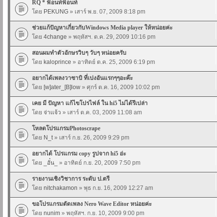
RQ * ฟ้อนท์ฟ้อนท์
โดย
PEKUNG
» เสาร์ พ.ย. 07, 2009 8:18 pm
ช่วยแก้ปัญหาเกี่ยวกับWindows Media player ให้หน่อยค่ะ
โดย
4change
» พฤหัสฯ. ต.ค. 29, 2009 10:16 pm
สอนผมทำตัวอักษรวิบๆ วับๆ หน่อยครับ
โดย
kaloprince
» อาทิตย์ ต.ค. 25, 2009 6:19 pm
อยากได้เพลงวาซาบิ ที่เปงอันแรกๆๆอะค๊ะ
โดย
[w]ater_[B]low
» ศุกร์ ต.ค. 16, 2009 10:02 pm
เคย มี ปัญหา แก้ไขโปรไฟล์ ใน hi5 ไม่ได้รึเปล่า
โดย
จ่าเเจ้ว
» เสาร์ ต.ค. 03, 2009 11:08 am
โหลดโปรแกรมPhotoscrape
โดย
N_t
» เสาร์ ก.ย. 26, 2009 9:29 pm
อยากได้ โปรแกรม copy รูปจาก hi5 อ่ะ
โดย
_อั๋น_
» อาทิตย์ ก.ย. 20, 2009 7:50 pm
รายงานเชิงวิชาการ ระดับ ป.ตรี
โดย
nitchakamon
» พุธ ก.ย. 16, 2009 12:27 am
ขอโปรแกรมตัดเพลง Nero Wave Editor หน่อยค่ะ
โดย
nunim
» พฤหัสฯ. ก.ย. 10, 2009 9:00 pm