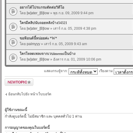
อยากได้โปรแกรมตัดต่อวิดีโอ
โดย
[w]ater_[B]low
» พุธ ก.ย. 09, 2009 9:44 pm
ใครมีคลิปนับถอยหลังบ้าง54321
โดย
[w]ater_[B]low
» เสาร์ ก.ย. 05, 2009 4:38 pm
ขอฟ้อนต์นี้หน่อยค่ะ *W*
โดย
palmyyy
» เสาร์ ก.ย. 05, 2009 9:43 am
ใครโหลดเพลงจากเวบimeemเป็นบ้าง
โดย
[w]ater_[B]low
» อังคาร ก.ย. 01, 2009 10:06 pm
แสดงกระทู้จาก:
เรียงตาม
ตั้งกระทู้ใหม่
ย้อนกลับไปยัง หน้าเว็บบอร์ด
ผู้ใช้งานขณะนี้
่กำลังดูบอร์ดนี้: ไม่มีสมาชิก และ บุคคลทั่วไป 1 ท่าน
การอนุญาตของคุณในบอร์ดนี้