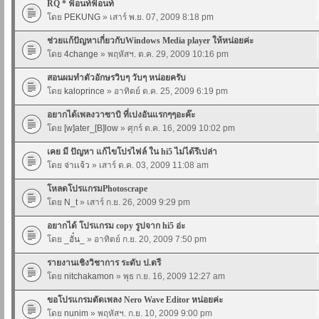
RQ * ฟ้อนท์ฟ้อนท์
โดย
PEKUNG
» เสาร์ พ.ย. 07, 2009 8:18 pm
ช่วยแก้ปัญหาเกี่ยวกับWindows Media player ให้หน่อยค่ะ
โดย
4change
» พฤหัสฯ. ต.ค. 29, 2009 10:16 pm
สอนผมทำตัวอักษรวิบๆ วับๆ หน่อยครับ
โดย
kaloprince
» อาทิตย์ ต.ค. 25, 2009 6:19 pm
อยากได้เพลงวาซาบิ ที่เปงอันแรกๆๆอะค๊ะ
โดย
[w]ater_[B]low
» ศุกร์ ต.ค. 16, 2009 10:02 pm
เคย มี ปัญหา แก้ไขโปรไฟล์ ใน hi5 ไม่ได้รึเปล่า
โดย
จ่าเเจ้ว
» เสาร์ ต.ค. 03, 2009 11:08 am
โหลดโปรแกรมPhotoscrape
โดย
N_t
» เสาร์ ก.ย. 26, 2009 9:29 pm
อยากได้ โปรแกรม copy รูปจาก hi5 อ่ะ
โดย
_อั๋น_
» อาทิตย์ ก.ย. 20, 2009 7:50 pm
รายงานเชิงวิชาการ ระดับ ป.ตรี
โดย
nitchakamon
» พุธ ก.ย. 16, 2009 12:27 am
ขอโปรแกรมตัดเพลง Nero Wave Editor หน่อยค่ะ
โดย
nunim
» พฤหัสฯ. ก.ย. 10, 2009 9:00 pm