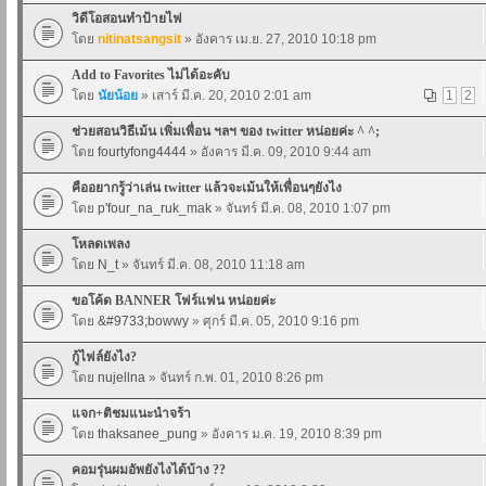
วิดีโอสอนทำป้ายไฟ
โดย
nitinatsangsit
» อังคาร เม.ย. 27, 2010 10:18 pm
Add to Favorites ไม่ได้อะคับ
โดย
นัยน้อย
» เสาร์ มี.ค. 20, 2010 2:01 am
1
2
ช่วยสอนวิธีเม้น เพิ่มเพื่อน ฯลฯ ของ twitter หน่อยค่ะ ^ ^;
โดย
fourtyfong4444
» อังคาร มี.ค. 09, 2010 9:44 am
คืออยากรู้ว่าเล่น twitter แล้วจะเม้นให้เพื่อนๆยังไง
โดย
p'four_na_ruk_mak
» จันทร์ มี.ค. 08, 2010 1:07 pm
โหลดเพลง
โดย
N_t
» จันทร์ มี.ค. 08, 2010 11:18 am
ขอโค้ด BANNER โฟร์แฟน หน่อยค่ะ
โดย
&#9733;bowwy
» ศุกร์ มี.ค. 05, 2010 9:16 pm
กู้ไฟล์ยังไง?
โดย
nujellna
» จันทร์ ก.พ. 01, 2010 8:26 pm
แจก+ติชมแนะนำจร้า
โดย
thaksanee_pung
» อังคาร ม.ค. 19, 2010 8:39 pm
คอมรุ่นผมอัพยังไงได้บ้าง ??