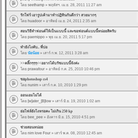
โดย
seethamp
» พฤหัสฯ. เม.ย. 28, 2011 11:27 am
รักโฟร์ เอารูปเค้ามาทำปฏิทินกันดีกว่า สวยมากๆ
โดย
huadoor
» อาทิตย์ เม.ย. 24, 2011 2:35 am
สอนวิธีทำฟอนต์ให้เป็นแบบนี้ และขอฟอนต์แบบนี้หน่อยสิครับ
โดย
paemippo
» พุธ เม.ย. 20, 2011 5:17 pm
ทำยังไงคับ.. พี่ปอ
โดย
นัยน้อย
» เสาร์ ก.พ. 12, 2011 3:28 am
>>คลิ๊กๆๆๆ<<อยากได้บรัชแบบนี้จังค่ะ
โดย
prawafour
» อาทิตย์ ก.ค. 25, 2010 10:46 pm
ขอphotoshop cs4
โดย
nunim
» เสาร์ ก.ค. 10, 2010 1:29 pm
ออนเอมไม่ได้
โดย
[w]ater_[B]low
» เสาร์ มิ.ย. 19, 2010 1:02 am
ย่อไฟล์ยังไงหรอคะ ไม่เกิน 250 kp
โดย
bee_pee
» อังคาร มิ.ย. 15, 2010 4:51 pm
ช่วยสอนหน่อย
โดย
nim love Four
» เสาร์ พ.ค. 08, 2010 12:45 am