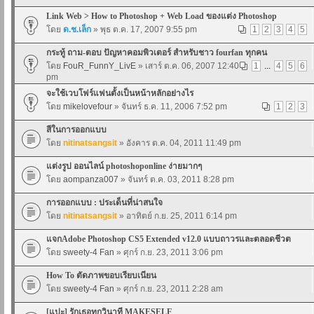
Link Web > How to Photoshop + Web Load ของแต่ง Photoshop
โดย
ด.ช.เล็ก
» พุธ ต.ค. 17, 2007 9:55 pm
1
2
3
4
5
กระทู้ ถาม-ตอบ ปัญหาคอมพิวเตอร์ สำหรับชาว fourfan ทุกคน
โดย
FouR_FunnY_LivE
» เสาร์ ต.ค. 06, 2007 12:40
1
...
4
5
6
pm
จะใช้เวบโฟร์แฟนตั้งเป็นหน้าหลักอย่างไร
โดย
mikelovefour
» จันทร์ ธ.ค. 11, 2006 7:52 pm
1
2
3
สีในการออกแบบ
โดย
nitinatsangsit
» อังคาร ต.ค. 04, 2011 11:49 pm
แต่งรูป ออนไลน์ photoshoponline ง่ายมากๆ
โดย
aompanza007
» จันทร์ ต.ค. 03, 2011 8:28 pm
การออกแบบ : ประเด็นที่น่าสนใจ
โดย
nitinatsangsit
» อาทิตย์ ก.ย. 25, 2011 6:14 pm
แจกAdobe Photoshop CS5 Extended v12.0 แบบถาวรและตลอดชีวต
โดย
sweety-4 Fan
» ศุกร์ ก.ย. 23, 2011 3:06 pm
How To ตัดภาพขอบเรียบเนียน
โดย
sweety-4 Fan
» ศุกร์ ก.ย. 23, 2011 2:28 am
[แปะ] รักเธอทุกวินาที MAKESELF