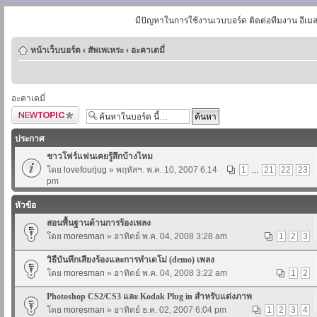
มีปัญหาในการใช้งานเวบบอร์ด ติดต่อทีมงาน อีเม
หน้าเว็บบอร์ด
‹
สัพเพเหระ
‹
อะคาเดมี่
อะคาเดมี่
ตั้งกระทู้ใหม่
ประกาศ
ชาวโฟร์แฟนเคยรู้สึกบ้างไหม
โดย
lovefourjug
» พฤหัสฯ. พ.ค. 10, 2007 6:14
1
...
21
22
23
pm
หัวข้อ
สอนพื้นฐานด้านการร้องเพลง
โดย
moresman
» อาทิตย์ พ.ค. 04, 2008 3:28 am
1
2
3
วิธีบันทึกเสียงร้องและการทำเดโม่ (demo) เพลง
โดย
moresman
» อาทิตย์ พ.ค. 04, 2008 3:22 am
1
2
Photoshop CS2/CS3 และ Kodak Plug in สำหรับแต่งภาพ
โดย
moresman
» อาทิตย์ ธ.ค. 02, 2007 6:04 pm
1
2
3
4