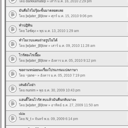
โดย
darkkamatep
» เสาร์ ม.ค. 16, 2010 2:29 pm
มันคือไรไม่รุ้อะขั้นมาตลอดเลย
โดย
[w]ater_[B]low
» ศุกร์ ม.ค. 15, 2010 9:06 pm
ทำปฎิทิน
โดย
ไอซ์คุง
» พุธ ม.ค. 13, 2010 1:29 am
ทำไมเวบแคมถ่ายรูปไม่ได้
โดย
[w]ater_[B]low
» เสาร์ ม.ค. 09, 2010 11:28 am
ไวรัสอะไรเนี๊ยะ
โดย
[w]ater_[B]low
» อังคาร ม.ค. 05, 2010 9:12 pm
ขอถามหน่อยนะเรื่องโปรแกรมแปลภาษา
โดย
~jane~
» อังคาร ม.ค. 05, 2010 7:19 pm
เล่นยังไงอ่า
โดย
nunim
» พุธ ธ.ค. 30, 2009 10:43 pm
แฮนดี้โดนไวรัส ลบแล้วมันคืนกลับมางะ
โดย
[w]ater_[B]low
» อาทิตย์ ธ.ค. 27, 2009 11:50 am
skin
โดย
N_t
» จันทร์ พ.ย. 09, 2009 6:14 pm