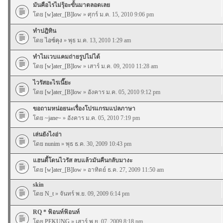
มันคือไรไม่รุ้อะขั้นมาตลอดเลย
โดย
[w]ater_[B]low
» ศุกร์ ม.ค. 15, 2010 9:06 pm
ทำปฎิทิน
โดย
ไอซ์คุง
» พุธ ม.ค. 13, 2010 1:29 am
ทำไมเวบแคมถ่ายรูปไม่ได้
โดย
[w]ater_[B]low
» เสาร์ ม.ค. 09, 2010 11:28 am
ไวรัสอะไรเนี๊ยะ
โดย
[w]ater_[B]low
» อังคาร ม.ค. 05, 2010 9:12 pm
ขอถามหน่อยนะเรื่องโปรแกรมแปลภาษา
โดย
~jane~
» อังคาร ม.ค. 05, 2010 7:19 pm
เล่นยังไงอ่า
โดย
nunim
» พุธ ธ.ค. 30, 2009 10:43 pm
แฮนดี้โดนไวรัส ลบแล้วมันคืนกลับมางะ
โดย
[w]ater_[B]low
» อาทิตย์ ธ.ค. 27, 2009 11:50 am
skin
โดย
N_t
» จันทร์ พ.ย. 09, 2009 6:14 pm
RQ * ฟ้อนท์ฟ้อนท์
โดย
PEKUNG
» เสาร์ พ.ย. 07, 2009 8:18 pm