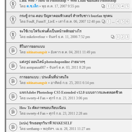
Link Web > How to Photoshop + Web Load ของแต่ง Photoshop
โดย
ด.ช.เล็ก
» พุธ ต.ค. 17, 2007 9:55 pm
1
2
3
4
5
กระทู้ ถาม-ตอบ ปัญหาคอมพิวเตอร์ สำหรับชาว fourfan ทุกคน
โดย
FouR_FunnY_LivE
» เสาร์ ต.ค. 06, 2007 12:40 pm
1
...
4
5
6
จะใช้เวบโฟร์แฟนตั้งเป็นหน้าหลักอย่างไร
โดย
mikelovefour
» จันทร์ ธ.ค. 11, 2006 7:52 pm
1
2
3
สีในการออกแบบ
โดย
nitinatsangsit
» อังคาร ต.ค. 04, 2011 11:49 pm
แต่งรูป ออนไลน์ photoshoponline ง่ายมากๆ
โดย
aompanza007
» จันทร์ ต.ค. 03, 2011 8:28 pm
การออกแบบ : ประเด็นที่น่าสนใจ
โดย
nitinatsangsit
» อาทิตย์ ก.ย. 25, 2011 6:14 pm
แจกAdobe Photoshop CS5 Extended v12.0 แบบถาวรและตลอดชีวต
โดย
sweety-4 Fan
» ศุกร์ ก.ย. 23, 2011 3:06 pm
How To ตัดภาพขอบเรียบเนียน
โดย
sweety-4 Fan
» ศุกร์ ก.ย. 23, 2011 2:28 am
[แปะ] รักเธอทุกวินาที MAKESELF
โดย
seethamp
» พฤหัสฯ. เม.ย. 28, 2011 11:27 am