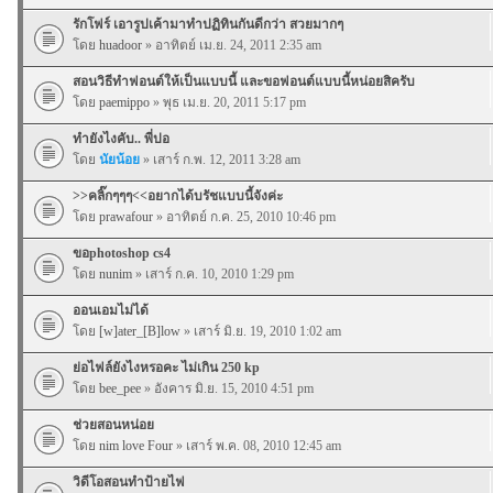
รักโฟร์ เอารูปเค้ามาทำปฏิทินกันดีกว่า สวยมากๆ
โดย
huadoor
» อาทิตย์ เม.ย. 24, 2011 2:35 am
สอนวิธีทำฟอนต์ให้เป็นแบบนี้ และขอฟอนต์แบบนี้หน่อยสิครับ
โดย
paemippo
» พุธ เม.ย. 20, 2011 5:17 pm
ทำยังไงคับ.. พี่ปอ
โดย
นัยน้อย
» เสาร์ ก.พ. 12, 2011 3:28 am
>>คลิ๊กๆๆๆ<<อยากได้บรัชแบบนี้จังค่ะ
โดย
prawafour
» อาทิตย์ ก.ค. 25, 2010 10:46 pm
ขอphotoshop cs4
โดย
nunim
» เสาร์ ก.ค. 10, 2010 1:29 pm
ออนเอมไม่ได้
โดย
[w]ater_[B]low
» เสาร์ มิ.ย. 19, 2010 1:02 am
ย่อไฟล์ยังไงหรอคะ ไม่เกิน 250 kp
โดย
bee_pee
» อังคาร มิ.ย. 15, 2010 4:51 pm
ช่วยสอนหน่อย
โดย
nim love Four
» เสาร์ พ.ค. 08, 2010 12:45 am
วิดีโอสอนทำป้ายไฟ