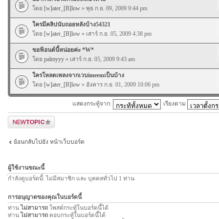
โดย
[w]ater_[B]low
» พุธ ก.ย. 09, 2009 9:44 pm
ใครมีคลิปนับถอยหลังบ้าง54321
โดย
[w]ater_[B]low
» เสาร์ ก.ย. 05, 2009 4:38 pm
ขอฟ้อนต์นี้หน่อยค่ะ *W*
โดย
palmyyy
» เสาร์ ก.ย. 05, 2009 9:43 am
ใครโหลดเพลงจากเวบimeemเป็นบ้าง
โดย
[w]ater_[B]low
» อังคาร ก.ย. 01, 2009 10:06 pm
แสดงกระทู้จาก:
เรียงตาม
ตั้งกระทู้ใหม่
ย้อนกลับไปยัง หน้าเว็บบอร์ด
ผู้ใช้งานขณะนี้
่กำลังดูบอร์ดนี้: ไม่มีสมาชิก และ บุคคลทั่วไป 1 ท่าน
การอนุญาตของคุณในบอร์ดนี้
ท่าน
ไม่สามารถ
โพสต์กระทู้ในบอร์ดนี้ได้
ท่าน
ไม่สามารถ
ตอบกระทู้ในบอร์ดนี้ได้