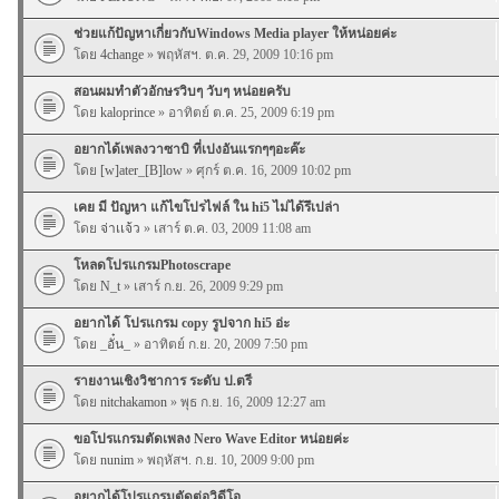
ช่วยแก้ปัญหาเกี่ยวกับWindows Media player ให้หน่อยค่ะ
โดย
4change
» พฤหัสฯ. ต.ค. 29, 2009 10:16 pm
สอนผมทำตัวอักษรวิบๆ วับๆ หน่อยครับ
โดย
kaloprince
» อาทิตย์ ต.ค. 25, 2009 6:19 pm
อยากได้เพลงวาซาบิ ที่เปงอันแรกๆๆอะค๊ะ
โดย
[w]ater_[B]low
» ศุกร์ ต.ค. 16, 2009 10:02 pm
เคย มี ปัญหา แก้ไขโปรไฟล์ ใน hi5 ไม่ได้รึเปล่า
โดย
จ่าเเจ้ว
» เสาร์ ต.ค. 03, 2009 11:08 am
โหลดโปรแกรมPhotoscrape
โดย
N_t
» เสาร์ ก.ย. 26, 2009 9:29 pm
อยากได้ โปรแกรม copy รูปจาก hi5 อ่ะ
โดย
_อั๋น_
» อาทิตย์ ก.ย. 20, 2009 7:50 pm
รายงานเชิงวิชาการ ระดับ ป.ตรี
โดย
nitchakamon
» พุธ ก.ย. 16, 2009 12:27 am
ขอโปรแกรมตัดเพลง Nero Wave Editor หน่อยค่ะ
โดย
nunim
» พฤหัสฯ. ก.ย. 10, 2009 9:00 pm
อยากได้โปรแกรมตัดต่อวิดีโอ