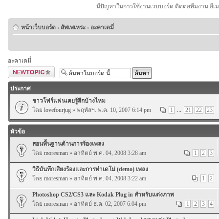
มีปัญหาในการใช้งานเวบบอร์ด ติดต่อทีมงาน อีเ
หน้าเว็บบอร์ด
‹
สัพเพเหระ
‹
อะคาเดมี่
อะคาเดมี่
ตั้งกระทู้ใหม่
ประกาศ
ชาวโฟร์แฟนเคยรู้สึกบ้างไหม
โดย
lovefourjug
» พฤหัสฯ. พ.ค. 10, 2007 6:14 pm
1
...
21
22
23
หัวข้อ
สอนพื้นฐานด้านการร้องเพลง
โดย
moresman
» อาทิตย์ พ.ค. 04, 2008 3:28 am
1
2
3
วิธีบันทึกเสียงร้องและการทำเดโม่ (demo) เพลง
โดย
moresman
» อาทิตย์ พ.ค. 04, 2008 3:22 am
1
2
Photoshop CS2/CS3 และ Kodak Plug in สำหรับแต่งภาพ
โดย
moresman
» อาทิตย์ ธ.ค. 02, 2007 6:04 pm
1
2
3
4