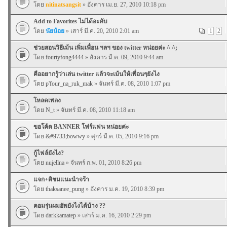
โดย
nitinatsangsit
» อังคาร เม.ย. 27, 2010 10:18 pm
Add to Favorites ไม่ได้อะคับ
โดย
นัยน้อย
» เสาร์ มี.ค. 20, 2010 2:01 am
1
2
ช่วยสอนวิธีเม้น เพิ่มเพื่อน ฯลฯ ของ twitter หน่อยค่ะ ^ ^;
โดย
fourtyfong4444
» อังคาร มี.ค. 09, 2010 9:44 am
คืออยากรู้ว่าเล่น twitter แล้วจะเม้นให้เพื่อนๆยังไง
โดย
p'four_na_ruk_mak
» จันทร์ มี.ค. 08, 2010 1:07 pm
โหลดเพลง
โดย
N_t
» จันทร์ มี.ค. 08, 2010 11:18 am
ขอโค้ด BANNER โฟร์แฟน หน่อยค่ะ
โดย
&#9733;bowwy
» ศุกร์ มี.ค. 05, 2010 9:16 pm
กู้ไฟล์ยังไง?
โดย
nujellna
» จันทร์ ก.พ. 01, 2010 8:26 pm
แจก+ติชมแนะนำจร้า
โดย
thaksanee_pung
» อังคาร ม.ค. 19, 2010 8:39 pm
คอมรุ่นผมอัพยังไงได้บ้าง ??
โดย
darkkamatep
» เสาร์ ม.ค. 16, 2010 2:29 pm