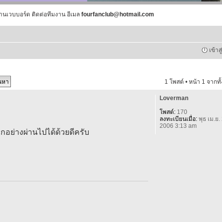
านเวบบอร์ด ติดต่อทีมงาน อีเมล
fourfanclub@hotmail.com
เข้าส
1 โพสต์ • หน้า
1
จากทั
Loverman
โพสต์:
170
ลงทะเบียนเมื่อ:
พุธ เม.ย.
2006 3:13 am
กอย่างผ่านไปได้ด้วยดีครับ