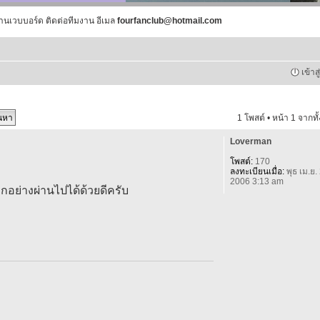
านเวบบอร์ด ติดต่อทีมงาน อีเมล
fourfanclub@hotmail.com
เข้าส
1 โพสต์ • หน้า
1
จากทั
Loverman
โพสต์:
170
ลงทะเบียนเมื่อ:
พุธ เม.ย.
2006 3:13 am
กอย่างผ่านไปได้ด้วยดีครับ