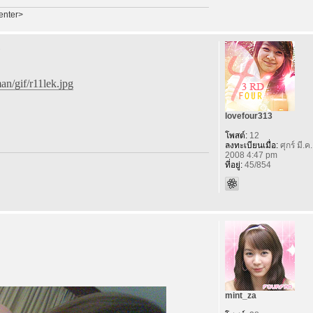
enter>
n/gif/r11lek.jpg
lovefour313
โพสต์:
12
ลงทะเบียนเมื่อ:
ศุกร์ มี.ค
2008 4:47 pm
ที่อยู่:
45/854
mint_za