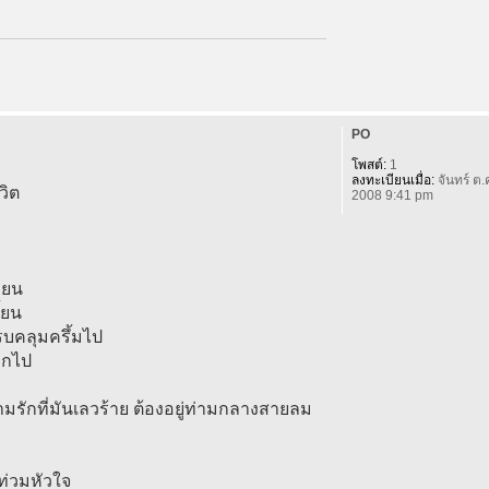
PO
โพสต์:
1
ลงทะเบียนเมื่อ:
จันทร์ ต.
วิต
2008 9:41 pm
่ยน
้ยน
รบคลุมครึ้มไป
จากไป
ามรักที่มันเลวร้าย ต้องอยู่ท่ามกลางสายลม
ท่วมหัวใจ