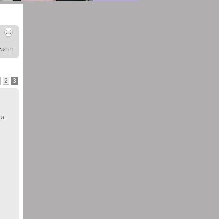
ู่ระบบ
2
3
.ค.