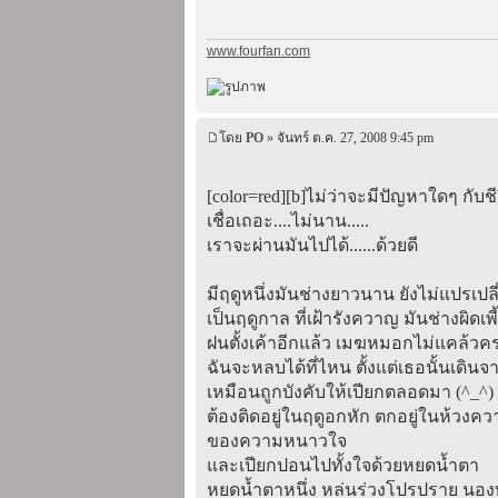
www.fourfan.com
โดย
PO
» จันทร์ ต.ค. 27, 2008 9:45 pm
[color=red][b]ไม่ว่าจะมีปัญหาใดๆ กับชี
เชื่อเถอะ....ไม่นาน.....
เราจะผ่านมันไปได้......ด้วยดี
มีฤดูหนึ่งมันช่างยาวนาน ยังไม่แปรเปลี
เป็นฤดูกาล ที่เฝ้ารังควาญ มันช่างผิดเพี
ฝนตั้งเค้าอีกแล้ว เมฆหมอกไม่แคล้วค
ฉันจะหลบได้ที่ไหน ตั้งแต่เธอนั้นเดิน
เหมือนถูกบังคับให้เปียกตลอดมา (^_^)
ต้องติดอยู่ในฤดูอกหัก ตกอยู่ในห้วงคว
ของความหนาวใจ
และเปียกปอนไปทั้งใจด้วยหยดน้ำตา
หยดน้ำตาหนึ่ง หล่นร่วงโปรปราย นอง