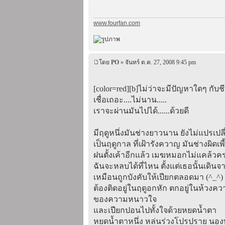
www.fourfan.com
โดย
PO
» จันทร์ ต.ค. 27, 2008 9:45 pm
[color=red][b]ไม่ว่าจะมีปัญหาใดๆ กับชี
เชื่อเถอะ....ไม่นาน.....
เราจะผ่านมันไปได้......ด้วยดี
มีฤดูหนึ่งมันช่างยาวนาน ยังไม่แปรเปลี
เป็นฤดูกาล ที่เฝ้ารังควาญ มันช่างผิดเพี
ฝนตั้งเค้าอีกแล้ว เมฆหมอกไม่แคล้วค
ฉันจะหลบได้ที่ไหน ตั้งแต่เธอนั้นเดิน
เหมือนถูกบังคับให้เปียกตลอดมา (^_^)
ต้องติดอยู่ในฤดูอกหัก ตกอยู่ในห้วงคว
ของความหนาวใจ
และเปียกปอนไปทั้งใจด้วยหยดน้ำตา
หยดน้ำตาหนึ่ง หล่นร่วงโปรปราย นอง