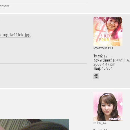
enter>
n/gif/r11lek.jpg
lovefour313
โพสต์:
12
ลงทะเบียนเมื่อ:
ศุกร์ มี.ค
2008 4:47 pm
ที่อยู่:
45/854
mint_za