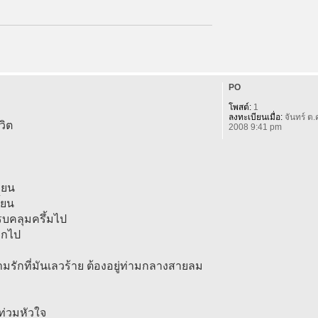
PO
โพสต์:
1
ลงทะเบียนเมื่อ:
จันทร์ ต.
วิต
2008 9:41 pm
่ยน
้ยน
รบคลุมครึ้มไป
จากไป
ามรักที่มันเลวร้าย ต้องอยู่ท่ามกลางสายลม
ท่วมหัวใจ