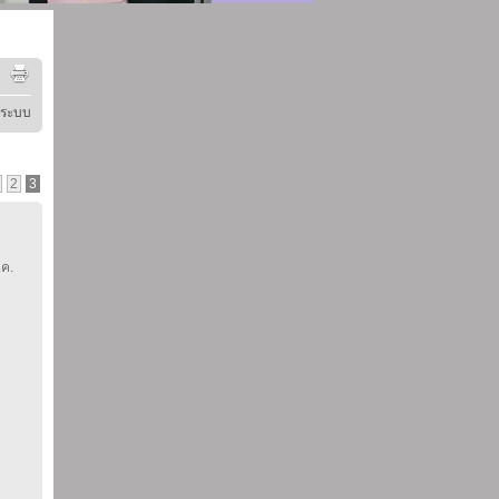
ู่ระบบ
2
3
.ค.