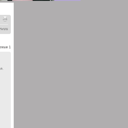
ู่ระบบ
้งหมด
1
.ค.