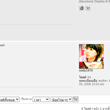
&facebook.\Teptida ตัวจิ
buri
audy1978
โพสต์:
64
ลงทะเบียนเมื่อ:
พฤหัสฯ. ม
05, 2008 10:53 am
เรียงตาม
6 โพสต์ • หน้า
1
จากทั