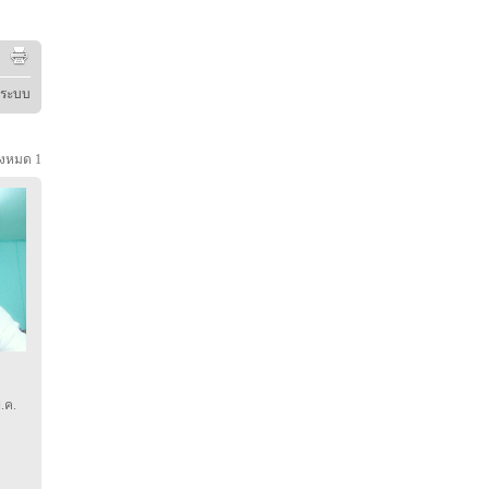
ู่ระบบ
้งหมด
1
.ค.