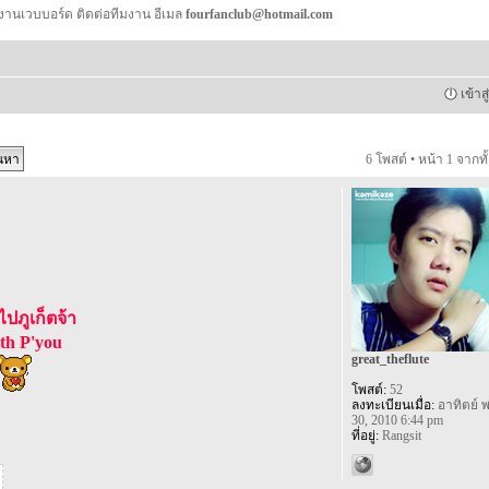
งานเวบบอร์ด ติดต่อทีมงาน อีเมล
fourfanclub@hotmail.com
เข้าส
6 โพสต์ • หน้า
1
จากทั
ไปภูเก็ตจ้า
th P'you
great_theflute
โพสต์:
52
ลงทะเบียนเมื่อ:
อาทิตย์ พ
30, 2010 6:44 pm
ที่อยู่:
Rangsit