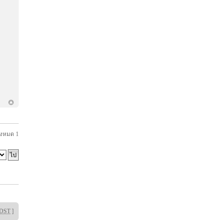
้งหมด
1
DST
]