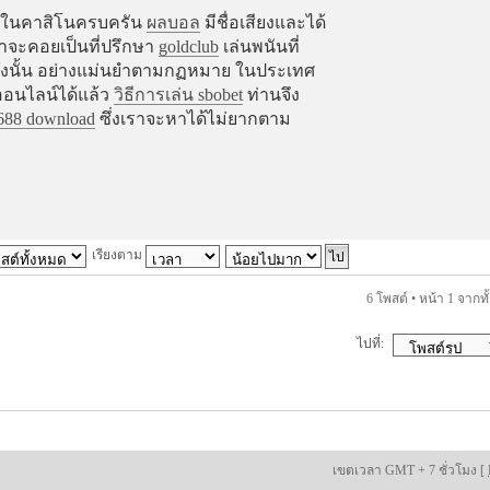
งๆในคาสิโนครบครัน
ผลบอล
มีชื่อเสียงและได้
ราจะคอยเป็นที่ปรึกษา
goldclub
เล่นพนันที่
แทงนั้น อย่างแม่นยำตามกฏหมาย ในประเทศ
ออนไลน์ได้แล้ว
วิธีการเล่น sbobet
ท่านจึง
688 download
ซึ่งเราจะหาได้ไม่ยากตาม
เรียงตาม
6 โพสต์ • หน้า
1
จากทั
ไปที่:
เขตเวลา GMT + 7 ชั่วโมง [