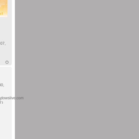
 07,
30,
dowslive.com
๋ว