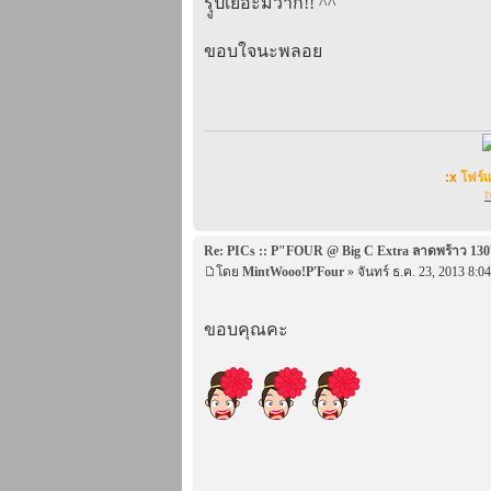
รุูปเยอะมว้าก!! ^^
ขอบใจนะพลอย
:x
โฟร์
t
Re: PICs :: P"FOUR @ Big C Extra ลาดพร้าว 130
โดย
MintWooo!P'Four
» จันทร์ ธ.ค. 23, 2013 8:0
ขอบคุณคะ