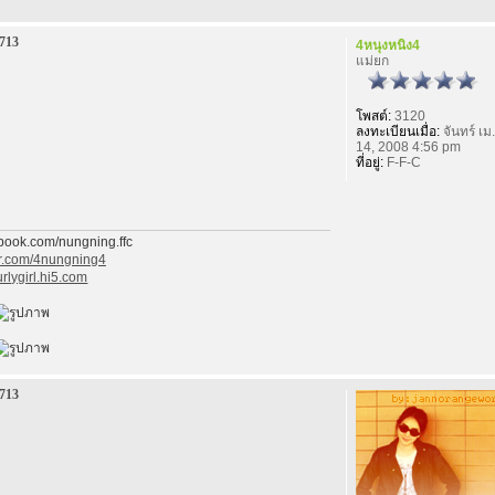
713
4หนุงหนิง4
แม่ยก
โพสต์:
3120
ลงทะเบียนเมื่อ:
จันทร์ เม.
14, 2008 4:56 pm
ที่อยู่:
F-F-C
ebook.com/nungning.ffc
ter.com/4nungning4
ourlygirl.hi5.com
713