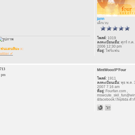
jann
เด็กเวบ
โพสต์:
1019
ลงทะเบียนเมื่อ:
ศุกร์ ก.ค.
2006 12:30 pm
แฟนแดนหิมะ
x:
ที่อยู่:
โฟร์แฟน
witter ✔
713
MintWooo!P'Four
4 pm
โพสต์:
1911
ลงทะเบียนเมื่อ:
พุธ พ.ค. 
2007 7:16 am
ที่อยู่:
Fourfan.com ,
mswcute_skil_fun@win
&facebook.\Teptida ตัวจิ