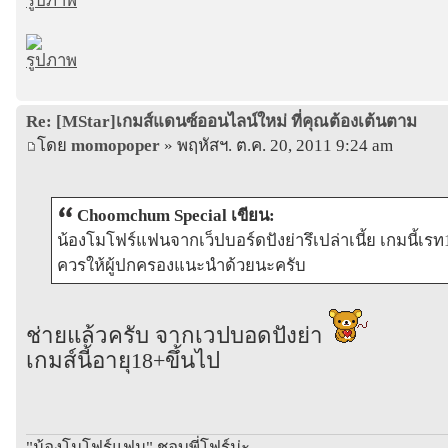
Re: [MStar]เกมส์แดนซ์ออนไลน์ใหม่ ที่คุณต้องเต้นตาม
โดย
momopoper
» พฤหัสฯ. ต.ค. 20, 2011 9:24 am
Choomchum Special เขียน:
น้องโมโฟร์แฟนจากเว็ปบอร์ดปังย่ารึเปล่าเนี้ย เกมนี้เรท1
ควรให้ผู้ปกครองแนะนำด้วยนะครับ
ช่ายแล้วครับ จากเวปบอดปังย่า
เกมส์นี้อายุ18+ขึ้นไป
"น้องโมโฟร์แฟน" ชอบพี่โฟร์น่ะ