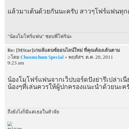
แล้วมาเต้นด้วยกันนะครับ สาวๆโฟร์แฟนทุ
"น้องโมโฟร์แฟน" ชอบพี่โฟร์น่ะ
Re: [MStar]เกมส์แดนซ์ออนไลน์ใหม่ ที่คุณต้องเต้นตาม
โดย
Choomchum Special
» พฤหัสฯ. ต.ค. 20, 2011
9:23 am
น้องโมโฟร์แฟนจากเว็ปบอร์ดปังย่ารึเปล่าเนี้
น้องๆที่เล่นควรให้ผู้ปกครองแนะนำด้วยนะคร
ถึงยังไงก็มีแต่เธอในหัวจัย