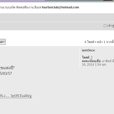
านเวบบอร์ด ติดต่อทีมงาน อีเมล
fourfanclub@hotmail.com
เข้าส
4 โพสต์ • หน้า
1
จากทั
iamOnce
โพสต์:
2
ลงทะเบียนเมื่อ:
อาทิตย์ มี
16, 2014 1:54 am
ุขแห่งปี"
5/03/57
N-i ... 3efJSTo4Wg