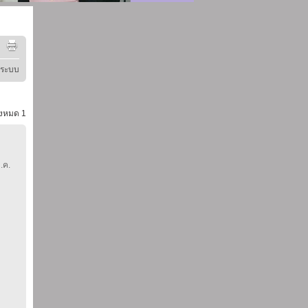
ู่ระบบ
้งหมด
1
.ค.