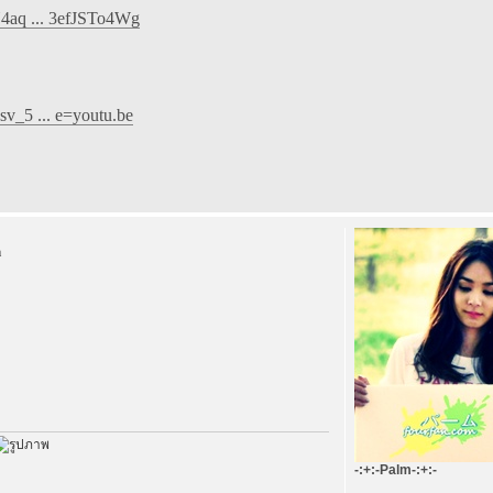
4aq ... 3efJSTo4Wg
v_5 ... e=youtu.be
m
-:+:-Palm-:+:-