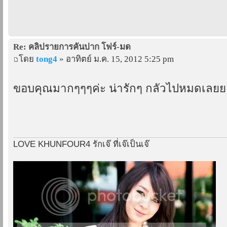
Re: คลิปรายการคันปาก โฟร์-มด
โดย
tong4
» อาทิตย์ ม.ค. 15, 2012 5:25 pm
ขอบคุณมากๆๆๆค่ะ น่ารักๆ กลัวไปหมดเลยย
LOVE KHUNFOUR4 รักเจ๊ ที่เจ๊เป็นเจ๊