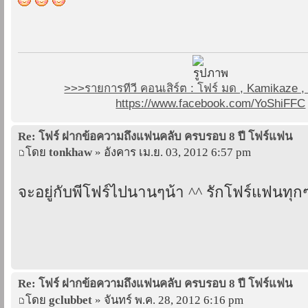
>>>รายการทีวี คอนเสิร์ต : โฟร์ มด , Kamikaze
https://www.facebook.com/YoShiFFC
Re: โฟร์ ฝากข้อความถึงแฟนคลับ ครบรอบ 8 ปี โฟร์แฟน
โดย
tonkhaw
» อังคาร เม.ย. 03, 2012 6:57 pm
จะอยู่กับพี่โฟร์ไปนานๆน้า ^^ รักโฟร์แฟนทุ
Re: โฟร์ ฝากข้อความถึงแฟนคลับ ครบรอบ 8 ปี โฟร์แฟน
โดย
gclubbet
» จันทร์ พ.ค. 28, 2012 6:16 pm