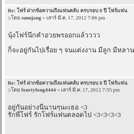
Re: โฟร์ ฝากข้อความถึงแฟนคลับ ครบรอบ 8 ปี โฟร์แฟน
โดย
sunnjang
» เสาร์ มี.ค. 17, 2012 7:06 pm
นุ้งโฟร์นึกคำอวยพรออกแล้วววว
ก็จะอยู่กันไปเรื่อย ๆ จนแต่งงาน มีลูก มีหลาน 
Re: โฟร์ ฝากข้อความถึงแฟนคลับ ครบรอบ 8 ปี โฟร์แฟน
โดย
fourtyfong4444
» เสาร์ มี.ค. 17, 2012 7:55 pm
อยู่กันอย่างนี้นานๆนะเธอ <3
รักพี่โฟร์ รักโฟร์แฟนตลอดไป <3<3<3<3