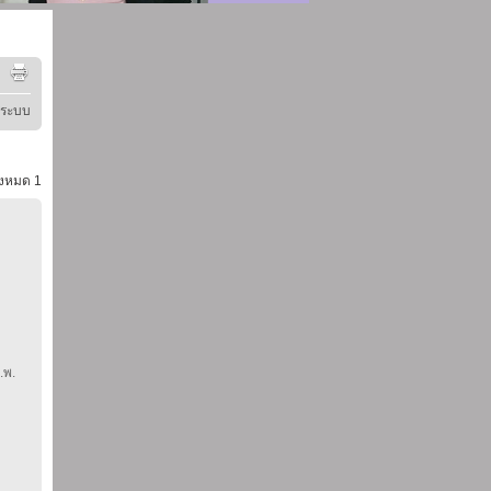
ู่ระบบ
้งหมด
1
.พ.