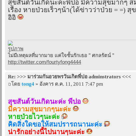
สุขสันต์วันเกิดนะคะพี่ปอ มีความสุขมากๆ ส
เรื่อง หายป่วยเร็วๆน้า(ได้ข่าวว่าป่วย = =) 
อิอิ
ไม่มีเหตุผลที่มากมาย แค่ใจชั้นรักเธอ " ศกลรัตน์ "
http://twitter.com/fourtyfong4444
Re: >>> มาร่วมกันอวยพรวันเกิดพี่ปอ adminstrators <<<
โดย
tong4
» อังคาร ต.ค. 11, 2011 7:47 pm
สุขสันต์วันเกิดนะค่ะ พี่ปอ
มีความสุขมากๆนะค่ะ
หายป่วยไวๆนะค่ะ
คิดสิ่งใดขอให้สมปรารถนานะค่ะ
น่ารักอย่างนี้ไปนานๆนะค่ะ