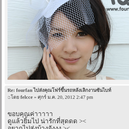
Re: fourfan ไปส่งคุณโฟร์ขึ้นรถหลังเลิกงานซันไบท์
โดย
felcce
» ศุกร์ ม.ค. 20, 2012 2:47 pm
ขอบคุณค่าาาาา
ดูแล้วยิ้มไป น่ารักที่สุดดด ><
อยากไปส่งบ้างจังงง ><