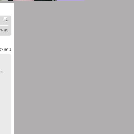
ู่ระบบ
้งหมด
1
.ค.