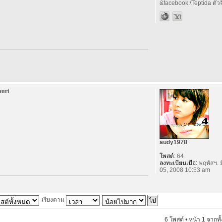
&facebook.\Teptida ตัวจิ
buri
audy1978
โพสต์:
64
ลงทะเบียนเมื่อ:
พฤหัสฯ. ม
05, 2008 10:53 am
เรียงตาม
6 โพสต์ • หน้า
1
จากทั