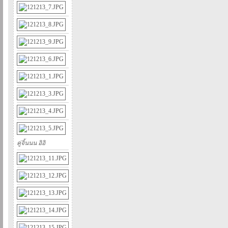
คู่จิ้นนน อิอิ