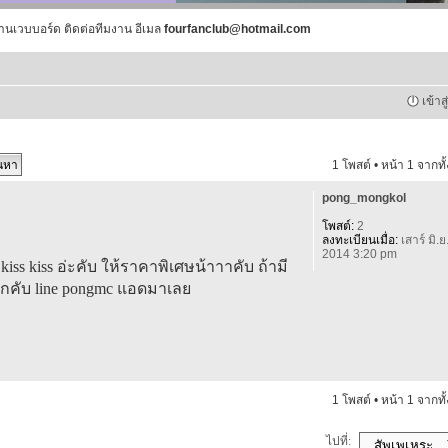
านเวบบอร์ด ติดต่อทีมงาน อีเมล
fourfanclub@hotmail.com
เข้าส
1 โพสต์ • หน้า
1
จากทั
pong_mongkol
โพสต์:
2
ลงทะเบียนเมื่อ:
เสาร์ มิ.ย
2014 3:20 pm
kiss kiss อ่ะคับ ให้ราคาพิเศษน้าาาคับ ถ้ามี
ีมากคับ line pongmc แอดมาเลย
1 โพสต์ • หน้า
1
จากทั
ไปที่: