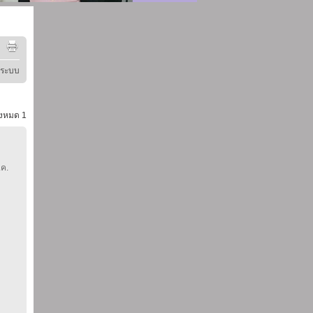
ู่ระบบ
้งหมด
1
.ค.