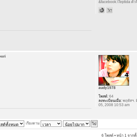
&facebook.\Teptida ตัวจิ
buri
audy1978
โพสต์:
64
ลงทะเบียนเมื่อ:
พฤหัสฯ. ม
05, 2008 10:53 am
เรียงตาม
6 โพสต์ • หน้า
1
จากทั