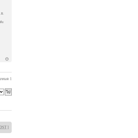
.ย.
ล่ะ
้งหมด
1
DST
]